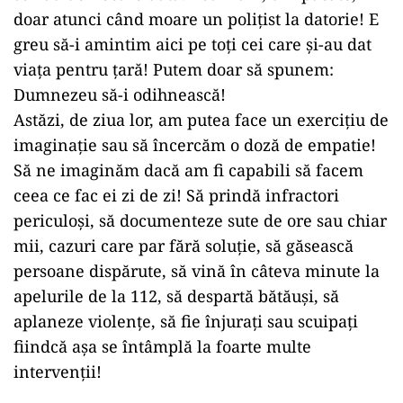
doar atunci când moare un polițist la datorie! E
greu să-i amintim aici pe toți cei care și-au dat
viața pentru țară! Putem doar să spunem:
Dumnezeu să-i odihnească!
Astăzi, de ziua lor, am putea face un exercițiu de
imaginație sau să încercăm o doză de empatie!
Să ne imaginăm dacă am fi capabili să facem
ceea ce fac ei zi de zi! Să prindă infractori
periculoși, să documenteze sute de ore sau chiar
mii, cazuri care par fără soluție, să găsească
persoane dispărute, să vină în câteva minute la
apelurile de la 112, să despartă bătăuși, să
aplaneze violențe, să fie înjurați sau scuipați
fiindcă așa se întâmplă la foarte multe
intervenții!