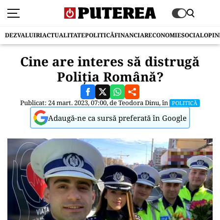
DEZVALUIRI
ACTUALITATE
POLITICĂ
FINANCIAR
ECONOMIE
SOCIAL
OPIN
Cine are interes să distrugă
Poliția Română?
Publicat: 24 mart. 2023, 07:00, de
Teodora Dinu
, în
POLITICĂ
Adaugă-ne ca sursă preferată în Google