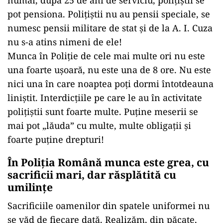
numai, după 25 de ani de serviciu, polițiștii se
pot pensiona. Polițiștii nu au pensii speciale, se
numesc pensii militare de stat și de la A. I. Cuza
nu s-a atins nimeni de ele!
Munca în Poliție de cele mai multe ori nu este
una foarte ușoară, nu este una de 8 ore. Nu este
nici una în care noaptea poți dormi întotdeauna
liniștit. Interdicțiile pe care le au în activitate
polițiștii sunt foarte multe. Puține meserii se
mai pot „lăuda” cu multe, multe obligații și
foarte puține drepturi!
În Poliția Română munca este grea, cu
sacrificii mari, dar răsplătită cu
umilințe
Sacrificiile oamenilor din spatele uniformei nu
se văd de fiecare dată. Realizăm, din păcate,