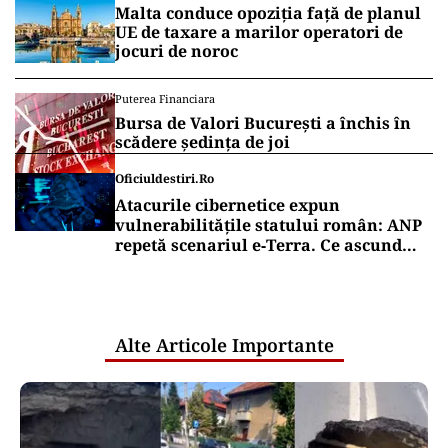
Malta conduce opoziția față de planul
UE de taxare a marilor operatori de
jocuri de noroc
Puterea Financiara
Bursa de Valori București a închis în
scădere ședința de joi
Oficiuldestiri.ro
Atacurile cibernetice expun
vulnerabilitățile statului român: ANP
repetă scenariul e‑Terra. Ce ascund
comunicările oficiale și cine răspunde
pentru mentenanța IT a instituțiilor
publice
Alte Articole Importante