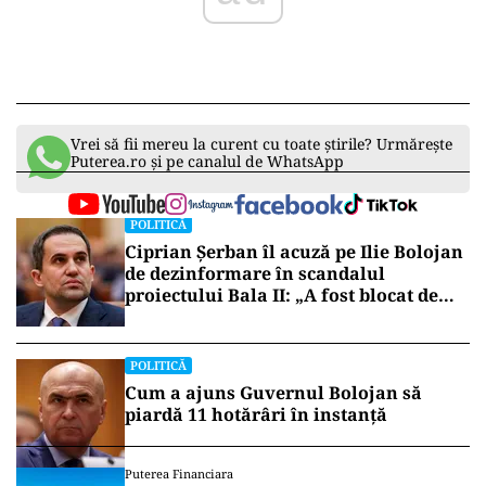
Vrei să fii mereu la curent cu toate știrile? Urmărește
Puterea.ro și pe canalul de WhatsApp
POLITICĂ
Ciprian Șerban îl acuză pe Ilie Bolojan
de dezinformare în scandalul
proiectului Bala II: „A fost blocat de
Comisia Europeană, nu abandonat”
POLITICĂ
Cum a ajuns Guvernul Bolojan să
piardă 11 hotărâri în instanță
Puterea Financiara