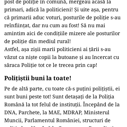
post de poliție în comună, mergeau acasă la
primari, adică la politicieni! Și uite așa, pentru
că primarii aduc voturi, posturile de poliție s-au
reînființat, dar nu cum au fost! Să nu mai
amintim aici de condițiile mizere ale posturilor
de poliție din mediul rural!
Astfel, așa zișii marii politicieni ai țării s-au
văzut ca niște copii la butoane și au încercat cu
săraca Poliție tot ce le trecea prin cap!
Polițiștii buni la toate
!
Pe de altă parte, cu toate că-s puțini polițiștii, ei
sunt buni peste tot! Sunt detașați de la Poliția
Română la tot felul de instituții. Începând de la
DNA, Parchete, la MAE, MDRAP, Ministerul
Muncii, Parlamentul României, structuri de