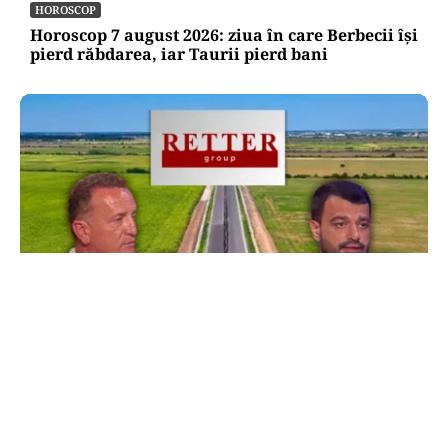
HOROSCOP
Horoscop 7 august 2026: ziua în care Berbecii își
pierd răbdarea, iar Taurii pierd bani
ACTUALITATE
Retter, gata cu 7 luni înainte de termen pe A0
Nord. Care este situația reală a descărcărilor