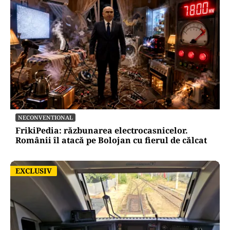
NECONVENTIONAL
FrikiPedia: răzbunarea electrocasnicelor.
Românii îl atacă pe Bolojan cu fierul de călcat
EXCLUSIV
EXCLUSIV