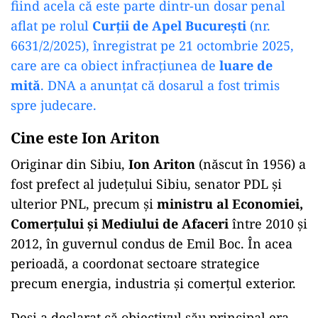
fiind acela că este parte dintr-un dosar penal
aflat pe rolul
Curții de Apel București
(nr.
6631/2/2025), înregistrat pe 21 octombrie 2025,
care are ca obiect infracțiunea de
luare de
mită
. DNA a anunțat că dosarul a fost trimis
spre judecare.
Cine este Ion Ariton
Originar din Sibiu,
Ion Ariton
(născut în 1956) a
fost prefect al județului Sibiu, senator PDL și
ulterior PNL, precum și
ministru al Economiei,
Comerțului și Mediului de Afaceri
între 2010 și
2012, în guvernul condus de Emil Boc. În acea
perioadă, a coordonat sectoare strategice
precum energia, industria și comerțul exterior.
Deși a declarat că obiectivul său principal era