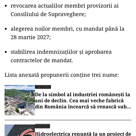
revocarea actualilor membri provizorii ai
Consiliului de Supraveghere;
alegerea noilor membri, cu mandat până la
28 martie 2027;
stabilirea indemnizațiilor și aprobarea
contractelor de mandat.
Lista anexată propunerii conține trei nume:
BUSINESS
De la simbol al industriei românești la
ani de declin. Cea mai veche fabrică
din România încearcă să renască sub
umbrela Hidroelectrica
ENERGIE
Hidroelectrica renunță la un proiect de