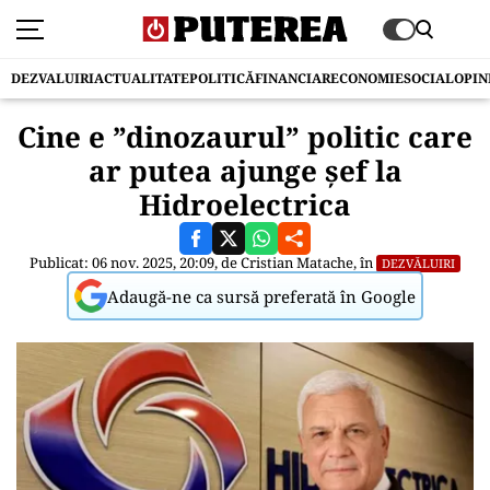
DEZVALUIRI
ACTUALITATE
POLITICĂ
FINANCIAR
ECONOMIE
SOCIAL
OPIN
Cine e ”dinozaurul” politic care
ar putea ajunge șef la
Hidroelectrica
Publicat: 06 nov. 2025, 20:09, de
Cristian Matache
, în
DEZVĂLUIRI
Adaugă-ne ca sursă preferată în Google