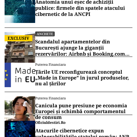
Anatomia unui eșec de achiziții
publice: firmele din spatele atacului
cibernetic de la ANCPI
ANCHETE
EXCLUSIV
Scandalul apartamentelor din
București ajunge la giganții
rezervărilor: Airbnb și Booking.com
anunță măsuri și cer respectarea legii
Puterea Financiara
Țările UE reconfigurează conceptul
„Made in Europe” în jurul produselor,
nu al țărilor
Puterea Financiara
Canicula pune presiune pe economia
Europei și schimbă comportamentul
de consum
Oficiuldestiri.ro
Atacurile cibernetice expun
vulnerabilitățile statului român: ANP