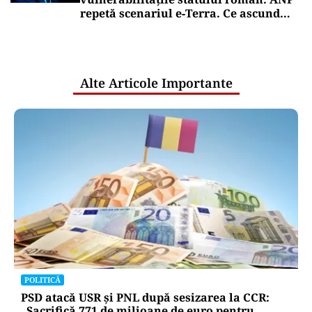
repetă scenariul e‑Terra. Ce ascund
comunicările oficiale și cine răspunde
pentru mentenanța IT a instituțiilor
publice
Alte Articole Importante
POLITICĂ
PSD atacă USR și PNL după sesizarea la CCR:
„Sacrifică 771 de milioane de euro pentru