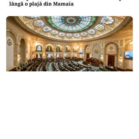
lângă o plajă din Mamaia
POLITICĂ
Reforma ANI trece de Senat după un scandal
politic. Amendamentul privind partenerii
demnitarilor a inflamat dezbaterile
TOS
Politica Cookies
Protecția Datelor Personale