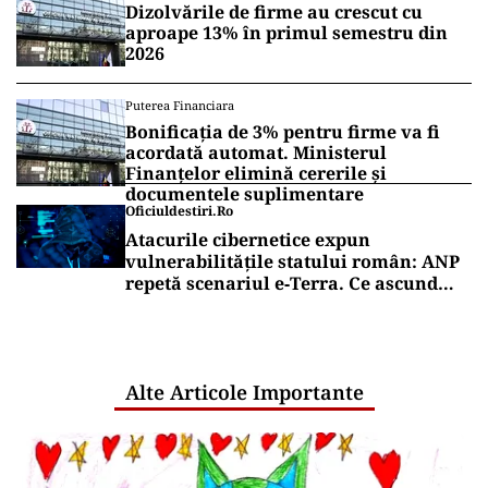
Dizolvările de firme au crescut cu
aproape 13% în primul semestru din
2026
Puterea Financiara
Bonificația de 3% pentru firme va fi
acordată automat. Ministerul
Finanțelor elimină cererile și
documentele suplimentare
Oficiuldestiri.ro
Atacurile cibernetice expun
vulnerabilitățile statului român: ANP
repetă scenariul e‑Terra. Ce ascund
comunicările oficiale și cine răspunde
pentru mentenanța IT a instituțiilor
publice
Alte Articole Importante