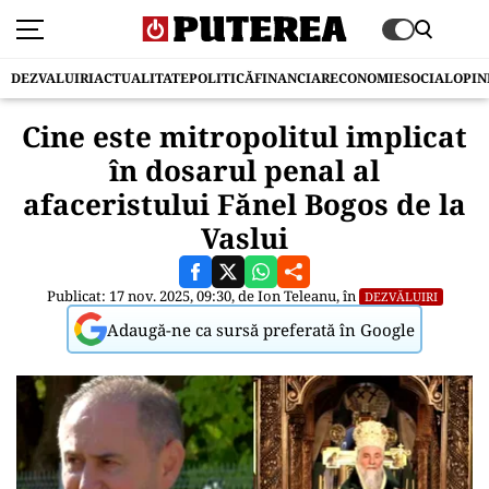
DEZVALUIRI
ACTUALITATE
POLITICĂ
FINANCIAR
ECONOMIE
SOCIAL
OPIN
Cine este mitropolitul implicat
în dosarul penal al
afaceristului Fănel Bogos de la
Vaslui
Publicat: 17 nov. 2025, 09:30, de
Ion Teleanu
, în
DEZVĂLUIRI
Adaugă-ne ca sursă preferată în Google