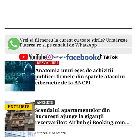
Vrei să fii mereu la curent cu toate știrile? Urmărește
Puterea.ro și pe canalul de WhatsApp
DEZVĂLUIRI
Anatomia unui eșec de achiziții
publice: firmele din spatele atacului
cibernetic de la ANCPI
ANCHETE
EXCLUSIV
Scandalul apartamentelor din
București ajunge la giganții
rezervărilor: Airbnb și Booking.com
anunță măsuri și cer respectarea legii
Puterea Financiara