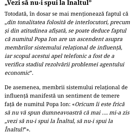
„Vezi să nu-i spui la Înaltul”
Totodată, în dosar se mai menționează faptul că
„
din tonalitatea folosită de interlocutori, precum
și din atitudinea afișată, se poate deduce faptul
că numitul Popa Ion are un ascendent asupra
membrilor sistemului relațional de influență,
iar scopul acestui apel telefonic a fost de a
verifica stadiul rezolvării problemei agentului
economic
”.
De asemenea, membrii sistemului relațional de
influență manifestă un sentiment de temere
față de numitul Popa Ion: «
Oricum îi este frică
să nu vă spun dumneavoastră că mai …. mi-a zis
„vezi să nu-i spui la Înaltul, să nu-i spui la
Înaltul!
”».