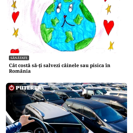
SĂNĂTATE
Cât costă să-ți salvezi câinele sau pisica în
România