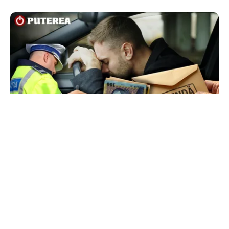
ACTUALITATE
Ce sumă a încercat să dea șpagă un șofer
polițiștilor ca să scape de amendă
TOS
Politica Cookies
Protecția Datelor Personale
Despre Noi
Publicitate
Echipa