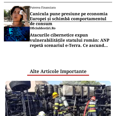
Puterea Financiara
Canicula pune presiune pe economia
Europei și schimbă comportamentul
de consum
Oficiuldestiri.ro
Atacurile cibernetice expun
vulnerabilitățile statului român: ANP
repetă scenariul e‑Terra. Ce ascund
comunicările oficiale și cine răspunde
pentru mentenanța IT a instituțiilor
publice
Alte Articole Importante