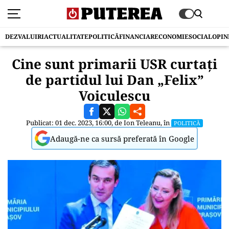
DEZVALUIRI
ACTUALITATE
POLITICĂ
FINANCIAR
ECONOMIE
SOCIAL
OPIN
Cine sunt primarii USR curtați
de partidul lui Dan „Felix”
Voiculescu
Publicat: 01 dec. 2023, 16:00, de
Ion Teleanu
, în
POLITICĂ
Adaugă-ne ca sursă preferată în Google