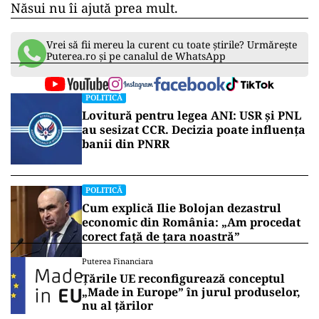
Năsui nu îi ajută prea mult.
Vrei să fii mereu la curent cu toate știrile? Urmărește
Puterea.ro și pe canalul de WhatsApp
POLITICĂ
Lovitură pentru legea ANI: USR și PNL
au sesizat CCR. Decizia poate influența
banii din PNRR
POLITICĂ
Cum explică Ilie Bolojan dezastrul
economic din România: „Am procedat
corect față de țara noastră”
Puterea Financiara
Țările UE reconfigurează conceptul
„Made in Europe” în jurul produselor,
nu al țărilor