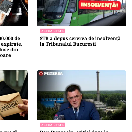
ACTUALITATE
0.000 de
STB a depus cererea de insolvență
 expirate,
la Tribunalul București
duse din
soare
ACTUALITATE