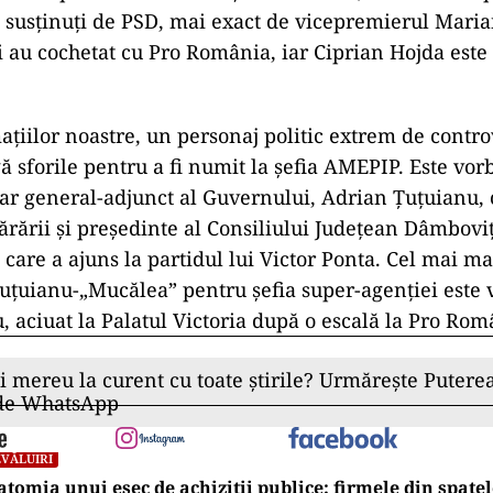
 susținuți de PSD, mai exact de vicepremierul Mari
i au cochetat cu Pro România, iar Ciprian Hojda este 
mațiilor noastre, un personaj politic extrem de contro
gă sforile pentru a fi numit la șefia AMEPIP. Este vo
tar general-adjunct al Guvernului, Adrian Țuțuianu, c
ărării și președinte al Consiliului Județean Dâmboviț
care a ajuns la partidul lui Victor Ponta. Cel mai ma
Țuțuianu-„Mucălea” pentru șefia super-agenției este
 aciuat la Palatul Victoria după o escală la Pro Rom
ii mereu la curent cu toate știrile? Urmărește Puterea
 de WhatsApp
VĂLUIRI
tomia unui eșec de achiziții publice: firmele din spatel