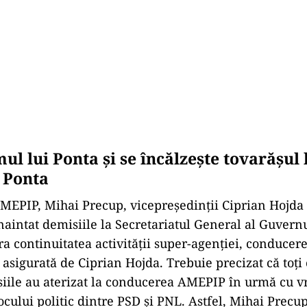
ul lui Ponta și se încălzește tovarășul 
 Ponta
MEPIP, Mihai Precup, vicepreședinții Ciprian Hojda 
naintat demisiile la Secretariatul General al Guvernul
ra continuitatea activității super-agenției, conducer
fi asigurată de Ciprian Hojda. Trebuie precizat că toți 
siile au aterizat la conducerea AMEPIP în urmă cu vr
cului politic dintre PSD și PNL. Astfel, Mihai Precup