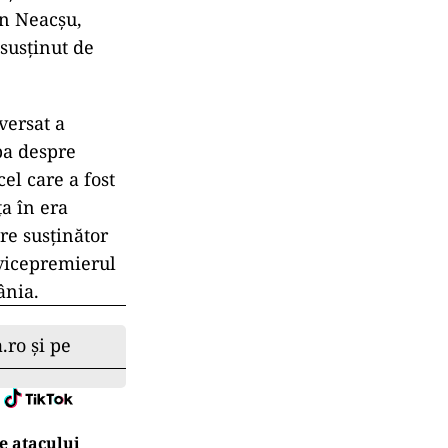
an Neacșu,
susținut de
versat a
rba despre
el care a fost
a în era
re susținător
 vicepremierul
ânia.
.ro și pe
e atacului