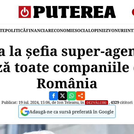
TE
POLITICĂ
FINANCIAR
ECONOMIE
SOCIAL
OPINII
ZVONURI
IN
a la șefia super-agen
ă toate companiile 
România
Publicat: 19 iul. 2024, 15:06, de
Ion Teleanu
, în
,
4329
cititori
DEZVĂLUIRI
Adaugă-ne ca sursă preferată în Google