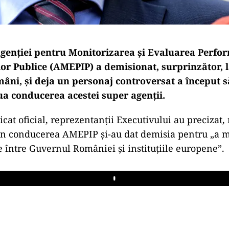
enției pentru Monitorizarea și Evaluarea Perfo
lor Publice (AMEPIP) a demisionat, surprinzător, 
âni, și deja un personaj controversat a început să
ua conducerea acestei super agenții.
at oficial, reprezentanții Executivului au precizat, 
in conducerea AMEPIP și-au dat demisia pentru „a m
te între Guvernul României și instituțiile europene”.
Play