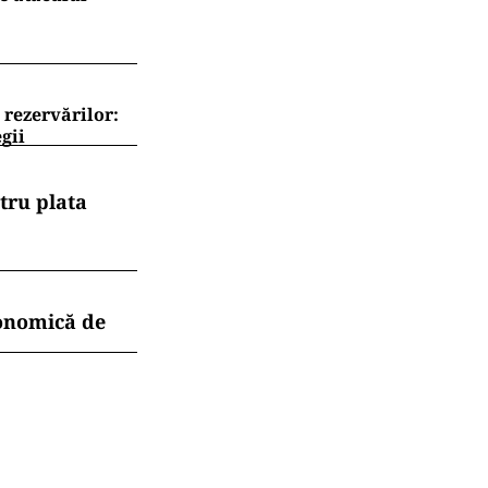
 rezervărilor:
gii
tru plata
conomică de