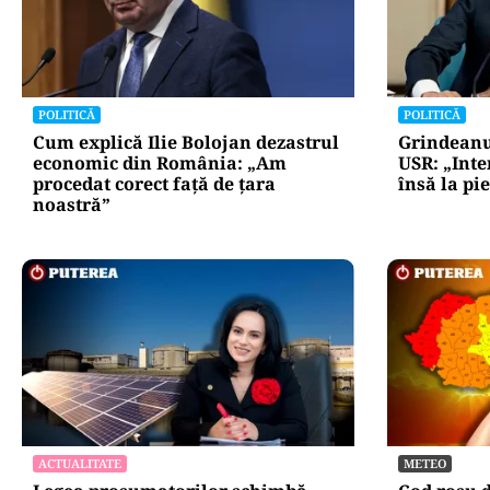
POLITICĂ
POLITICĂ
Cum explică Ilie Bolojan dezastrul
Grindeanu
economic din România: „Am
USR: „Int
procedat corect față de țara
însă la pi
noastră”
ACTUALITATE
METEO