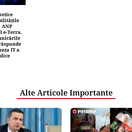
netice
litățile
: ANP
l e‑Terra.
nicările
e răspunde
nța IT a
blice
Alte Articole Importante