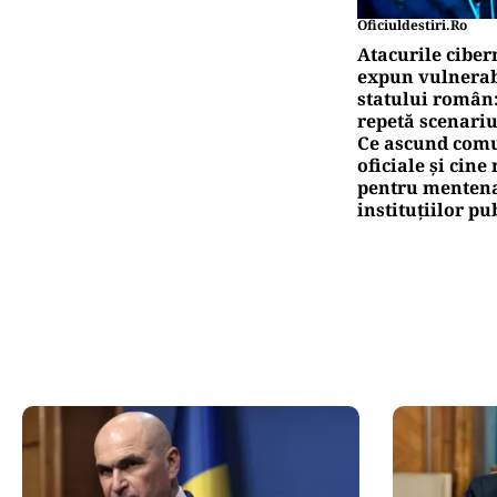
Oficiuldestiri.ro
Atacurile ciber
expun vulnerabi
statului român
repetă scenariu
Ce ascund comu
oficiale și cin
pentru mentena
instituțiilor pu