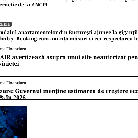
ernetic de la ANCPI
CHETE
ndalul apartamentelor din București ajunge la giganții
bnb și Booking.com anunță măsuri și cer respectarea le
rea Financiara
AIR avertizează asupra unui site neautorizat pen
vinietei
rea Financiara
zare: Guvernul menține estimarea de creștere e
1% în 2026