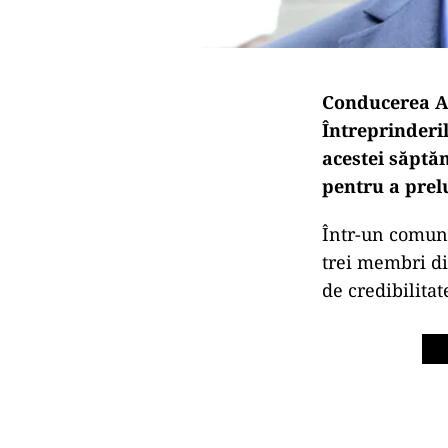
Conducerea Ag
Întreprinderi
acestei săptăm
pentru a prel
Într-un comunic
trei membri d
de credibilita