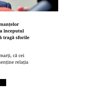
rmanțelor
la începutul
 tragă sforile
marți, că cei
enține relația