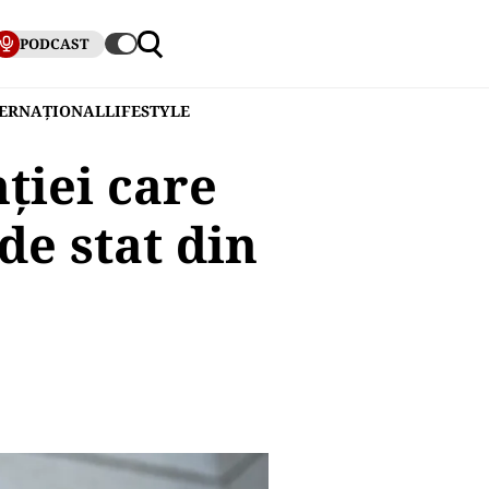
PODCAST
TERNAȚIONAL
LIFESTYLE
ției care
de stat din