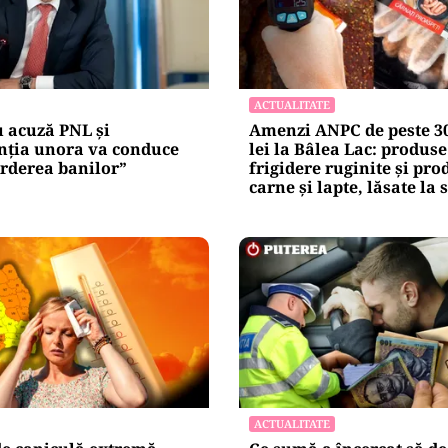
ACTUALITATE
 acuză PNL și
Amenzi ANPC de peste 30
enția unora va conduce
lei la Bâlea Lac: produse
erderea banilor”
frigidere ruginite și pro
carne și lapte, lăsate la 
ACTUALITATE