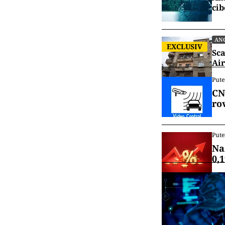
cib
AN
EXCLUSIV
Sca
Air
Pute
CN
ro
Pute
Na
0,