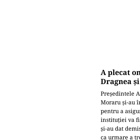
A plecat om
Dragnea și
Președintele A
Moraru și-au î
pentru a asigu
instituției va 
și-au dat demi
ca urmare a tro