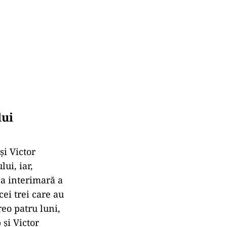
lui
și Victor
ui, iar,
ea interimară a
cei trei care au
eo patru luni,
 și Victor