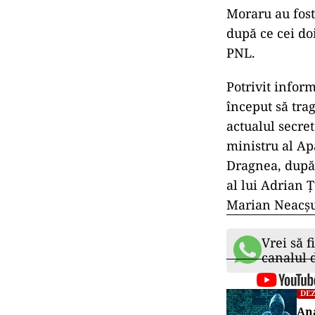
Moraru au fost
după ce cei do
PNL.
Potrivit infor
început să tra
actualul secre
ministru al Ap
Dragnea, după 
al lui Adrian 
Marian Neacșu,
Vrei să f
canalul
DEZ
Ana