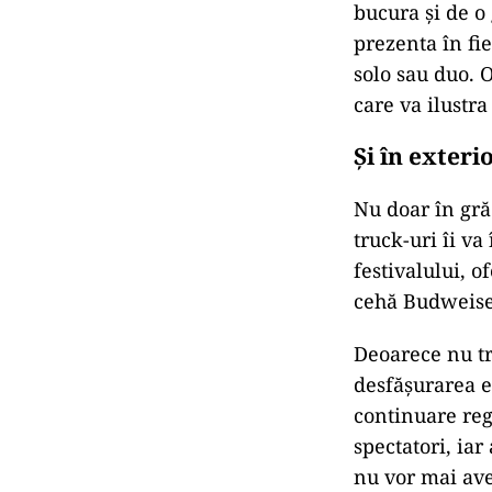
bucura și de o
prezenta în fie
solo sau duo. O
care va ilustra
Și în exteri
Nu doar în grăd
truck-uri îi va
festivalului, 
cehă Budweise
Deoarece nu t
desfășurarea e
continuare reg
spectatori, iar
nu vor mai ave