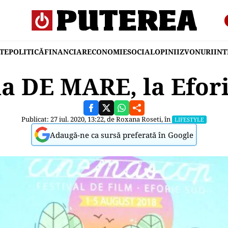
TE
POLITICĂ
FINANCIAR
ECONOMIE
SOCIAL
OPINII
ZVONURI
IN
a DE MARE, la Efori
Publicat: 27 iul. 2020, 13:22, de
Roxana Roseti
, în
LIFESTYLE
Adaugă-ne ca sursă preferată în Google