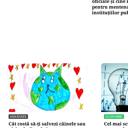
oficiale și cin
pentru mentena
instituțiilor pu
SĂNĂTATE
ECONOMIE
Cât costă să-ți salvezi câinele sau
Cel mai sc