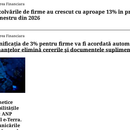
rea Financiara
zolvările de firme au crescut cu aproape 13% în p
mestru din 2026
rea Financiara
nificația de 3% pentru firme va fi acordată autom
nanțelor elimină cererile și documentele suplime
netice
litățile
: ANP
l e‑Terra.
nicările