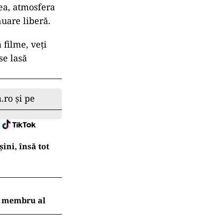
tea, atmosfera
nuare liberă.
 filme, veți
se lasă
.ro și pe
ni, însă tot
ui membru al