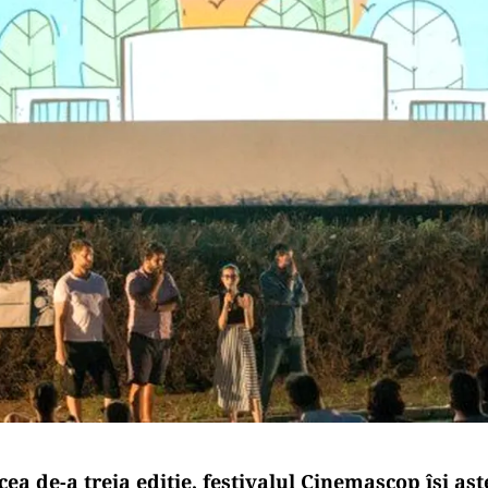
cea de-a treia ediție, festivalul Cinemascop își aș