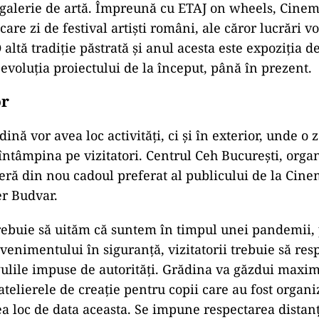
 galerie de artă. Împreună cu ETAJ on wheels, Cine
care zi de festival artiști români, ale căror lucrări v
 altă tradiție păstrată și anul acesta este expoziția de
 evoluția proiectului de la început, până în prezent.
or
ină vor avea loc activități, ci și în exterior, unde o
 întâmpina pe vizitatori. Centrul Ceh București, orga
oferă din nou cadoul preferat al publicului de la Cin
r Budvar.
rebuie să uităm că suntem în timpul unei pandemii,
venimentului în siguranță, vizitatorii trebuie să res
ulile impuse de autorități. Grădina va găzdui max
 atelierele de creație pentru copii care au fost organi
a loc de data aceasta. Se impune respectarea distanță