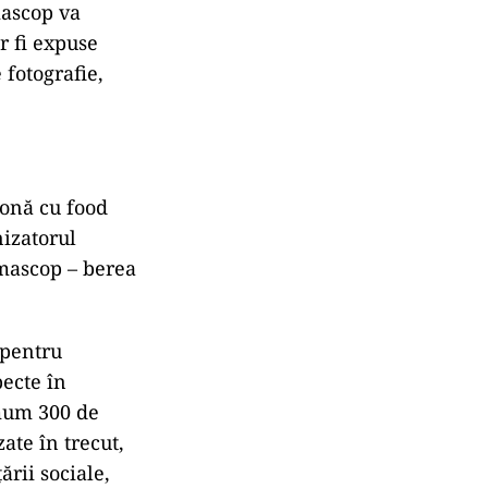
mascop va
or fi expuse
 fotografie,
 zonă cu food
nizatorul
emascop – berea
 pentru
pecte în
imum 300 de
zate în trecut,
rii sociale,