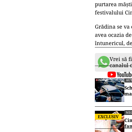
purtarea măști
festivalului C
Grădina se va d
avea ocazia de
întunericul, de
Vrei să f
canalul
AU
Sch
mai
NE
EXCLUSIV
Cin
fam