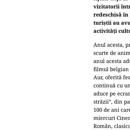
vizitatorii în
redeschisă în
turiștii au av
activități cul
Anul acesta, p
scurte de anima
anul acesta ad
filmul belgian
Aur, oferită f
continuă cu un
aduce pe ecran
străzii”, din p
100 de ani care
miercuri Cinem
Român, clasicu