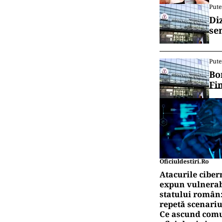
Pute
Di
se
Pute
Bo
Fi
Oficiuldestiri.ro
Atacurile ciber
expun vulnerabi
statului român
repetă scenariu
Ce ascund comu