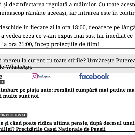
i și dezinfectarea regulată a mâinilor. Cu toate aces
inemascop rămâne aceeași, iar intrarea este în conti
eschide în fiecare zi la ora 18:00, deoarece pe lângă
 a vedea ceea ce v-am expus mai sus. Iar imediat ce 
 la ora 21:00, încep proiecțiile de film!
ii mereu la curent cu toate știrile? Urmărește Puterea
 de WhatsApp
TO
imbare pe piața auto: românii cumpără mai puține mași
 multe sunt noi
CONVENTIONAL
e și când poate ridica ultima pensie, după decesul un
iliei? Precizările Casei Naționale de Pensii