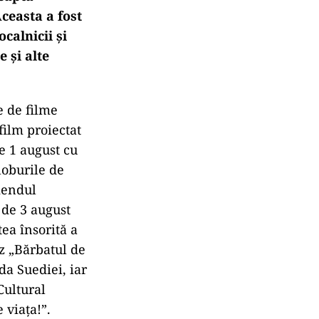
Aceasta a fost
ocalnicii și
e și alte
e de filme
film proiectat
e 1 august cu
loburile de
kendul
 de 3 august
ea însorită a
ez „Bărbatul de
da Suediei, iar
Cultural
 viața!”.