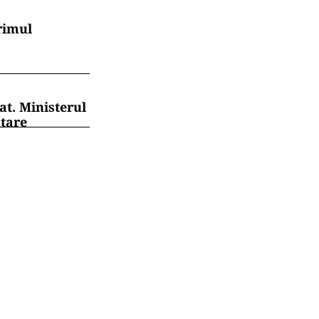
rimul
at. Ministerul
ntare