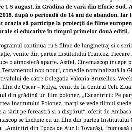
tre 1-5 august, în Grădina de vară din Eforie Sud. 
 2018, după o perioadă de 14 ani de abandon.
Iar l
ut ocazia să participe la proiecții de filme europen
turale și educative în timpul primelor două ediții.
rogramul continuă cu 5 filme de lungmetraj și o seri
ție, venite din partea Institutului Francez. Fiecare 
uce o atmosferă aparte. Astfel, Cinemascop începe p
 „Testamentul nou nouț”, comedie nominalizată la G
estivalului de către Delegația Valonia-Bruxelles. Wee
 film de Oscar – Kolya, venit de la Centrul Ceh. Ziua
ul din grădină un film polonez, „Excentricii: Pe part
artea Institutului Polonez, marți se vede filmul sued
 a sărit pe fereastră și a dispărut”, oferit de Ambasa
ascop se încheie cu un film din partea Institutului 
l „Amintiri din Epoca de Aur 1: Tovarăși, frumoasă e