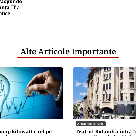
e răspunde
nța IT a
blice
Alte Articole Importante
ADMINISTRATIE
ump kilowatt e cel pe
Teatrul Bulandra intră î