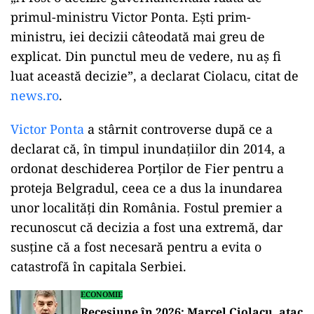
primul-ministru Victor Ponta. Eşti prim-
ministru, iei decizii câteodată mai greu de
explicat. Din punctul meu de vedere, nu aş fi
luat această decizie”, a declarat Ciolacu, citat de
news.ro
.
Victor Ponta
a stârnit controverse după ce a
declarat că, în timpul inundațiilor din 2014, a
ordonat deschiderea Porților de Fier pentru a
proteja Belgradul, ceea ce a dus la inundarea
unor localități din România. Fostul premier a
recunoscut că decizia a fost una extremă, dar
susține că a fost necesară pentru a evita o
catastrofă în capitala Serbiei.
ECONOMIE
Recesiune în 2026: Marcel Ciolacu, atac