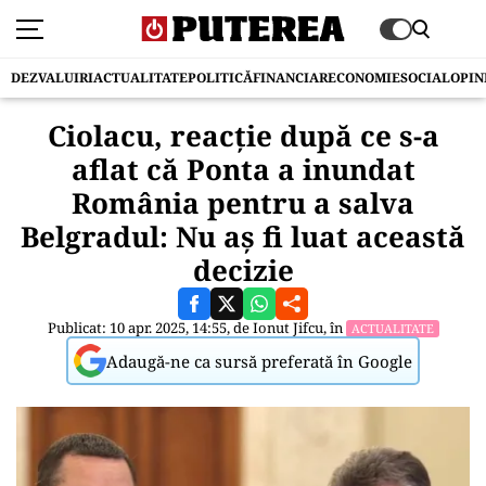
DEZVALUIRI
ACTUALITATE
POLITICĂ
FINANCIAR
ECONOMIE
SOCIAL
OPIN
Ciolacu, reacţie după ce s-a
aflat că Ponta a inundat
România pentru a salva
Belgradul: Nu aş fi luat această
decizie
Publicat: 10 apr. 2025, 14:55, de
Ionut Jifcu
, în
ACTUALITATE
Adaugă-ne ca sursă preferată în Google