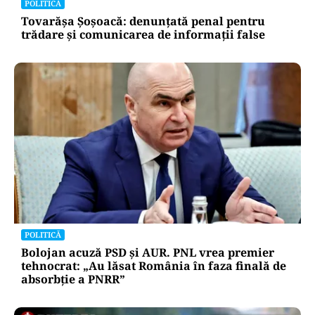
POLITICĂ
Tovarășa Șoșoacă: denunțată penal pentru
trădare și comunicarea de informații false
POLITICĂ
Bolojan acuză PSD și AUR. PNL vrea premier
tehnocrat: „Au lăsat România în faza finală de
absorbţie a PNRR”