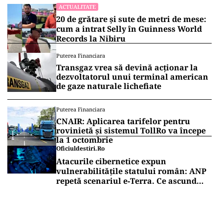
ACTUALITATE
20 de grătare și sute de metri de mese:
cum a intrat Selly în Guinness World
Records la Nibiru
Puterea Financiara
Transgaz vrea să devină acționar la
dezvoltatorul unui terminal american
de gaze naturale lichefiate
Puterea Financiara
CNAIR: Aplicarea tarifelor pentru
rovinietă și sistemul TollRo va începe
la 1 octombrie
Oficiuldestiri.ro
Atacurile cibernetice expun
vulnerabilitățile statului român: ANP
repetă scenariul e‑Terra. Ce ascund
comunicările oficiale și cine răspunde
pentru mentenanța IT a instituțiilor
publice