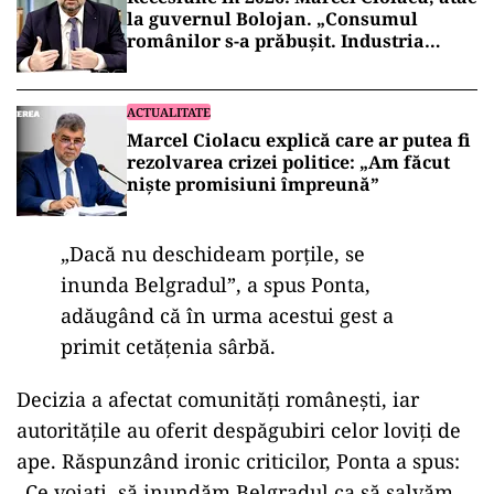
la guvernul Bolojan. „Consumul
românilor s-a prăbușit. Industria
scade”
ACTUALITATE
Marcel Ciolacu explică care ar putea fi
rezolvarea crizei politice: „Am făcut
nişte promisiuni împreună”
„Dacă nu deschideam porțile, se
inunda Belgradul”, a spus Ponta,
adăugând că în urma acestui gest a
primit cetățenia sârbă.
Decizia a afectat comunități românești, iar
autoritățile au oferit despăgubiri celor loviți de
ape. Răspunzând ironic criticilor, Ponta a spus:
„Ce voiați, să inundăm Belgradul ca să salvăm