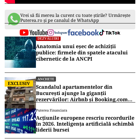
Vrei să fii mereu la curent cu toate știrile? Urmărește
Puterea.ro și pe canalul de WhatsApp
DEZVĂLUIRI
Anatomia unui eșec de achiziții
publice: firmele din spatele atacului
cibernetic de la ANCPI
ANCHETE
EXCLUSIV
Scandalul apartamentelor din
București ajunge la giganții
rezervărilor: Airbnb și Booking.com
anunță măsuri și cer respectarea legii
Puterea Financiara
Acțiunile europene rescriu recordurile
în 2026. Inteligența artificială schimbă
liderii bursei