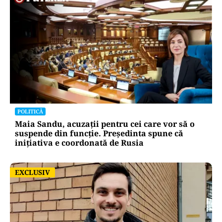
POLITICĂ
Maia Sandu, acuzații pentru cei care vor să o
suspende din funcție. Președinta spune că
inițiativa e coordonată de Rusia
EXCLUSIV
EXCLUSIV