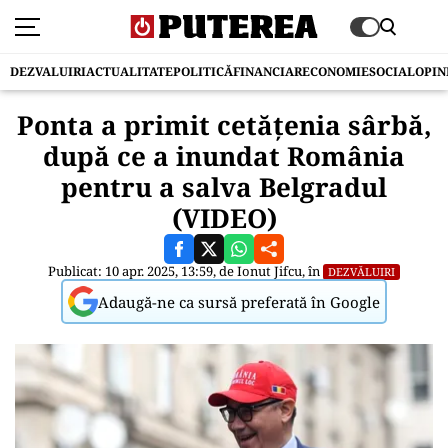
DEZVALUIRI
ACTUALITATE
POLITICĂ
FINANCIAR
ECONOMIE
SOCIAL
OPIN
Ponta a primit cetăţenia sârbă,
după ce a inundat România
pentru a salva Belgradul
(VIDEO)
Publicat: 10 apr. 2025, 13:59, de
Ionut Jifcu
, în
DEZVĂLUIRI
Adaugă-ne ca sursă preferată în Google