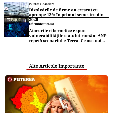
Puterea Financiara
Dizolvările de firme au crescut cu
aproape 13% în primul semestru din
2026
Oficiuldestiri.ro
Atacurile cibernetice expun
vulnerabilitățile statului român: ANP
repetă scenariul e‑Terra. Ce ascund
comunicările oficiale și cine răspunde
pentru mentenanța IT a instituțiilor
publice
Alte Articole Importante