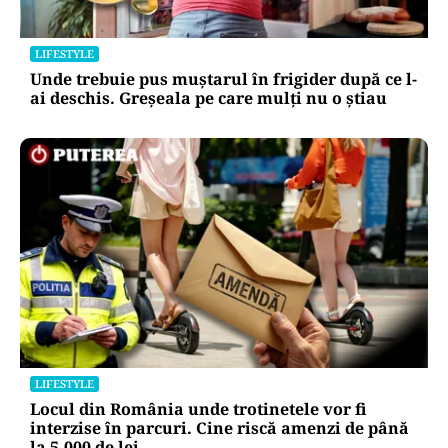
LIFESTYLE
Unde trebuie pus muștarul în frigider după ce l-
ai deschis. Greșeala pe care mulți nu o știau
LIFESTYLE
Locul din România unde trotinetele vor fi
interzise în parcuri. Cine riscă amenzi de până
la 5.000 de lei