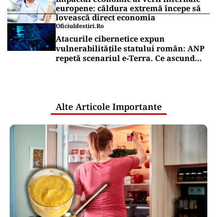
europene: căldura extremă începe să
lovească direct economia
Oficiuldestiri.ro
Atacurile cibernetice expun
vulnerabilitățile statului român: ANP
repetă scenariul e‑Terra. Ce ascund
comunicările oficiale și cine răspunde
pentru mentenanța IT a instituțiilor
publice
Alte Articole Importante