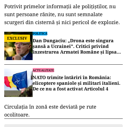
Potrivit primelor informații ale polițiștilor, nu
sunt persoane rănite, nu sunt semnalate
scurgeri din cisternă și nici pericol de explozie.
POLITICĂ
EXCLUSIV
Dan Dungaciu: „Drona este singura
șansă a Ucrainei”. Critici privind
înzestrarea Armatei Române și lipsa
explicațiilor despre incidentul de la
Constanța
ACTUALITATE
NATO trimite întăriri în România:
elicoptere spaniole și militari italieni.
De ce nu a fost activat Articolul 4
Circulația în zonă este deviată pe rute
ocolitoare.