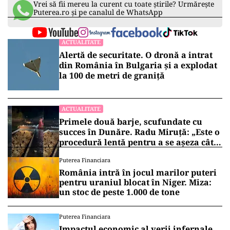
Vrei să fii mereu la curent cu toate știrile? Urmărește
Puterea.ro și pe canalul de WhatsApp
ACTUALITATE
Alertă de securitate. O dronă a intrat
din România în Bulgaria şi a explodat
la 100 de metri de graniţă
ACTUALITATE
Primele două barje, scufundate cu
succes în Dunăre. Radu Miruță: „Este o
procedură lentă pentru a se așeza cât
mai bine”
Puterea Financiara
România intră în jocul marilor puteri
pentru uraniul blocat în Niger. Miza:
un stoc de peste 1.000 de tone
Puterea Financiara
Impactul economic al verii infernale