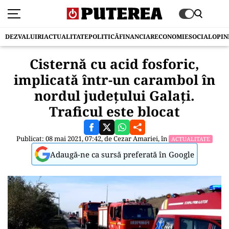
DEZVALUIRI
ACTUALITATE
POLITICĂ
FINANCIAR
ECONOMIE
SOCIAL
OPIN
Cisternă cu acid fosforic,
implicată într-un carambol în
nordul județului Galați.
Traficul este blocat
Publicat: 08 mai 2021, 07:42, de
Cezar Amariei
, în
ACTUALITATE
Adaugă-ne ca sursă preferată în Google