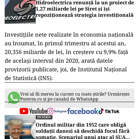
Hidroelectrica renunță la un proiect de
1,27 miliarde lei pe Siret și își
repoziționează strategia investițională
Investiţiile nete realizate în economia naţională
au însumat, în primul trimestru al acestui an,
20,356 miliarde de lei, în creştere cu 9,9% faţă
de acelaşi interval din 2020, arată datele
provizorii publicate, joi, de Institutul Naţional
de Statistică (INS).
Vrei să fii mereu la curent cu toate știrile? Urmărește
Puterea.ro și pe canalul de WhatsApp
INTERN
Ordinul militar din 1952 care obligă
soldații danezi să deschidă focul fără
somație. Scenariul unui atac al SUA