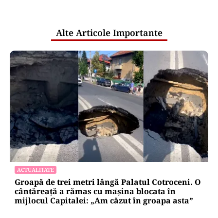
pentru mentenanța IT a instituțiilor
publice
Alte Articole Importante
ACTUALITATE
Groapă de trei metri lângă Palatul Cotroceni. O
cântăreață a rămas cu mașina blocata în
mijlocul Capitalei: „Am căzut în groapa asta”