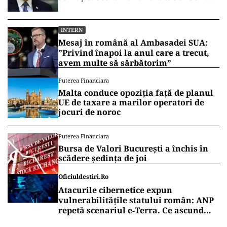
asupra Groenlandei
INTERN
Mesaj în română al Ambasadei SUA:
”Privind înapoi la anul care a trecut,
avem multe să sărbătorim”
Puterea Financiara
Malta conduce opoziția față de planul
UE de taxare a marilor operatori de
jocuri de noroc
Puterea Financiara
Bursa de Valori București a închis în
scădere ședința de joi
Oficiuldestiri.ro
Atacurile cibernetice expun
vulnerabilitățile statului român: ANP
repetă scenariul e‑Terra. Ce ascund
comunicările oficiale și cine răspunde