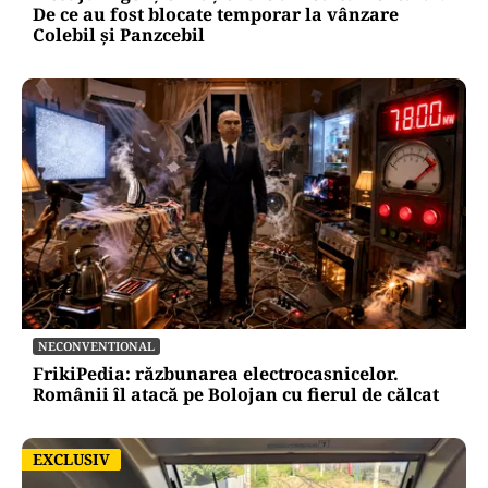
De ce au fost blocate temporar la vânzare
Colebil și Panzcebil
NECONVENTIONAL
FrikiPedia: răzbunarea electrocasnicelor.
Românii îl atacă pe Bolojan cu fierul de călcat
EXCLUSIV
EXCLUSIV