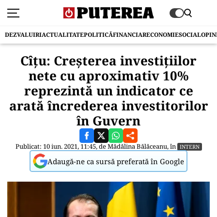
DEZVALUIRI
ACTUALITATE
POLITICĂ
FINANCIAR
ECONOMIE
SOCIAL
OPIN
Cîţu: Creşterea investiţiilor
nete cu aproximativ 10%
reprezintă un indicator ce
arată încrederea investitorilor
în Guvern
Publicat: 10 iun. 2021, 11:45, de
Mădălina Bălăceanu
, în
INTERN
Adaugă-ne ca sursă preferată în Google