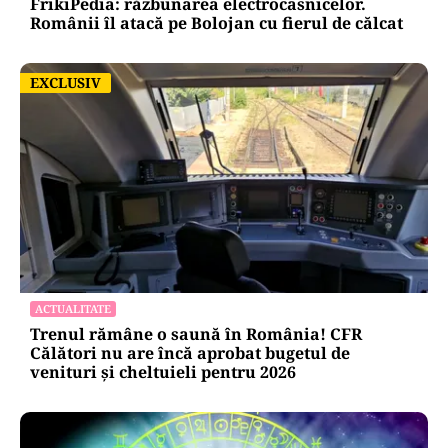
FrikiPedia: răzbunarea electrocasnicelor.
Românii îl atacă pe Bolojan cu fierul de călcat
EXCLUSIV
EXCLUSIV
ACTUALITATE
Trenul rămâne o saună în România! CFR
Călători nu are încă aprobat bugetul de
venituri și cheltuieli pentru 2026