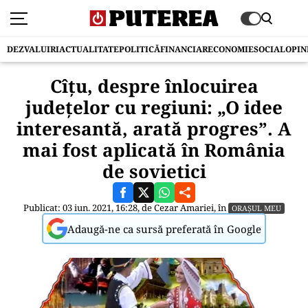
DEZVALUIRI
ACTUALITATE
POLITICĂ
FINANCIAR
ECONOMIE
SOCIAL
OPIN
Cîțu, despre înlocuirea
județelor cu regiuni: „O idee
interesantă, arată progres”. A
mai fost aplicată în România
de sovietici
Publicat: 03 iun. 2021, 16:28, de
Cezar Amariei
, în
ORAȘUL MEU
Adaugă-ne ca sursă preferată în Google