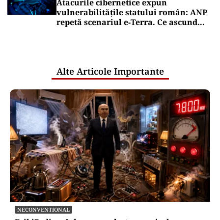
Atacurile cibernetice expun
vulnerabilitățile statului român: ANP
repetă scenariul e‑Terra. Ce ascund
comunicările oficiale și cine răspunde
pentru mentenanța IT a instituțiilor
publice
Alte Articole Importante
NECONVENTIONAL