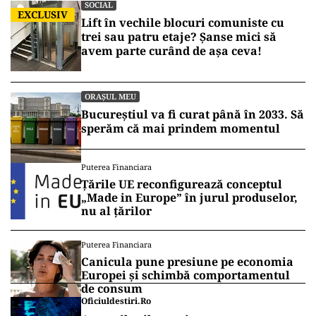
SOCIAL
EXCLUSIV
Lift în vechile blocuri comuniste cu
trei sau patru etaje? Șanse mici să
avem parte curând de așa ceva!
ORAȘUL MEU
Bucureștiul va fi curat până în 2033. Să
sperăm că mai prindem momentul
Puterea Financiara
Țările UE reconfigurează conceptul
„Made in Europe” în jurul produselor,
nu al țărilor
Puterea Financiara
Canicula pune presiune pe economia
Europei și schimbă comportamentul
de consum
Oficiuldestiri.ro