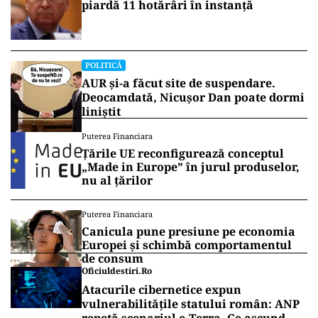
piardă 11 hotărâri în instanță
POLITICĂ
AUR și-a făcut site de suspendare.
Deocamdată, Nicușor Dan poate dormi
liniștit
Puterea Financiara
Țările UE reconfigurează conceptul
„Made in Europe” în jurul produselor,
nu al țărilor
Puterea Financiara
Canicula pune presiune pe economia
Europei și schimbă comportamentul
de consum
Oficiuldestiri.ro
Atacurile cibernetice expun
vulnerabilitățile statului român: ANP