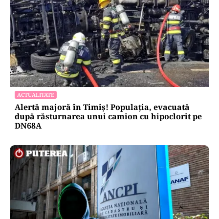
ACTUALITATE
Alertă majoră în Timiș! Populația, evacuată
după răsturnarea unui camion cu hipoclorit pe
DN68A