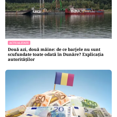
ACTUALITATE
Două azi, două mâine: de ce barjele nu sunt
scufundate toate odată în Dunăre? Explicația
autorităților