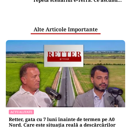
repetă scenariul e‑Terra. Ce ascund
comunicările oficiale și cine răspunde
pentru mentenanța IT a instituțiilor
publice
Alte Articole Importante
ACTUALITATE
Retter, gata cu 7 luni înainte de termen pe A0
Nord. Care este situația reală a descărcărilor