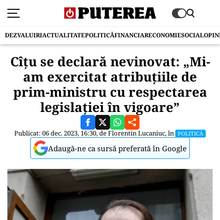
DEZVALUIRI
ACTUALITATE
POLITICĂ
FINANCIAR
ECONOMIE
SOCIAL
OPIN
Cîțu se declară nevinovat: „Mi-
am exercitat atribuțiile de
prim-ministru cu respectarea
legislației în vigoare”
Publicat: 06 dec. 2023, 16:30, de
Florentin Lucaniuc
, în
POLITICĂ
Adaugă-ne ca sursă preferată în Google