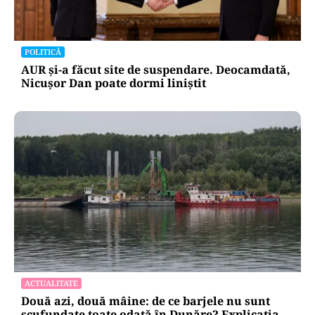
POLITICĂ
AUR și-a făcut site de suspendare. Deocamdată,
Nicușor Dan poate dormi liniștit
ACTUALITATE
Două azi, două mâine: de ce barjele nu sunt
scufundate toate odată în Dunăre? Explicația