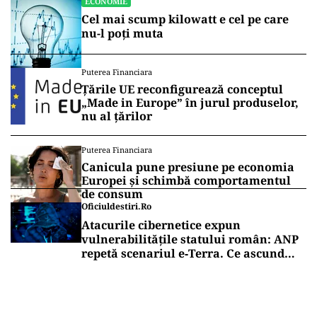
ECONOMIE
Cel mai scump kilowatt e cel pe care
nu-l poți muta
Puterea Financiara
Țările UE reconfigurează conceptul
„Made in Europe” în jurul produselor,
nu al țărilor
Puterea Financiara
Canicula pune presiune pe economia
Europei și schimbă comportamentul
de consum
Oficiuldestiri.ro
Atacurile cibernetice expun
vulnerabilitățile statului român: ANP
repetă scenariul e‑Terra. Ce ascund
comunicările oficiale și cine răspunde
pentru mentenanța IT a instituțiilor
publice