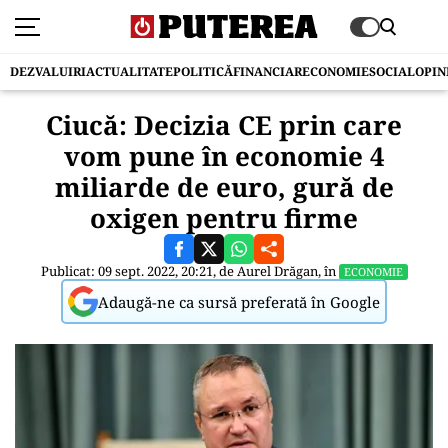
DEZVALUIRI
ACTUALITATE
POLITICĂ
FINANCIAR
ECONOMIE
SOCIAL
OPIN
Ciucă: Decizia CE prin care
vom pune în economie 4
miliarde de euro, gură de
oxigen pentru firme
Publicat: 09 sept. 2022, 20:21, de
Aurel Drăgan
, în
ECONOMIE
Adaugă-ne ca sursă preferată în Google