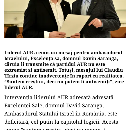
Liderul AUR a emis un mesaj pentru ambasadorul
Israelului, Excelența sa, domnul Davin Saranga,
căruia îi transmite că partidul AUR nu este
extremist și antisemit. Totuși, mesajul lui Claudiu
Tîrziu conține inadvertențe în raport cu realitatea.
”Suntem creștini, deci nu putem fi antisemiți”, zice
liderul AUR.
Intervenția liderului AUR adresată adresată
Excelenței Sale, domnul David Saranga,
Ambasadorul Statului Israel în România, este
deficitară, cel puțin la capitolul logicii. Acesta
spune ”suntem creștini, deci nu putem fi