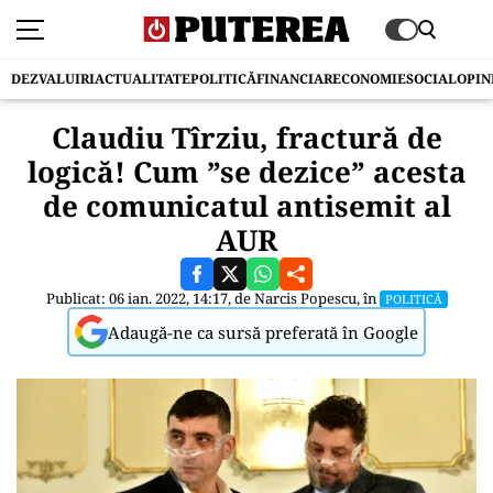
DEZVALUIRI
ACTUALITATE
POLITICĂ
FINANCIAR
ECONOMIE
SOCIAL
OPIN
Claudiu Tîrziu, fractură de
logică! Cum ”se dezice” acesta
de comunicatul antisemit al
AUR
Publicat: 06 ian. 2022, 14:17, de
Narcis Popescu
, în
POLITICĂ
Adaugă-ne ca sursă preferată în Google