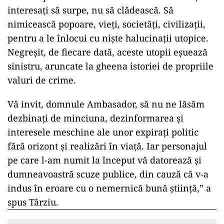
interesați să surpe, nu să clădească. Să
nimicească popoare, vieți, societăți, civilizații,
pentru a le înlocui cu niște halucinații utopice.
Negreșit, de fiecare dată, aceste utopii eșuează
sinistru, aruncate la gheena istoriei de propriile
valuri de crime.
Vă invit, domnule Ambasador, să nu ne lăsăm
dezbinați de minciuna, dezinformarea și
interesele meschine ale unor expirați politic
fără orizont și realizări în viață. Iar personajul
pe care l-am numit la început vă datorează și
dumneavoastră scuze publice, din cauză că v-a
indus în eroare cu o nemernică bună știință,” a
spus Târziu.