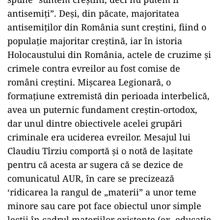
antisemiți”. Deși, din păcate, majoritatea
antisemiților din România sunt creștini, fiind o
populație majoritar creștină, iar în istoria
Holocaustului din România, actele de cruzime și
crimele contra evreilor au fost comise de
români creștini. Mișcarea Legionară, o
formațiune extremistă din perioada interbelică,
avea un puternic fundament creștin-ortodox,
dar unul dintre obiectivele acelei grupări
criminale era uciderea evreilor. Mesajul lui
Claudiu Tîrziu comportă și o notă de lașitate
pentru că acesta ar sugera că se dezice de
comunicatul AUR, în care se precizează
‘ridicarea la rangul de „materii” a unor teme
minore sau care pot face obiectul unor simple
lecții în cadrul materiilor existente (ex. educație