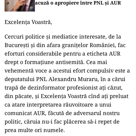
acuză o apropiere între PNL și AUR
Excelența Voastră,
Cercuri politice și mediatice interesate, de la
București și din afara granițelor României, fac
eforturi considerabile pentru a eticheta AUR
drept o formațiune antisemită. Cea mai
vehementă voce a acestui efort compulsiv este a
deputatului PNL Alexandru Muraru, în a cărui
trapă de dezinformator profesionist ați căzut,
din păcate, și Excelența Voastră cînd ați preluat
ca atare interpretarea răuvoitoare a unui
comunicat AUR, făcută de adversarul nostru
politic, căruia nu-i fac plăcerea să-i repet de
prea multe ori numele.