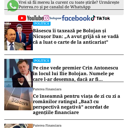
Vrei să fii mereu la curent cu toate știrile? Urmărește
Puterea.ro și pe canalul de WhatsApp
POLITICĂ
Băsescu îi taxează pe Bolojan și
Nicușor Dan: „A avut grijă să se vadă
că a luat o carte de la anticariat”
POLITICĂ
Pe cine vede premier Crin Antonescu
în locul lui Ilie Bolojan. Numele pe
care l-ar desemna, dacă ar fi
președinte
Puterea Financiara
Ce înseamnă pentru viața de zi cu zi a
românilor ratingul „Baa3 cu
perspectivă negativă” acordat de
agențiile financiare
Puterea Financiara