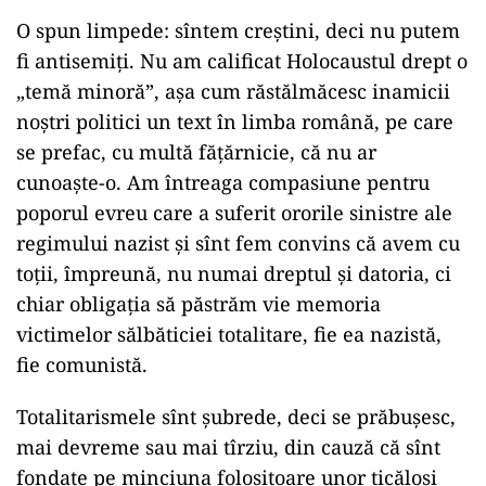
O spun limpede: sîntem creștini, deci nu putem
fi antisemiți. Nu am calificat Holocaustul drept o
„temă minoră”, așa cum răstălmăcesc inamicii
noștri politici un text în limba română, pe care
se prefac, cu multă fățărnicie, că nu ar
cunoaște-o. Am întreaga compasiune pentru
poporul evreu care a suferit ororile sinistre ale
regimului nazist și sînt fem convins că avem cu
toții, împreună, nu numai dreptul și datoria, ci
chiar obligația să păstrăm vie memoria
victimelor sălbăticiei totalitare, fie ea nazistă,
fie comunistă.
Totalitarismele sînt șubrede, deci se prăbușesc,
mai devreme sau mai tîrziu, din cauză că sînt
fondate pe minciuna folositoare unor ticăloși