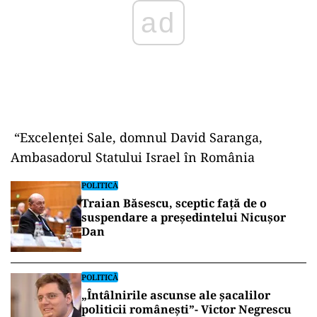
“Excelenței Sale, domnul David Saranga,
Ambasadorul Statului Israel în România
POLITICĂ
Traian Băsescu, sceptic față de o
suspendare a președintelui Nicușor
Dan
POLITICĂ
„Întâlnirile ascunse ale șacalilor
politicii românești”- Victor Negrescu