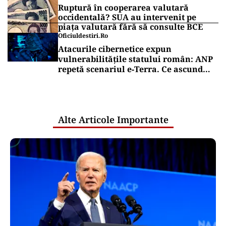
Ruptură în cooperarea valutară
occidentală? SUA au intervenit pe
piața valutară fără să consulte BCE
Oficiuldestiri.ro
Atacurile cibernetice expun
vulnerabilitățile statului român: ANP
repetă scenariul e‑Terra. Ce ascund
comunicările oficiale și cine răspunde
pentru mentenanța IT a instituțiilor
publice
Alte Articole Importante