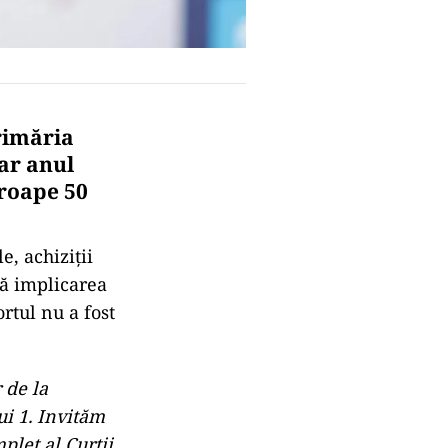
Primăria
ar anul
proape 50
e, achiziții
ră implicarea
ortul nu a fost
 de la
ui 1. Invităm
plet al Curții