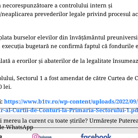
 necorespunzătoare a controlului intern și
neaplicarea prevederilor legale privind procesul ach
 plata burselor elevilor din învățământul preuniversi
i execuția bugetară ne confirmă faptul că fondurile e
ată a erorilor și abaterilor de la legalitate însumea
lului, Sectorul 1 a fost amendat de către Curtea de 
 lei.
i:
https://www.b1tv.ro/wp-content/uploads/2022/09
r-al-Curtii-de-Conturi-la-Primaria-Sectorului-1.pd
ii mereu la curent cu toate știrile? Urmărește Puterea
 de WhatsApp