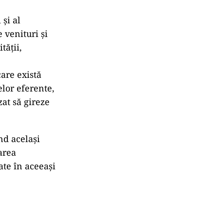
 și al
 venituri și
tății,
care există
elor eferente,
at să gireze
nd același
rarea
ate în aceeași