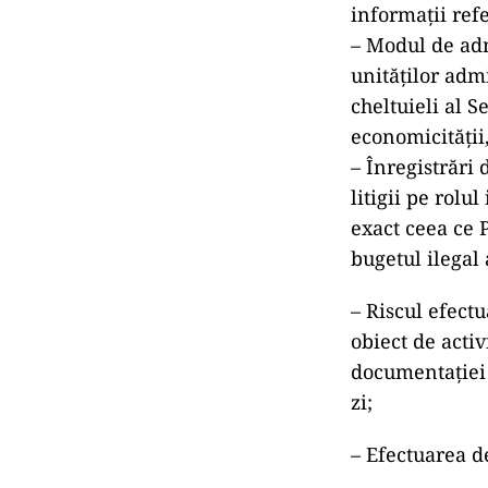
informații refe
– Modul de admi
unităților admi
cheltuieli al S
economicității, 
– Înregistrări 
litigii pe rolu
exact ceea ce 
bugetul ilegal 
– Riscul efectu
obiect de activ
documentației 
zi;
– Efectuarea d