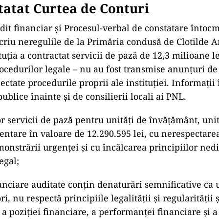
tatat Curtea de Contur
i
dit financiar și Procesul-verbal de constatare întocm
criu neregulile de la Primăria condusă de Clotilde 
uția a contractat servicii de pază de 12,3 milioane le
ocedurilor legale – nu au fost transmise anunțuri de 
ectate procedurile proprii ale instituției. Informații 
publice înainte și de consilierii locali ai PNL.
r servicii de pază pentru unități de învățământ, unit
entare în valoare de 12.290.595 lei, cu nerespectare
monstrării urgenței și cu încălcarea principiilor nedi
egal;
inanciare auditate conțin denaturări semnificative ca
ri, nu respectă principiile legalității și regularității 
a poziției financiare, a performanței financiare și a 