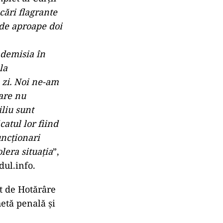
cări flagrante
 de aproape doi
 demisia în
la
e zi. Noi ne-am
bare nu
iliu sunt
catul lor fiind
uncționari
lera situația
”,
dul.info.
ct de Hotărâre
etă penală și