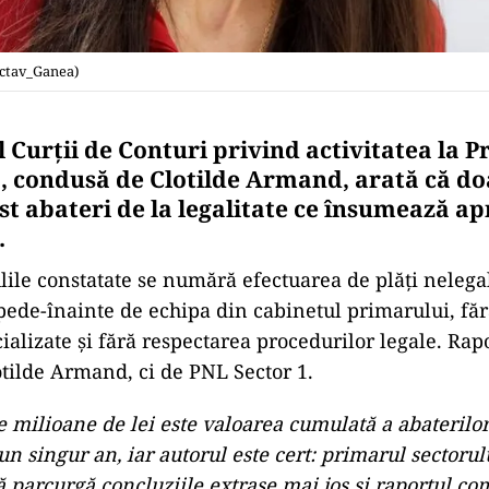
ctav_Ganea)
 Curții de Conturi privind activitatea la 
1, condusă de Clotilde Armand, arată că do
ost abateri de la legalitate ce însumează a
.
lile constatate se numără efectuarea de plăți nelegal
pede-înainte de echipa din cabinetul primarului, fă
cializate și fără respectarea procedurilor legale. Rap
otilde Armand, ci de PNL Sector 1.
 milioane de lei este valoarea cumulată a abaterilor
-un singur an, iar autorul este cert: primarul sectorul
să parcurgă concluziile extrase mai jos și raportul com