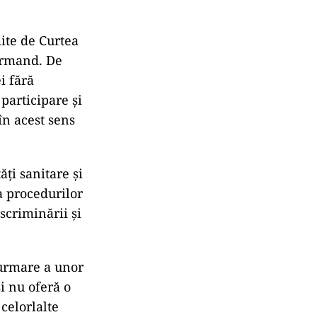
ite de Curtea
Armand. De
i fără
participare și
în acest sens
ăți sanitare și
a procedurilor
scriminării și
 urmare a unor
și nu oferă o
celorlalte