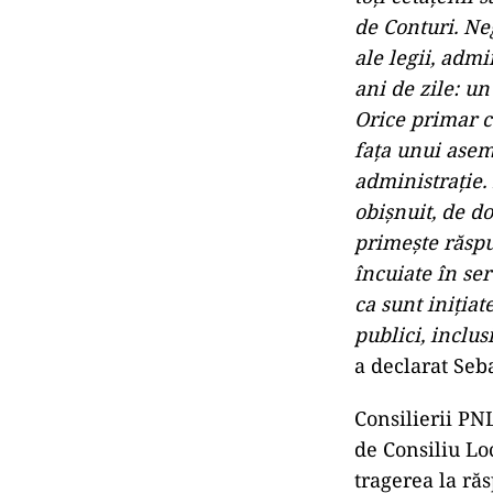
de Conturi. Ne
ale legii, adm
ani de zile: 
Orice primar c
fața unui asem
administrație. 
obișnuit, de d
primește răspu
încuiate în ser
ca sunt inițiat
publici, inclus
a declarat Seb
Consilierii PNL
de Consiliu Lo
tragerea la ră