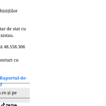
izițiilor
tar de stat cu
xistau.
ză 48.558.306
Conturi cu
/Raportul-de-
f
.ro și pe