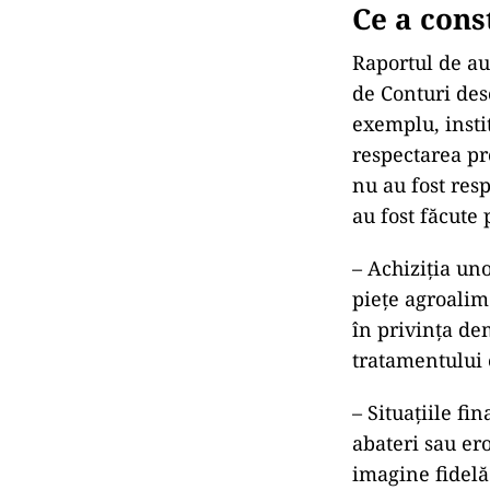
Ce a cons
Raportul de au
de Conturi des
exemplu, instit
respectarea pr
nu au fost resp
au fost făcute 
– Achiziția uno
piețe agroalim
în privința de
tratamentului 
– Situațiile f
abateri sau ero
imagine fidelă 