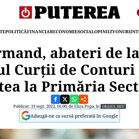
TE
POLITICĂ
FINANCIAR
ECONOMIE
SOCIAL
OPINII
ZVONURI
IN
rmand, abateri de la 
l Curții de Conturi
atea la Primăria Sect
Publicat: 19 sept. 2022, 16:00, de
Eliza Popa
, în
ORAȘUL MEU
Adaugă-ne ca sursă preferată în Google