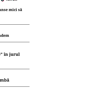
Șanse mici să
indem
” în jurul
himbă