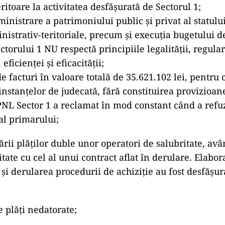
ritoare la activitatea desfășurată de Sectorul 1;
nistrare a patrimoniului public și privat al statului
nistrativ-teritoriale, precum și execuția bugetului de
ectorului 1 NU respectă principiile legalității, regulari
eficienței și eficacității;
de facturi în valoare totală de 35.621.102 lei, pentru 
l instanțelor de judecată, fără constituirea provizioan
PNL Sector 1 a reclamat în mod constant când a refuz
al primarului;
ării plăților duble unor operatori de salubritate, avâ
itate cu cel al unui contract aflat în derulare. Elabo
și derularea procedurii de achiziție au fost desfășur
e plăți nedatorate;