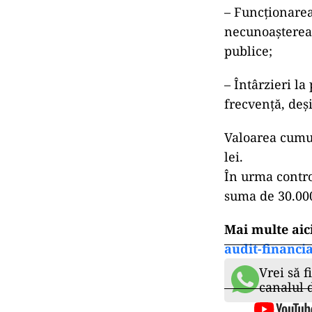
– Funcționarea
necunoașterea/
publice;
– Întârzieri la
frecvență, deș
Valoarea cumul
lei.
În urma contro
suma de 30.000
Mai multe aic
audit-financia
Vrei să f
canalul