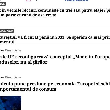
IAL
t în vechile blocuri comuniste cu trei sau patru etaje? 
m parte curând de așa ceva!
AȘUL MEU
ureștiul va fi curat până în 2033. Să sperăm că mai pr
mentul
rea Financiara
rile UE reconfigurează conceptul „Made in Europe
oduselor, nu al țărilor
rea Financiara
nicula pune presiune pe economia Europei și sc
mportamentul de consum