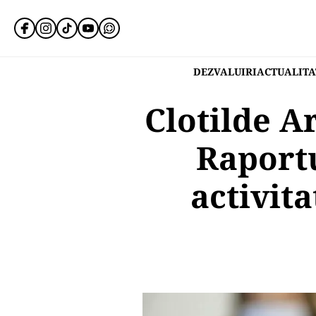
DEZVALUIRI
ACTUALITA
Clotilde A
Raportu
activit