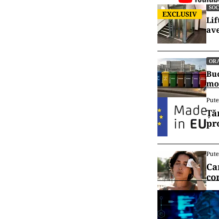
SOC
EXCLUSIV
Lif
ave
OR
Buc
mo
Pute
Ță
pr
Pute
Ca
co