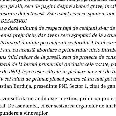
gru pe alb, zeci de pagini despre abateri grave, încăl
inistrare defectuoasă. Este exact ceea ce spunem noi
un DEZASTRU!
u o doză minimă de respect față de cetățeni și-ar da
enea prejudiciu, dar avem zero așteptări de la actua
Primarul îi minte pe cetățenii sectorului 1 în fiecar
oi ani, cu această abordare a primarului: nicio între
ns (nici măcar de la presă), zeci de proiecte de cons
tarul de la biroul primarului (inclusiv cele votate, pă
e de PNL), legea este călcată în picioare iar zeci de f
iv cei aduși de primar, pleacă pentru că nu mai pot to
astian Burduja, președinte PNL Sector 1, citat de gan
 vor solicita un audit extern extins, printr-un proie
cal. De asemenea, ei cer sesizarea organelor de anch
spundere a vinovaților.