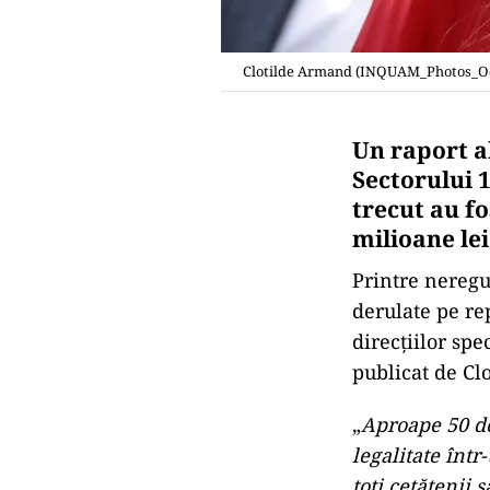
Clotilde Armand (INQUAM_Photos_O
Un raport al
Sectorului 
trecut au f
milioane lei
Printre neregu
derulate pe re
direcțiilor spe
publicat de Cl
„
Aproape 50 de
legalitate într
toți cetățenii 