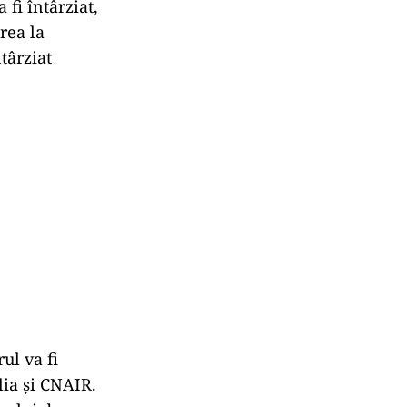
fi întârziat,
rea la
târziat
ul va fi
lia și CNAIR.