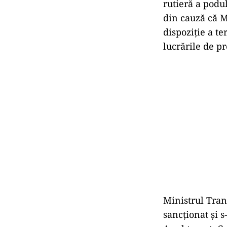
rutieră a podul
din cauză că M
dispoziție a te
lucrările de pr
Ministrul Tran
sancționat și 