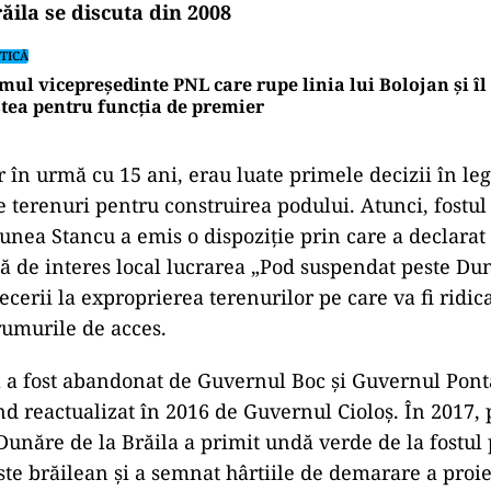
ăila se discuta din 2008
TICĂ
mul vicepreședinte PNL care rupe linia lui Bolojan și îl
tea pentru funcția de premier
r în urmă cu 15 ani, erau luate primele decizii în le
e terenuri pentru construirea podului. Atunci, fostul
Bunea Stancu a emis o dispoziție prin care a declarat 
ică de interes local lucrarea „Pod suspendat peste Du
recerii la exproprierea terenurilor pe care va fi ridic
drumurile de acces.
l a fost abandonat de Guvernul Boc și Guvernul Ponta
ind reactualizat în 2016 de Guvernul Cioloș. În 2017, 
Dunăre de la Brăila a primit undă verde de la fostu
ste brăilean și a semnat hârtiile de demarare a proie