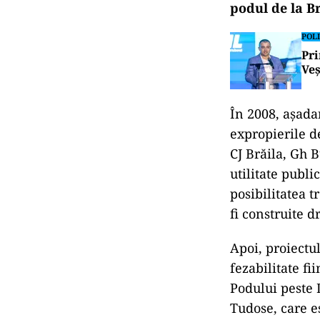
podul de la Br
POLI
Pri
Veș
În 2008, așada
expropierile d
CJ Brăila, Gh 
utilitate publ
posibilitatea t
fi construite 
Apoi, proiectu
fezabilitate fi
Podului peste 
Tudose, care e