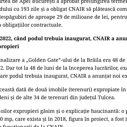
urtea de Apel București a aprobat prelungirea terme
odului cu 193 zile și a obligat CNAIR să plătească co
spăgubiri de aproape 29 de milioane de lei, pentr
 obligațiilor contractuale.
2022, când podul trebuia inaugurat, CNAIR a anu
propieri
nalizare a „Golden Gate”-ului de la Brăila era 48 de 
 Dar tot la 48 de luni de la începerea lucrărilor, ex
re podul trebuia inaugurat, CNAIR a anunțat noi ex
ceastă dată de două imobile (terenuri) expropiate în 
deni și de alte 34 de terenuri din județul Tulcea.
oilor expropieri găsim și o explicație haucinantă: o
 mp, care exista și în 2018, figura în proiect, a fost 
e funcționarii de la CNAIR.