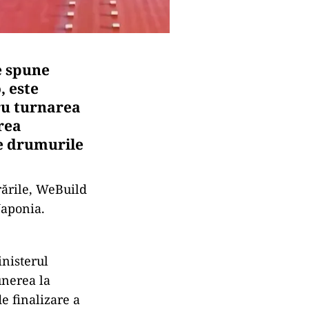
e spune
, este
tru turnarea
area
te drumurile
rările, WeBuild
Japonia.
inisterul
unerea la
de finalizare a