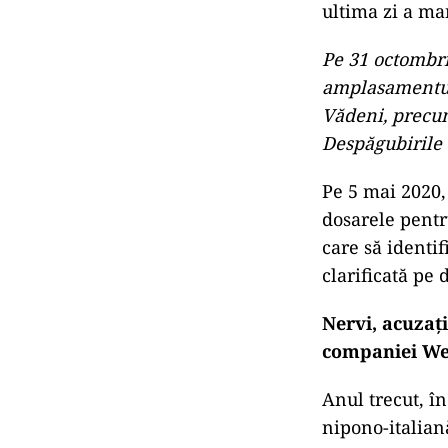
ultima zi a man
Pe 31 octombri
amplasamentul 
Vădeni, precum
Despăgubirile 
Pe 5 mai 2020,
dosarele pentru
care să identi
clarificată pe 
Nervi, acuzați
companiei We
Anul trecut, î
nipono-italian