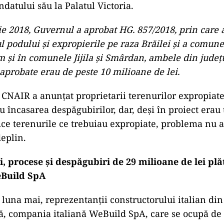
datului său la Palatul Victoria.
e 2018, Guvernul a aprobat HG. 857/2018, prin care a
podului și expropierile pe raza Brăilei și a comune
 şi în comunele Jijila şi Smârdan, ambele din judeţu
aprobate erau de peste 10 milioane de lei.
 CNAIR a anunțat proprietarii terenurilor expropiat
 încasarea despăgubirilor, dar, deși în proiect erau 
fice terenurile ce trebuiau expropiate, problema nu a
deplin.
i, procese și despăgubiri de 29 milioane de lei pl
Build SpA
n luna mai, reprezentanții constructorului italian din
ă, compania italiană WeBuild SpA, care se ocupă de 