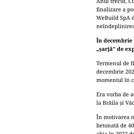
Anul trecut, C
finalizare a p
WeBuild SpA de
neîndeplinirea
În decembrie 
„șarjă” de ex
Termenul de fi
decembrie 2022.
momentul în ca
Era vorba de a
la Brăila și Vă
În motivarea n
betonată de 400
abia în 2022 d