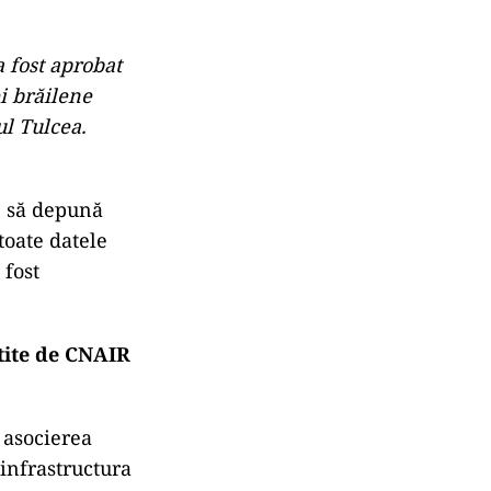
 fost aprobat
i brăilene
l Tulcea.
e să depună
toate datele
 fost
ătite de CNAIR
 asocierea
infrastructura