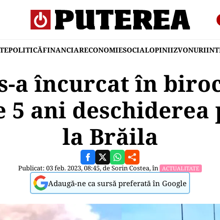
TE
POLITICĂ
FINANCIAR
ECONOMIE
SOCIAL
OPINII
ZVONURI
IN
-a încurcat în biroc
e 5 ani deschiderea
la Brăila
Publicat: 03 feb. 2023, 08:45, de
Sorin Costea
, în
ACTUALITATE
Adaugă-ne ca sursă preferată în Google