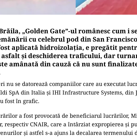
 Brăila, „Golden Gate”-ul românesc cum i s
emănării cu celebrul pod din San Francisco
 fost aplicată hidroizolația, e pregătit pen
 asfalt și deschiderea traficului, dar turn
este amânată din cauză că nu sunt finaliza
.
eri nu se datorează companiilor care au executat luc
ldi SpA din Italia și IHI Infrastructure Systems, din 
u fost în grafic.
rărilor a fost provocată de beneficiarul lucrărilor, M
r, respectiv CNAIR, care a întârziat expropierea și p
renurilor și astfel s-a ajuns la decalarea termenului 