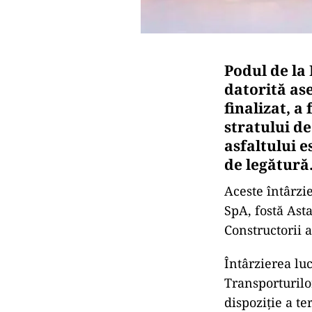
Podul de la
datorită as
finalizat, a
stratului de
asfaltului 
de legătură
Aceste întârzi
SpA, fostă Asta
Constructorii a
Întârzierea luc
Transporturilo
dispoziție a te