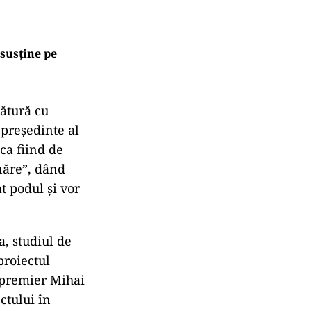
 susține pe
gătură cu
 președinte al
ca fiind de
năre”, dând
at podul și vor
, studiul de
proiectul
l premier Mihai
ctului în