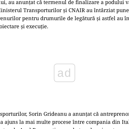
ui, au anunțat că termenul de finalizare a podului va 
inisterul Transporturilor și CNAIR au întârziat pune
renurilor pentru drumurile de legătură și astfel au în
oiectare și execuție.
ad
sporturilor, Sorin Grideanu a anunțat că antreprenor
s-a ajuns la mai multe procese între compania din Ita