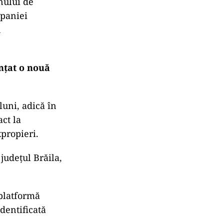
nului de
mpaniei
u
nțat o nouă
luni, adică în
act la
propieri.
județul Brăila,
 platformă
identificată