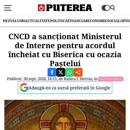
DEZVALUIRI
ACTUALITATE
POLITICĂ
FINANCIAR
ECONOMIE
SOCIAL
OPIN
CNCD a sancționat Ministerul
de Interne pentru acordul
încheiat cu Biserica cu ocazia
Paștelui
Publicat: 30 sept. 2020, 16:11, de
Raluca I. Heroiu
, în
ACTUALITATE
Adaugă-ne ca sursă preferată în Google