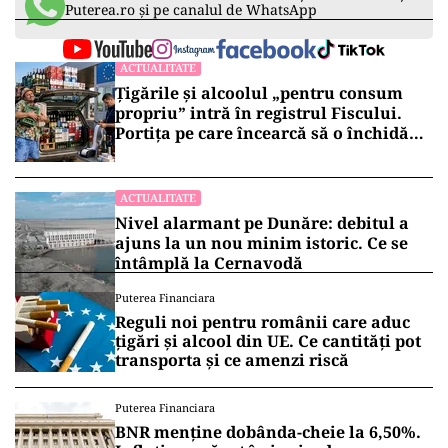
Puterea.ro și pe canalul de WhatsApp
ACTUALITATE
Țigările și alcoolul „pentru consum
propriu” intră în registrul Fiscului.
Portița pe care încearcă să o închidă
statul
ACTUALITATE
Nivel alarmant pe Dunăre: debitul a
ajuns la un nou minim istoric. Ce se
întâmplă la Cernavodă
Puterea Financiara
Reguli noi pentru românii care aduc
țigări și alcool din UE. Ce cantități pot
transporta și ce amenzi riscă
Puterea Financiara
BNR menține dobânda-cheie la 6,50%.