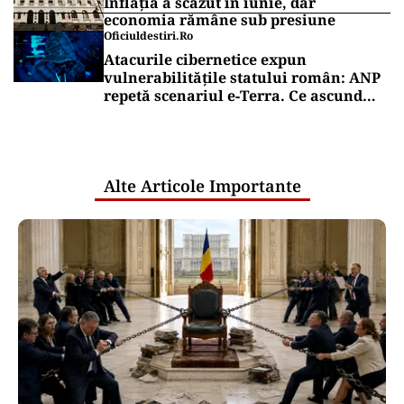
Inflația a scăzut în iunie, dar
economia rămâne sub presiune
Oficiuldestiri.ro
Atacurile cibernetice expun
vulnerabilitățile statului român: ANP
repetă scenariul e‑Terra. Ce ascund
comunicările oficiale și cine răspunde
pentru mentenanța IT a instituțiilor
publice
Alte Articole Importante