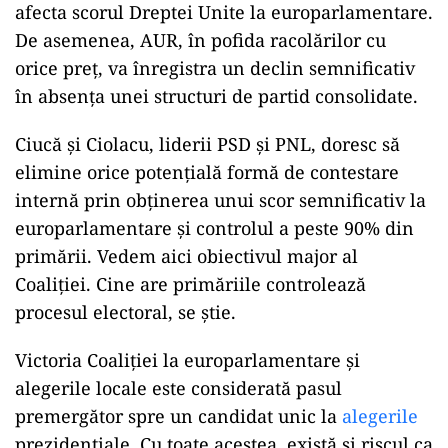
afecta scorul Dreptei Unite la europarlamentare.
De asemenea, AUR, în pofida racolărilor cu
orice preț, va înregistra un declin semnificativ
în absența unei structuri de partid consolidate.
Ciucă și Ciolacu, liderii PSD și PNL, doresc să
elimine orice potențială formă de contestare
internă prin obținerea unui scor semnificativ la
europarlamentare și controlul a peste 90% din
primării. Vedem aici obiectivul major al
Coaliției. Cine are primăriile controlează
procesul electoral, se știe.
Victoria Coaliției la europarlamentare și
alegerile locale este considerată pasul
premergător spre un candidat unic la
alegerile
prezidențiale. Cu toate acestea, există și riscul ca