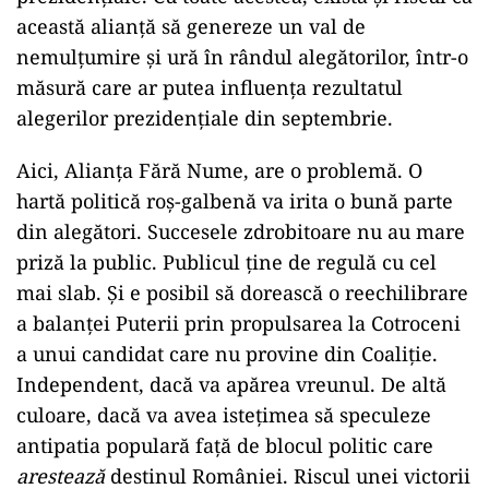
această alianță să genereze un val de
nemulțumire și ură în rândul alegătorilor, într-o
măsură care ar putea influența rezultatul
alegerilor prezidențiale din septembrie.
Aici, Alianța Fără Nume, are o problemă. O
hartă politică roș-galbenă va irita o bună parte
din alegători. Succesele zdrobitoare nu au mare
priză la public. Publicul ține de regulă cu cel
mai slab. Și e posibil să dorească o reechilibrare
a balanței Puterii prin propulsarea la Cotroceni
a unui candidat care nu provine din Coaliție.
Independent, dacă va apărea vreunul. De altă
culoare, dacă va avea istețimea să speculeze
antipatia populară față de blocul politic care
arestează
destinul României. Riscul unei victorii