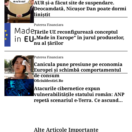
AUR și-a făcut site de suspendare.
Deocamdată, Nicușor Dan poate dormi
liniștit
Puterea Financiara
Țările UE reconfigurează conceptul
„Made in Europe” în jurul produselor,
nu al țărilor
Puterea Financiara
Canicula pune presiune pe economia
Europei și schimbă comportamentul
de consum
Oficiuldestiri.ro
Atacurile cibernetice expun
vulnerabilitățile statului român: ANP
repetă scenariul e‑Terra. Ce ascund
comunicările oficiale și cine răspunde
pentru mentenanța IT a instituțiilor
publice
Alte Articole Importante