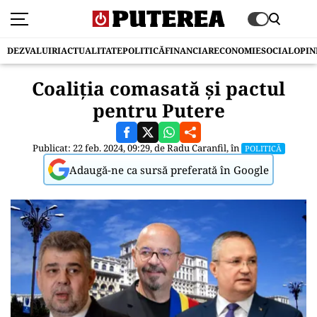
DEZVALUIRI
ACTUALITATE
POLITICĂ
FINANCIAR
ECONOMIE
SOCIAL
OPIN
Coaliția comasată și pactul
pentru Putere
Publicat: 22 feb. 2024, 09:29, de
Radu Caranfil
, în
POLITICĂ
Adaugă-ne ca sursă preferată în Google