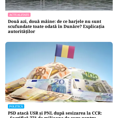
ACTUALITATE
Două azi, două mâine: de ce barjele nu sunt
scufundate toate odată în Dunăre? Explicația
autorităților
POLITICĂ
PSD atacă USR și PNL după sesizarea la CCR: