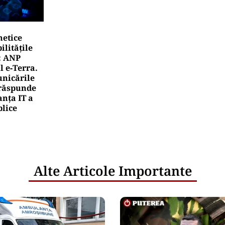
netice
litățile
: ANP
l e‑Terra.
nicările
e răspunde
nța IT a
blice
Alte Articole Importante