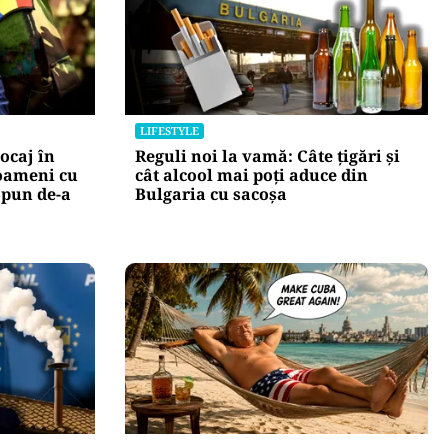
LIFESTYLE
ocaj în
Reguli noi la vamă: Câte țigări și
oameni cu
cât alcool mai poți aduce din
 pun de-a
Bulgaria cu sacoșa