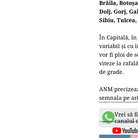
Brăila, Botoşa
Dolj, Gorj, Ga
Sibiu, Tulcea,
În Capitală, î
variabil şi cu
vor fi ploi de 
viteze la rafa
de grade.
ANM precizează
semnala pe arii
Vrei să f
canalul
ACT