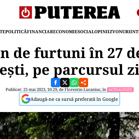
TE
POLITICĂ
FINANCIAR
ECONOMIE
SOCIAL
OPINII
ZVONURI
IN
n de furtuni în 27 de
şti, pe parcursul zi
Publicat: 25 mai 2023, 10:29, de
Florentin Lucaniuc
, în
ACTUALITATE
Adaugă-ne ca sursă preferată în Google