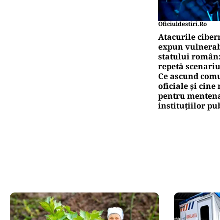
Oficiuldestiri.ro
Atacurile ciber
expun vulnerabi
statului român
repetă scenariu
Ce ascund comu
oficiale și cin
pentru mentena
instituțiilor pu