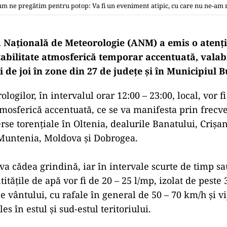
um ne pregătim pentru potop: Va fi un eveniment atipic, cu care nu ne-am
 Naţională de Meteorologie (ANM) a emis o atenţ
tabilitate atmosferică temporar accentuată, valab
i de joi în zone din 27 de judeţe şi în Municipiul B
ologilor, în intervalul orar 12:00 – 23:00, local, vor f
atmosferică accentuată, ce se va manifesta prin frecv
erse torenţiale în Oltenia, dealurile Banatului, Crişan
 Muntenia, Moldova şi Dobrogea.
a cădea grindină, iar în intervale scurte de timp sa
tăţile de apă vor fi de 20 – 25 l/mp, izolat de peste 
le vântului, cu rafale în general de 50 – 70 km/h şi vij
s în estul şi sud-estul teritoriului.