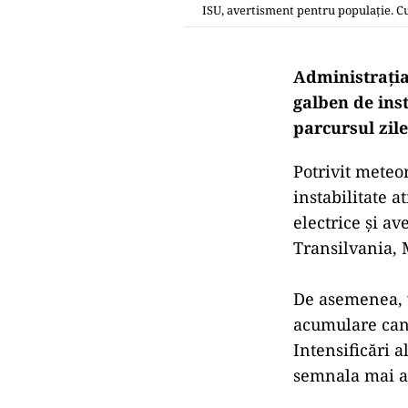
ISU, avertisment pentru populație. C
Administraţia
galben de ins
parcursul zile
Potrivit meteor
instabilitate 
electrice şi av
Transilvania,
De asemenea, v
acumulare canti
Intensificări a
semnala mai ale