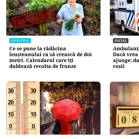
LIFESTYLE
SOCIAL
Ce se pune la rădăcina
Ambulanța 
leușteanului ca să crească de doi
Dacă vrea
metri. Calendarul care îți
ajunge; d
dublează recolta de frunze
roșii