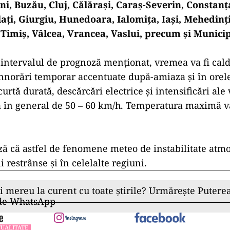
ni, Buzău, Cluj, Călăraşi, Caraş-Severin, Constan
laţi, Giurgiu, Hunedoara, Ialomiţa, Iaşi, Mehedinţ
 Timiş, Vâlcea, Vrancea, Vaslui, precum şi Municip
n intervalul de prognoză menţionat, vremea va fi cald
 înnorări temporar accentuate după-amiaza şi în orele
scurtă durată, descărcări electrice şi intensificări ale
lă în general de 50 – 60 km/h. Temperatura maximă va
 că astfel de fenomene meteo de instabilitate atmo
 restrânse şi în celelalte regiuni.
ii mereu la curent cu toate știrile? Urmărește Puterea
 de WhatsApp
UALITATE