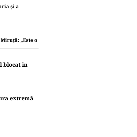
ria şi a
Miruță: „Este o
 blocat în
dura extremă