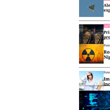
Ale
exp
ACT
Pri
pro
Pute
Ro
Ni
Pute
Im
în