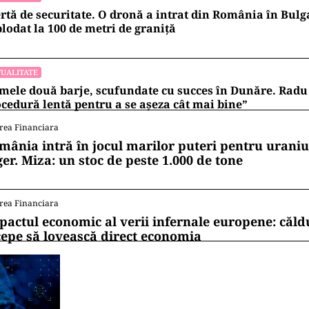
rtă de securitate. O dronă a intrat din România în Bulga
lodat la 100 de metri de graniţă
UALITATE
mele două barje, scufundate cu succes în Dunăre. Radu 
cedură lentă pentru a se așeza cât mai bine”
rea Financiara
mânia intră în jocul marilor puteri pentru uraniul
ger. Miza: un stoc de peste 1.000 de tone
rea Financiara
pactul economic al verii infernale europene: căl
cepe să lovească direct economia