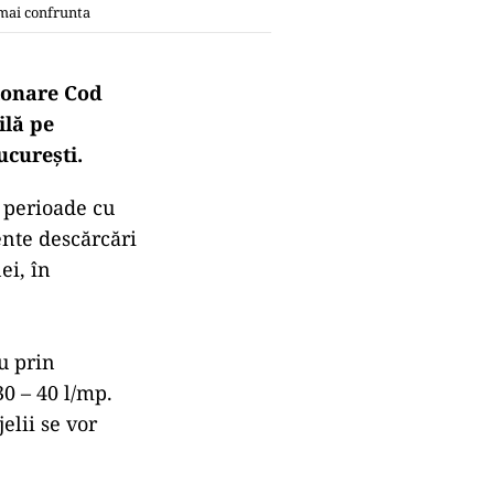
 mai confrunta
ionare Cod
ilă pe
ucureşti.
i perioade cu
ente descărcări
ei, în
u prin
30 – 40 l/mp.
elii se vor