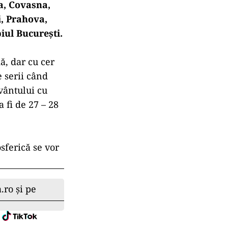
ţa, Covasna,
i, Prahova,
iul Bucureşti.
ă, dar cu cer
 serii când
 vântului cu
 fi de 27 – 28
sferică se vor
.ro și pe