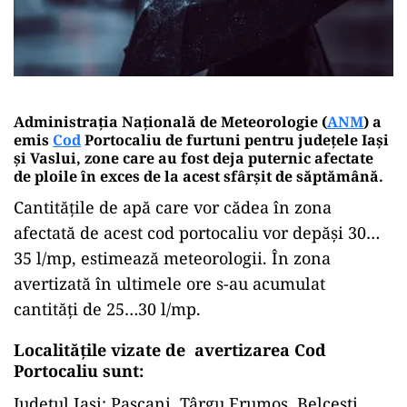
Administrația Națională de Meteorologie (
ANM
) a
emis
Cod
Portocaliu de furtuni pentru județele Iași
și Vaslui, zone care au fost deja puternic afectate
de ploile în exces de la acest sfârșit de săptămână.
Cantitățile de apă care vor cădea în zona
afectată de acest cod portocaliu vor depăși 30…
35 l/mp, estimează meteorologii. În zona
avertizată în ultimele ore s-au acumulat
cantități de 25…30 l/mp.
Localitățile vizate de avertizarea Cod
Portocaliu sunt:
Județul Iaşi: Pașcani, Târgu Frumos, Belcești,