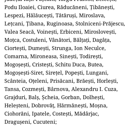
Podu Iloaiei, Ciurea, Răducăneni, Țibănești,
Lespezi, Hălăucești, Tătăruși, Miroslava,
Lețcani, Țibana, Ruginoasa, Stolniceni-Prăjescu,
Valea Seacă, Voinești, Erbiceni, Miroslovești,
Moțca, Costuleni, Vânători, Bălțați, Dagâța,
Ciortești, Dumești, Strunga, Ion Neculce,
Comarna, Mironeasa, Sinești, Todirești,
Mogoșești, Cristești, Schitu Duca, Butea,
Mogoșești-Siret, Sirețel, Popești, Lungani,
Scânteia, Oțeleni, Prisăcani, Brăești, Horlești,
Tansa, Cozmești, Bârnova, Alexandru I. Cuza,
Grajduri, Balș, Șcheia, Gorban, Dolhești,
Heleșteni, Dobrovăț, Hărmănești, Moșna,
Ciohorăni, Ipatele, Costești, Mădârjac,
Dragușeni, Cucuteni;