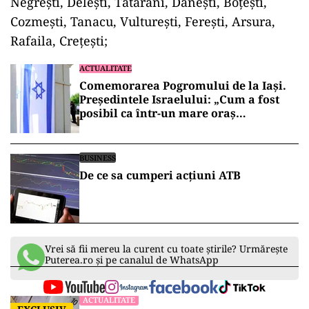
Negrești, Delești, Tătărăni, Dănești, Boțești,
Cozmești, Tanacu, Vulturești, Ferești, Arsura,
Rafaila, Crețești;
ACTUALITATE
Comemorarea Pogromului de la Iași.
Președintele Israelului: „Cum a fost
posibil ca într-un mare oraș
european… să fie șters chipul lui
Dumnezeu din om?”
BUSINESS
De ce sa cumperi acțiuni ATB
Vrei să fii mereu la curent cu toate știrile? Urmărește
Puterea.ro și pe canalul de WhatsApp
ACTUALITATE