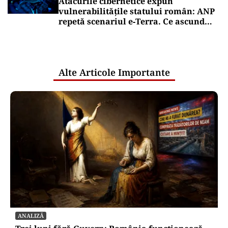
Atacurile cibernetice expun
vulnerabilitățile statului român: ANP
repetă scenariul e‑Terra. Ce ascund
comunicările oficiale și cine răspunde
pentru mentenanța IT a instituțiilor
publice
Alte Articole Importante
ANALIZĂ