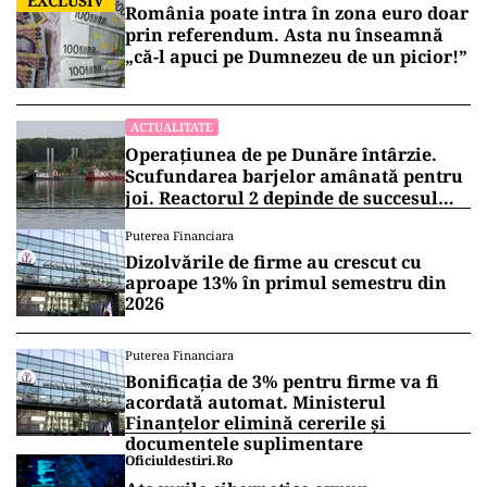
EXCLUSIV
România poate intra în zona euro doar
prin referendum. Asta nu înseamnă
„că-l apuci pe Dumnezeu de un picior!”
ACTUALITATE
Operațiunea de pe Dunăre întârzie.
Scufundarea barjelor amânată pentru
joi. Reactorul 2 depinde de succesul
intervenției
Puterea Financiara
Dizolvările de firme au crescut cu
aproape 13% în primul semestru din
2026
Puterea Financiara
Bonificația de 3% pentru firme va fi
acordată automat. Ministerul
Finanțelor elimină cererile și
documentele suplimentare
Oficiuldestiri.ro