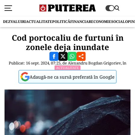
DEZVALUIRI
ACTUALITATE
POLITICĂ
FINANCIAR
ECONOMIE
SOCIAL
OPIN
Cod portocaliu de furtuni în
zonele deja inundate
Publicat: 16 sept. 2024, 07:25, de
Alexandru Bogdan Grigoriev
, în
ACTUALITATE
Adaugă-ne ca sursă preferată în Google