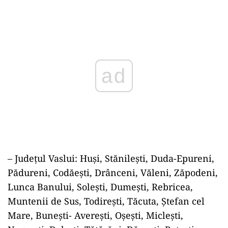
ad
– Județul Vaslui: Huși, Stănilești, Duda-Epureni,
Pădureni, Codăești, Drânceni, Văleni, Zăpodeni,
Lunca Banului, Solești, Dumești, Rebricea,
Muntenii de Sus, Todirești, Tăcuta, Ștefan cel
Mare, Bunești- Averești, Oșești, Miclești,