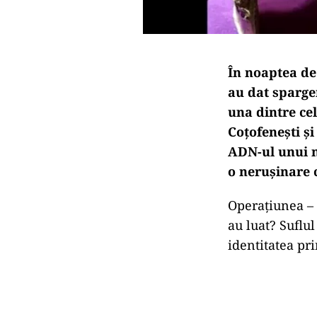
În noaptea de 
au dat sparge
una dintre cel
Coțofenești și
ADN-ul unui ne
o nerușinare c
Operațiunea – s
au luat? Suflul
identitatea pri