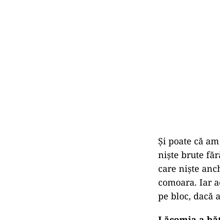
Și poate că am 
niște brute făr
care niște anc
comoara. Iar ac
pe bloc, dacă 
Lăcomia a băt