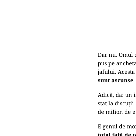
Dar nu. Omul d
pus pe ancheta
jafului. Acest
sunt ascunse
.
Adică, da: un 
stat la discuți
de milion de e
E genul de mo
total față de 