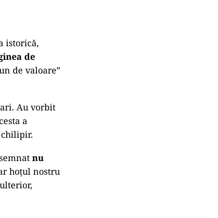
 istorică,
ginea de
bun de valoare”
ari. Au vorbit
cesta a
chilipir.
însemnat
nu
ar hoțul nostru
ulterior,