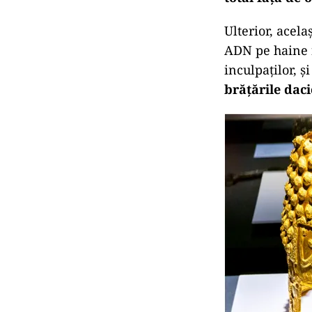
Ulterior, acela
ADN pe haine fo
inculpaților, ș
brățările daci