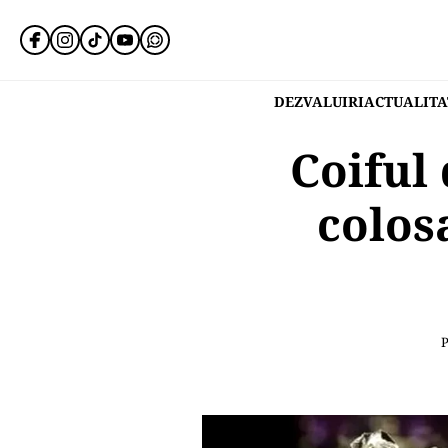
DEZVALUIRI
ACTUALITA
Coiful 
colosa
P