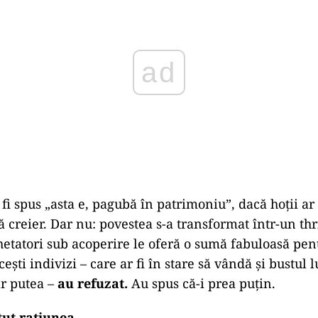
fi spus „asta e, pagubă în patrimoniu”, dacă hoții ar 
ă creier. Dar nu: povestea s-a transformat într-un thr
hetatori sub acoperire le oferă o sumă fabuloasă pen
ești indivizi – care ar fi în stare să vândă și bustul 
ar putea –
au refuzat.
Au spus că-i prea puțin.
ut rațiunea.