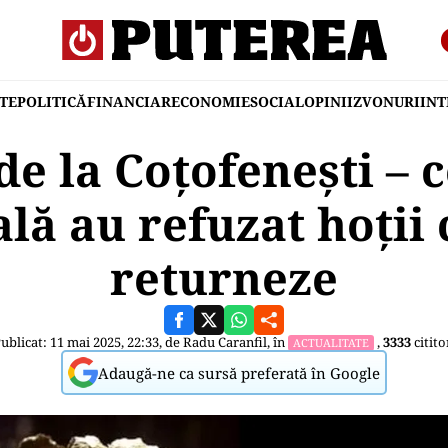
TE
POLITICĂ
FINANCIAR
ECONOMIE
SOCIAL
OPINII
ZVONURI
IN
de la Coțofenești –
lă au refuzat hoții 
returneze
ublicat: 11 mai 2025, 22:33, de
Radu Caranfil
, în
,
3333
citito
ACTUALITATE
Adaugă-ne ca sursă preferată în Google