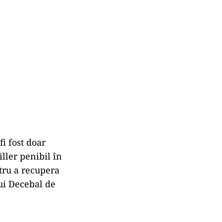
fi fost doar
iller penibil în
tru a recupera
lui Decebal de