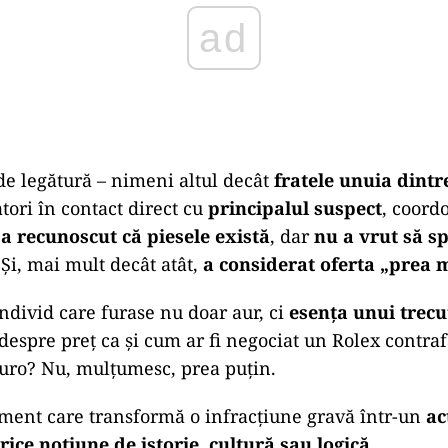
ad
e legătură – nimeni altul decât
fratele unuia dintr
tori în contact direct cu
principalul suspect
, coord
a
a recunoscut că piesele există
, dar
nu a vrut să 
 Și, mai mult decât atât,
a considerat oferta „prea 
individ care furase nu doar aur, ci
esența unui trecu
i despre preț ca și cum ar fi negociat un Rolex contra
uro? Nu, mulțumesc, prea puțin.
ment care transformă o infracțiune gravă într-un
ac
orice noțiune de istorie, cultură sau logică.