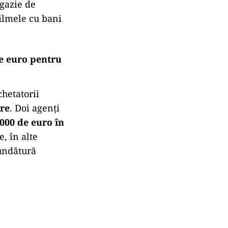
agazie de
filmele cu bani
de euro pentru
hetatorii
ere
. Doi agenți
.000 de euro în
, în alte
fundătură