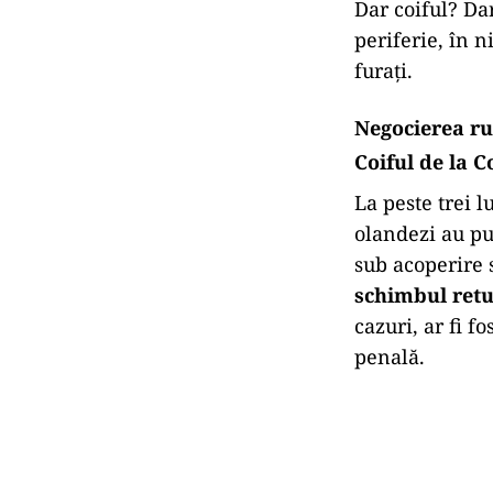
Dar coiful? Da
periferie, în n
furați.
Negocierea ru
Coiful de la C
La peste trei 
olandezi au pu
sub acoperire 
schimbul retu
cazuri, ar fi f
penală.