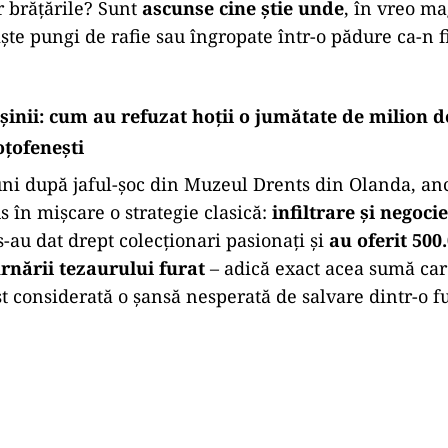
r brățările? Sunt
ascunse cine știe unde
, în vreo m
iște pungi de rafie sau îngropate într-o pădure ca-n 
șinii: cum au refuzat hoții o jumătate de milion 
oțofenești
luni după jaful-șoc din Muzeul Drents din Olanda, anc
s în mișcare o strategie clasică:
infiltrare și negoci
s-au dat drept colecționari pasionați și
au oferit 500
rnării tezaurului furat
– adică exact acea sumă care
ost considerată o șansă nesperată de salvare dintr-o 