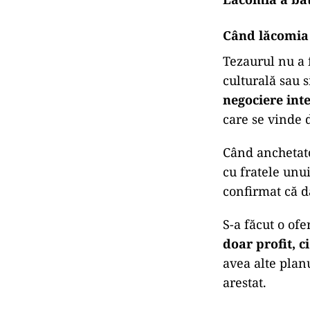
Când lăcomia 
Tezaurul nu a f
culturală sau 
negociere int
care se vinde d
Când anchetator
cu fratele unui
confirmat că da
S-a făcut o of
doar profit, c
avea alte planu
arestat.