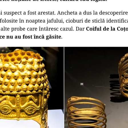
și suspect a fost arestat. Ancheta a dus la descoperi
losite în noaptea jafului, cioburi de sticlă identific
i alte probe care întăresc cazul. Dar
Coiful de la Coțo
ce nu au fost încă găsite
.