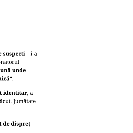
e suspecți
– i-a
onatorul
spună unde
mică”
.
t identitar
, a
făcut. Jumătate
t de dispreț