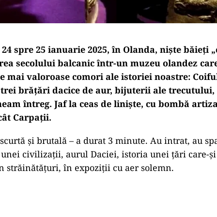
24 spre 25 ianuarie 2025, în Olanda, niște băieți „
rea secolului balcanic într-un muzeu olandez car
e mai valoroase comori ale istoriei noastre: Coifu
 trei brățări dacice de aur, bijuterii ale trecutului,
am întreg. Jaf la ceas de liniște, cu bombă artiza
ât Carpații.
curtă și brutală – a durat 3 minute. Au intrat, au spa
 unei civilizații, aurul Daciei, istoria unei țări care-
n străinătățuri, în expoziții cu aer solemn.
Play