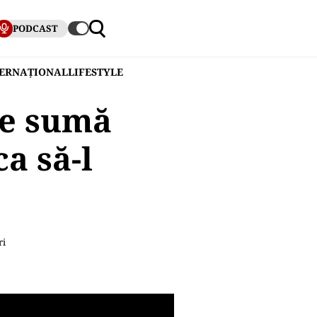
PODCAST
TERNAȚIONAL
LIFESTYLE
 ce sumă
ca să-l
ri