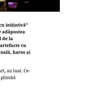
cu inițiativă”
e adăpostea
l de la
 artefacte cu
nală, baros și
rt, au luat. Ce-
și plimbă