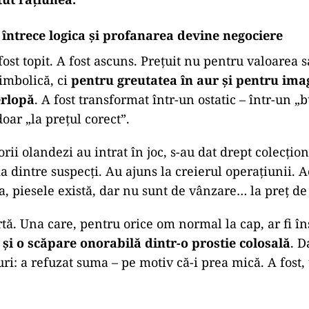
întrece logica și profanarea devine negociere
ost topit. A fost ascuns. Prețuit nu pentru valoarea sa
simbolică, ci
pentru greutatea în aur și pentru ima
erlopă
. A fost transformat într-un ostatic – într-un „
oar „la prețul corect”.
ii olandezi au intrat în joc, s-au dat drept colecțion
a dintre suspecți. Au ajuns la creierul operațiunii. A
, piesele există, dar nu sunt de vânzare… la preț de 
ertă. Una care, pentru orice om normal la cap, ar fi 
i și o scăpare onorabilă dintr-o prostie colosală
. D
ri: a refuzat suma – pe motiv că-i prea mică. A fost, 