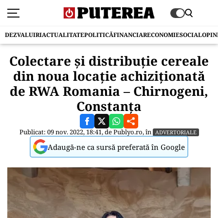
DEZVALUIRI
ACTUALITATE
POLITICĂ
FINANCIAR
ECONOMIE
SOCIAL
OPIN
Colectare și distribuție cereale
din noua locație achiziționată
de RWA Romania – Chirnogeni,
Constanța
Publicat: 09 nov. 2022, 18:41, de
Publyo.ro
, în
ADVERTORIALE
Adaugă-ne ca sursă preferată în Google