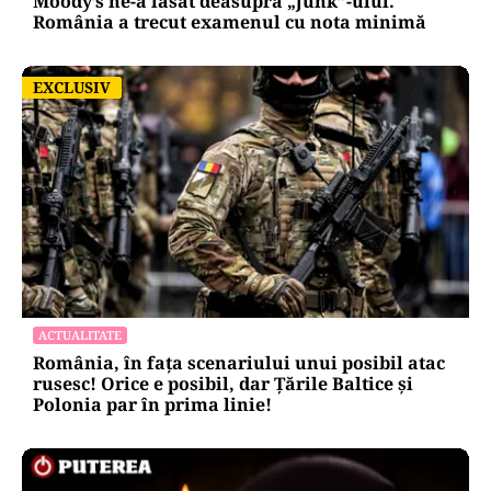
Moody’s ne-a lăsat deasupra „junk”-ului.
România a trecut examenul cu nota minimă
EXCLUSIV
EXCLUSIV
ACTUALITATE
România, în fața scenariului unui posibil atac
rusesc! Orice e posibil, dar Țările Baltice și
Polonia par în prima linie!