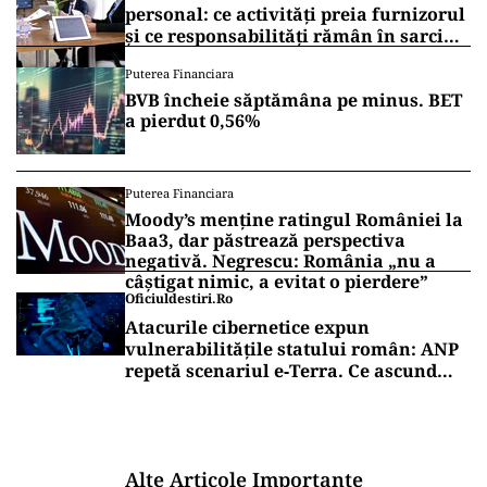
personal: ce activități preia furnizorul
și ce responsabilități rămân în sarcina
companiei
Puterea Financiara
BVB încheie săptămâna pe minus. BET
a pierdut 0,56%
Puterea Financiara
Moody’s menține ratingul României la
Baa3, dar păstrează perspectiva
negativă. Negrescu: România „nu a
câștigat nimic, a evitat o pierdere”
Oficiuldestiri.ro
Atacurile cibernetice expun
vulnerabilitățile statului român: ANP
repetă scenariul e‑Terra. Ce ascund
comunicările oficiale și cine răspunde
pentru mentenanța IT a instituțiilor
publice
Alte Articole Importante