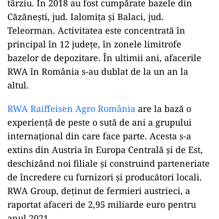
târziu. În 2018 au fost cumpărate bazele din
Căzănești, jud. Ialomița și Balaci, jud.
Teleorman. Activitatea este concentrată în
principal în 12 județe, în zonele limitrofe
bazelor de depozitare. În ultimii ani, afacerile
RWA în România s-au dublat de la un an la
altul.
RWA Raiffeisen Agro România
are la bază o
experienţă de peste o sută de ani a grupului
internaţional din care face parte. Acesta s-a
extins din Austria în Europa Centrală şi de Est,
deschizând noi filiale şi construind parteneriate
de încredere cu furnizori şi producători locali.
RWA Group, deținut de fermieri austrieci, a
raportat afaceri de 2,95 miliarde euro pentru
anul 2021.