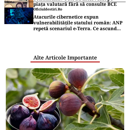
piața valutară fără să consulte BCE
Oficiuldestiri.ro
Atacurile cibernetice expun
vulnerabilitățile statului român: ANP
repetă scenariul e‑Terra. Ce ascund
comunicările oficiale și cine răspunde
pentru mentenanța IT a instituțiilor
publice
Alte Articole Importante