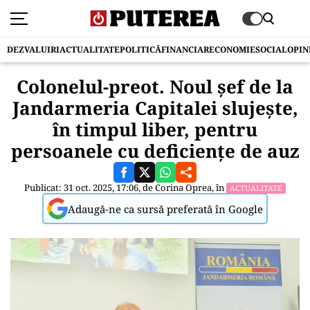
DEZVALUIRI
ACTUALITATE
POLITICĂ
FINANCIAR
ECONOMIE
SOCIAL
OPIN
Colonelul-preot. Noul șef de la
Jandarmeria Capitalei slujește,
în timpul liber, pentru
persoanele cu deficiențe de auz
Publicat: 31 oct. 2025, 17:06, de
Corina Oprea
, în
ACTUALITATE
Adaugă-ne ca sursă preferată în Google