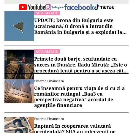
ACTUALITATE
UPDATE: Drona din Bulgaria este
ucraineană/ O dronă a intrat din
România în Bulgaria şi a explodat la
100 de metri de graniţă
ACTUALITATE
Primele două barje, scufundate cu
succes în Dunăre. Radu Miruță: „Este o
procedură lentă pentru a se așeza cât
mai bine”
Puterea Financiara
Ce înseamnă pentru viața de zi cu zi a
românilor ratingul „Baa3 cu
perspectivă negativă” acordat de
agențiile financiare
Puterea Financiara
Ruptură în cooperarea valutară
occidentală? SUA au intervenit pe