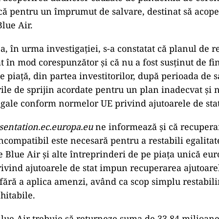
că pentru un împrumut de salvare, destinat să acope
Blue Air.
a, în urma investigației, s-a constatat că planul de 
at în mod corespunzător și că nu a fost susținut de fi
e piață, din partea investitorilor, după perioada de s
le de sprijin acordate pentru un plan inadecvat și n
egale conform normelor UE privind ajutoarele de stat
sentation.ec.europa.eu
ne informează și că recupera
ncompatibil este necesară pentru a restabili egalitat
e Blue Air și alte întreprinderi de pe piața unică eu
vind ajutoarele de stat impun recuperarea ajutoare
fără a aplica amenzi, având ca scop simplu restabili
hitabile.
Blue Air trebuie să returneze suma de 33,84 milioan