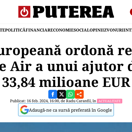
TE
POLITICĂ
FINANCIAR
ECONOMIE
SOCIAL
OPINII
ZVONURI
IN
uropeană ordonă r
e Air a unui ajutor 
33,84 milioane EUR
Publicat: 16 feb. 2024, 16:00, de
Radu Caranfil
, în
ACTUALITATE
Adaugă-ne ca sursă preferată în Google