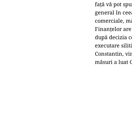
faţă vă pot sp
general în ceea
comerciale, mă
Finanţelor are
după decizia c
executare silit
Constantin, vin
măsuri a luat 