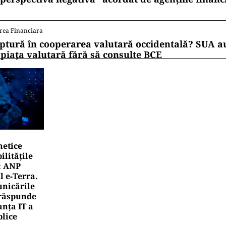
rea Financiara
ptură în cooperarea valutară occidentală? SUA au
 piața valutară fără să consulte BCE
netice
litățile
: ANP
l e‑Terra.
nicările
e răspunde
nța IT a
blice