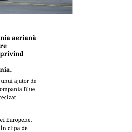
nia aeriană
are
 privind
nia.
 unui ajutor de
 compania Blue
recizat
iei Europene.
 În clipa de