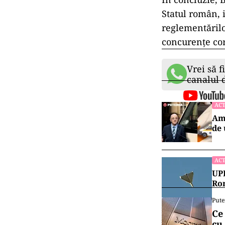
Statul român, 
reglementărilo
concurențe cor
Vrei să f
canalul
ACT
Amb
de 
ACT
UPD
Rom
Pute
Ce
cu