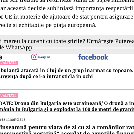
iar această decizie subliniază importanța respectării
r UE în materie de ajutoare de stat pentru asigurare
ecte și echitabile pe piața europeană.
ii mereu la curent cu toate știrile? Urmărește Puterea
 de WhatsApp
UALITATE
ulanță atacată în Cluj de un grup înarmat cu topoare. 
urgență după ce i-a intrat sticlă în ochi
UALITATE
ATE: Drona din Bulgaria este ucraineană/ O dronă a in
ânia în Bulgaria şi a explodat la 100 de metri de grani
rea Financiara
 înseamnă pentru viața de zi cu zi a românilor ra
 perspectivă negativă” acordat de agențiile financ