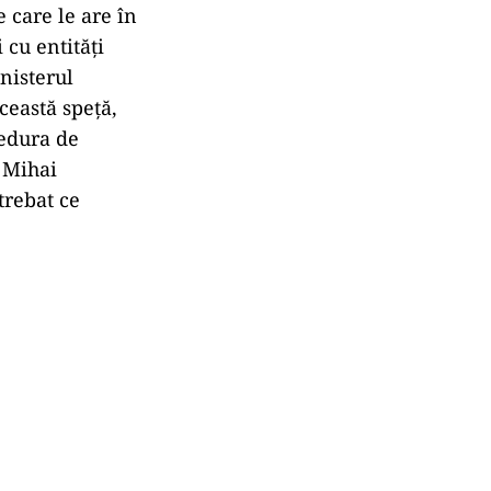
 care le are în
 cu entităţi
nisterul
ceastă speţă,
cedura de
t Mihai
trebat ce