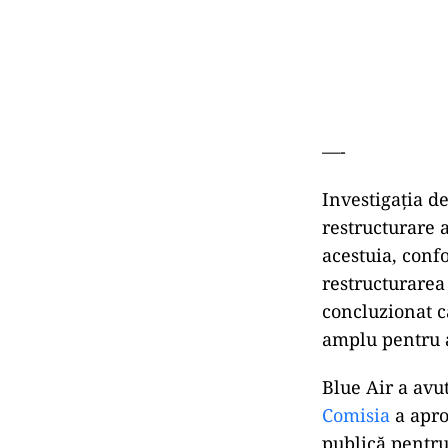
––-
Investigația de
restructurare 
acestuia, conf
restructurarea 
concluzionat că
amplu pentru a
Blue Air a avut
Comisia
a apro
publică pentru