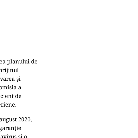
rea planului de
prijinul
varea și
Comisia a
icient de
eriene.
 august 2020,
garanție
virus și o