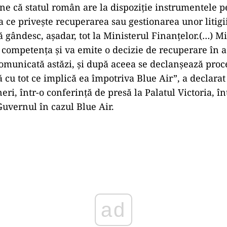
une că statul român are la dispoziţie instrumentele pe
 ce priveşte recuperarea sau gestionarea unor litigii
 gândesc, aşadar, tot la Ministerul Finanţelor.(…) Mi
 competenţa şi va emite o decizie de recuperare în a
omunicată astăzi, şi după aceea se declanşează pro
ă cu tot ce implică ea împotriva Blue Air”, a declara
eri, într-o conferinţă de presă la Palatul Victoria, în
Guvernul în cazul Blue Air.
Play