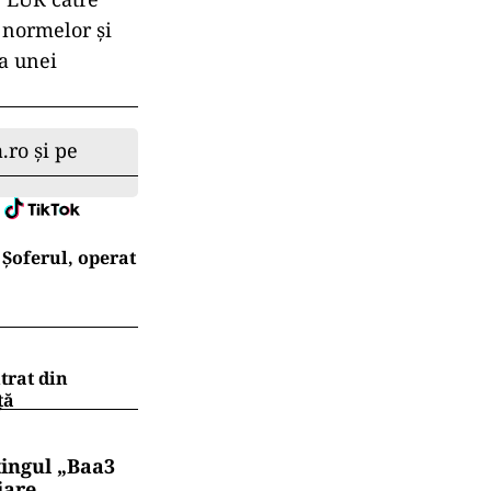
 normelor și
a unei
.ro și pe
Șoferul, operat
trat din
ţă
tingul „Baa3
iare