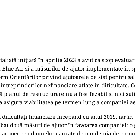
taliată inițiată în aprilie 2023 a avut ca scop evalua
a Blue Air și a măsurilor de ajutor implementate în s
orm Orientărilor privind ajutoarele de stat pentru sal
întreprinderilor nefinanciare aflate în dificultate. 
 planul de restructurare nu a fost fezabil și nici suf
 asigura viabilitatea pe termen lung a companiei a
 dificultăți financiare începând cu anul 2019, iar în
bat două măsuri de ajutor în favoarea companiei: o 
 acoperirea daunelor cauzate de pandemia de corona