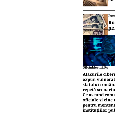
Pute
Ru
pe
Oficiuldestiri.ro
Atacurile ciber
expun vulnerabi
statului român
repetă scenariu
Ce ascund comu
oficiale și cin
pentru mentena
instituțiilor pu