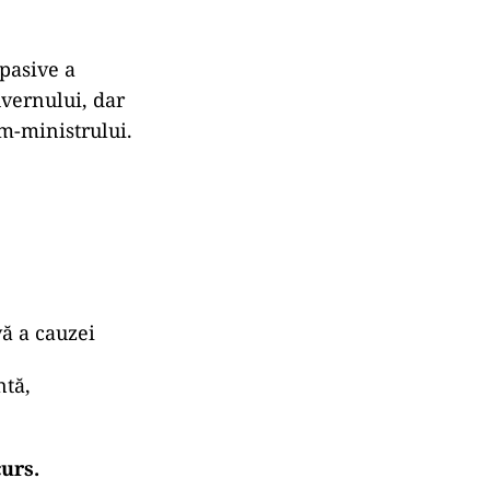
 pasive a
vernului, dar
im-ministrului.
vă a cauzei
ntă,
urs.