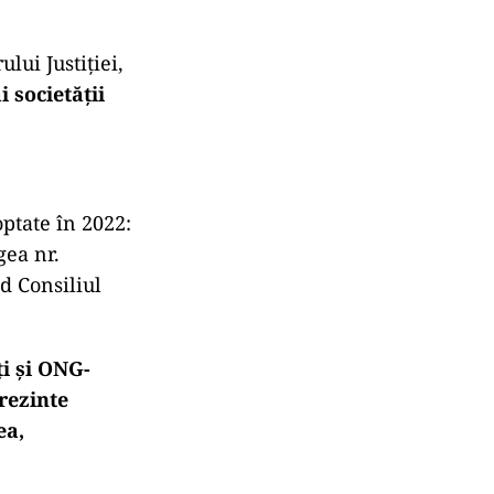
lui Justiției,
i societății
optate în 2022:
gea nr.
d Consiliul
ți și ONG-
prezinte
ea,