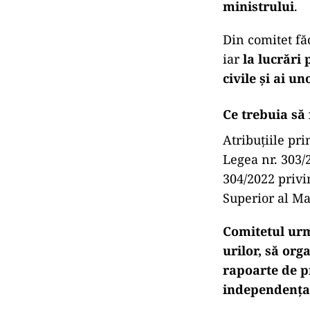
ministrului
.
Din comitet făc
iar
la lucrări 
civile și ai u
Ce trebuia să 
Atribuțiile pri
Legea nr. 303/2
304/2022 privi
Superior al Mag
Comitetul urma
urilor, să org
rapoarte de p
independența ș