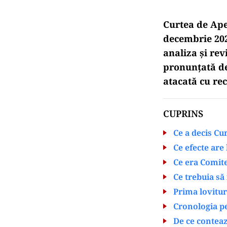
Curtea de Apel
decembrie 202
analiza și rev
pronunțată de 
atacată cu re
CUPRINS
Ce a decis Cu
Ce efecte are
Ce era Comite
Ce trebuia să
Prima lovitu
Cronologia pe
De ce contea