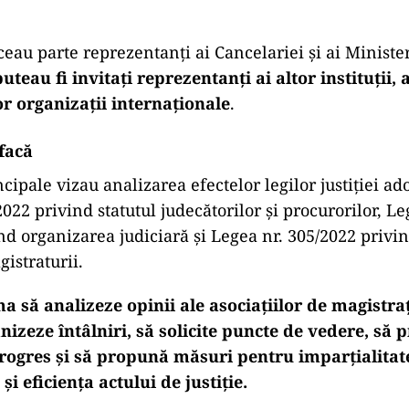
eau parte reprezentanți ai Cancelariei și ai Ministeru
puteau fi invitați reprezentanți ai altor instituții, a
nor organizații internaționale
.
facă
ncipale vizau analizarea efectelor legilor justiției ad
022 privind statutul judecătorilor și procurorilor, Le
nd organizarea judiciară și Legea nr. 305/2022 privin
istraturii.
 să analizeze opinii ale asociațiilor de magistra
anizeze întâlniri, să solicite puncte de vedere, să 
rogres și să propună măsuri pentru imparțialitat
i eficiența actului de justiție.