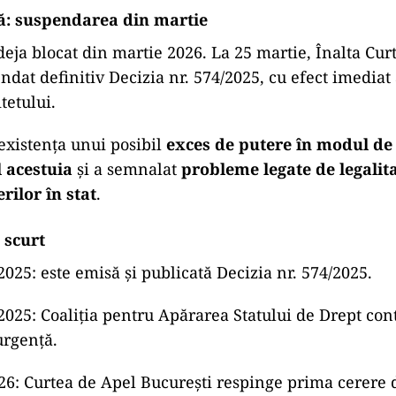
ă: suspendarea din martie
eja blocat din martie 2026. La 25 martie, Înalta Curt
endat definitiv Decizia nr. 574/2025, cu efect imediat
tetului.
 existența unui posibil
exces de putere în modul de 
l acestuia
și a semnalat
probleme legate de legalita
rilor în stat
.
 scurt
025: este emisă și publicată Decizia nr. 574/2025.
025: Coaliția pentru Apărarea Statului de Drept cont
urgență.
26: Curtea de Apel București respinge prima cerere