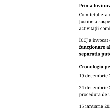
Prima lovitur
Comitetul era d
Justiție a susp
activității comi
ÎCCJ a invocat
funcționare a
separația pute
Cronologia pe
19 decembrie 2
24 decembrie 2
procedură de 
15 ianuarie 20