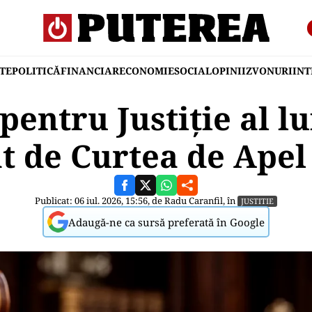
TE
POLITICĂ
FINANCIAR
ECONOMIE
SOCIAL
OPINII
ZVONURI
IN
pentru Justiție al lu
at de Curtea de Apel
Publicat: 06 iul. 2026, 15:56, de
Radu Caranfil
, în
JUSTITIE
Adaugă-ne ca sursă preferată în Google