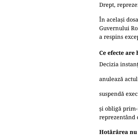
Drept, repreze
În același dosa
Guvernului Rom
a respins exce
Ce efecte are
Decizia instanț
anulează actul 
suspendă execu
și obligă prim
reprezentând c
Hotărârea nu 