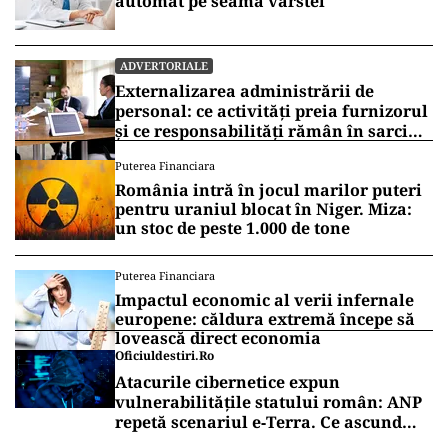
automat pe seama vârstei
ADVERTORIALE
Externalizarea administrării de
personal: ce activități preia furnizorul
și ce responsabilități rămân în sarcina
companiei
Puterea Financiara
România intră în jocul marilor puteri
pentru uraniul blocat în Niger. Miza:
un stoc de peste 1.000 de tone
Puterea Financiara
Impactul economic al verii infernale
europene: căldura extremă începe să
lovească direct economia
Oficiuldestiri.ro
Atacurile cibernetice expun
vulnerabilitățile statului român: ANP
repetă scenariul e‑Terra. Ce ascund
comunicările oficiale și cine răspunde