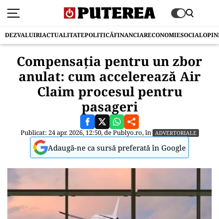
DEZVALUIRI
ACTUALITATE
POLITICĂ
FINANCIAR
ECONOMIE
SOCIAL
OPIN
Compensația pentru un zbor
anulat: cum accelerează Air
Claim procesul pentru
pasageri
Publicat: 24 apr. 2026, 12:50, de
Publyo.ro
, în
ADVERTORIALE
Adaugă-ne ca sursă preferată în Google