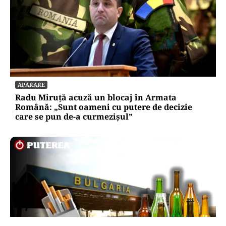
APĂRARE
Radu Miruță acuză un blocaj în Armata
Română: „Sunt oameni cu putere de decizie
care se pun de-a curmezișul”