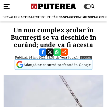
DEZVALUIRI
ACTUALITATE
POLITICĂ
FINANCIAR
ECONOMIE
SOCIAL
OPIN
Un nou complex școlar în
București se va deschide în
curând; unde va fi acesta
Publicat: 24 ian. 2025, 13:33, de
Vera Popa
, în
SOCIAL
Adaugă-ne ca sursă preferată în Google