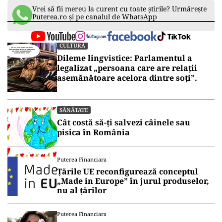
Vrei să fii mereu la curent cu toate știrile? Urmărește
Puterea.ro și pe canalul de WhatsApp
CULTURĂ
Dileme lingvistice: Parlamentul a
legalizat „persoana care are relații
asemănătoare acelora dintre soți”.
SĂNĂTATE
Cât costă să-ți salvezi câinele sau
pisica în România
Puterea Financiara
Țările UE reconfigurează conceptul
„Made in Europe” în jurul produselor,
nu al țărilor
Puterea Financiara