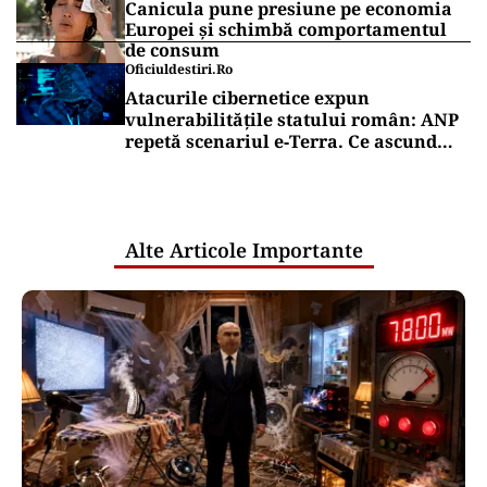
Canicula pune presiune pe economia
Europei și schimbă comportamentul
de consum
Oficiuldestiri.ro
Atacurile cibernetice expun
vulnerabilitățile statului român: ANP
repetă scenariul e‑Terra. Ce ascund
comunicările oficiale și cine răspunde
pentru mentenanța IT a instituțiilor
publice
Alte Articole Importante