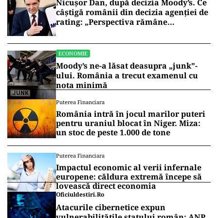
Nicușor Dan, după decizia Moody’s. Ce
câștigă românii din decizia agenției de
rating: „Perspectiva rămâne
rezervată”
ECONOMIE
Moody’s ne-a lăsat deasupra „junk”-
ului. România a trecut examenul cu
nota minimă
Puterea Financiara
România intră în jocul marilor puteri
pentru uraniul blocat în Niger. Miza:
un stoc de peste 1.000 de tone
Puterea Financiara
Impactul economic al verii infernale
europene: căldura extremă începe să
lovească direct economia
Oficiuldestiri.ro
Atacurile cibernetice expun
vulnerabilitățile statului român: ANP