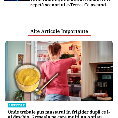
repetă scenariul e‑Terra. Ce ascund
comunicările oficiale și cine răspunde
pentru mentenanța IT a instituțiilor
publice
Alte Articole Importante
LIFESTYLE
Unde trebuie pus muștarul în frigider după ce l-
ai deschis. Greșeala pe care mulți nu o știau