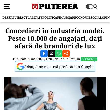
DEZVALUIRI
ACTUALITATE
POLITICĂ
FINANCIAR
ECONOMIE
SOCIAL
OPIN
Concedieri în industria modei.
Peste 10.000 de angajaţi, daţi
afară de branduri de lux
Publicat: 19 mai 2025, 13:01, de
Ionut Jifcu
, în
ECONOMIE
Adaugă-ne ca sursă preferată în Google