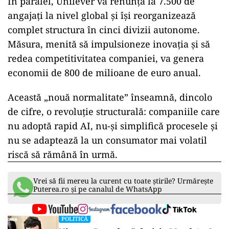
În paralel, Unilever va renunța la 7.500 de
angajați la nivel global și își reorganizează
complet structura în cinci divizii autonome.
Măsura, menită să impulsioneze inovația și să
redea competitivitatea companiei, va genera
economii de 800 de milioane de euro anual.
Această „nouă normalitate” înseamnă, dincolo
de cifre, o revoluție structurală: companiile care
nu adoptă rapid AI, nu-și simplifică procesele și
nu se adaptează la un consumator mai volatil
riscă să rămână în urmă.
Vrei să fii mereu la curent cu toate știrile? Urmărește
Puterea.ro și pe canalul de WhatsApp
POLITICĂ