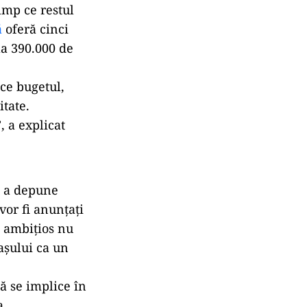
imp ce restul
ă
oferă cinci
la 390.000 de
ice bugetul,
itate.
, a explicat
ru a depune
 vor fi anunțați
t ambițios nu
rașului ca un
ă se implice în
a