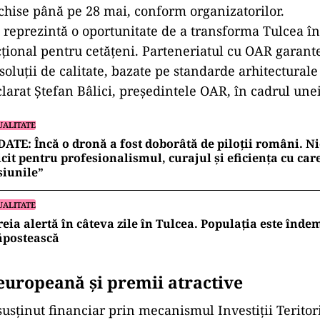
schise până pe 28 mai, conform organizatorilor.
 reprezintă o oportunitate de a transforma Tulcea î
cțional pentru cetățeni.
Parteneriatul cu OAR garant
soluții de calitate, bazate pe standarde arhitecturale
clarat Ștefan Bâlici, președintele OAR, în cadrul une
UALITATE
ATE: Încă o dronă a fost doborâtă de piloții români. Ni
icit pentru profesionalismul, curajul și eficiența cu car
siunile”
UALITATE
reia alertă în câteva zile în Tulcea. Populația este înde
ăpostească
europeană și premii atractive
susținut financiar prin mecanismul Investiții Teritor