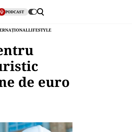
PODCAST
TERNAȚIONAL
LIFESTYLE
entru
ristic
ane de euro