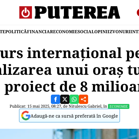
TE
POLITICĂ
FINANCIAR
ECONOMIE
SOCIAL
OPINII
ZVONURI
IN
urs internațional p
alizarea unui oraș tu
proiect de 8 milio
Publicat: 15 mai 2025, 08:27, de
Nitulescu Gabriel
, în
ECONOMIE
Adaugă-ne ca sursă preferată în Google