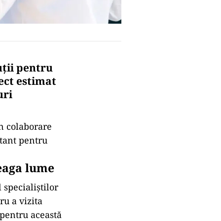
uții pentru
ect estimat
uri
în colaborare
tant pentru
reaga lume
specialiștilor
ru a vizita
 pentru această