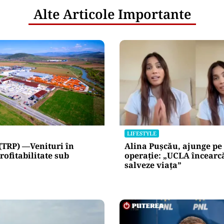
Alte Articole Importante
LIFESTYLE
(TRP) —Venituri în
Alina Pușcău, ajunge pe
rofitabilitate sub
operație: „UCLA încearc
salveze viața”