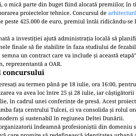
, o mică parte din buget fiind alocată premiilor, în t
borarea proiectelor tehnice. Concursul de
arhitectur
de peste 425.000 de euro, premiul întâi ridicându-se 
ată a investiției ajută administrația locală să planif
e finale să fie stabilite în faza studiului de fezabil
a semna un contract care va include și această etapă”
n, reprezentantă a OAR.
 concursului
nteresați au termen până pe 18 iulie, ora 16:00, pent
izarea va avea loc între 25 și 28 iulie, iar câștigătorii
ulie, în cadrul unei conferințe de presă.
Acest proiec
mba fața centrului Tulcei, ci va consolida și rolul o
odern și sustenabil în regiunea Deltei Dunării.
i organizatorii îndeamnă profesioniștii din domeniu s
tivă care promite să redefinească identitatea urbană 