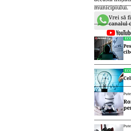
municipiului.
Vrei să f
canalul
EC
Pes
cib
EC
Cel
Pute
Ro
pe
Pute