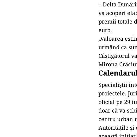
– Delta Dunării
va acoperi ela
premii totale 
euro.
„Valoarea estim
urmând ca sumel
Câștigătorul v
Mirona Crăciu
Calendarul
Specialiștii i
proiectele. Jur
oficial pe 29 i
doar că va schi
centru urban m
Autoritățile ș
această iniția