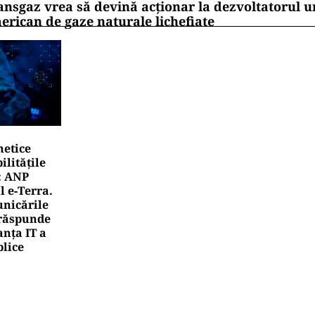
ansgaz vrea să devină acționar la dezvoltatorul u
erican de gaze naturale lichefiate
netice
litățile
: ANP
l e‑Terra.
nicările
e răspunde
nța IT a
blice