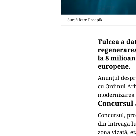
Sursă foto: Freepik
Tulcea a dat
regenerarea
la 8 milioa
europene.
Anunțul despre
cu Ordinul Arh
modernizarea 
Concursul a
Concursul, pro
din întreaga lu
zona vizată, e