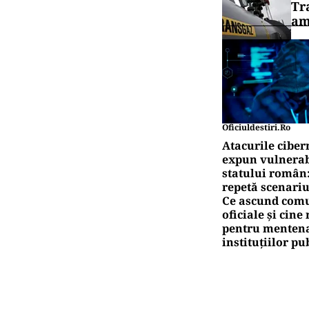
Tr
am
Oficiuldestiri.ro
Atacurile ciber
expun vulnerabi
statului român
repetă scenariu
Ce ascund comu
oficiale și cin
pentru mentena
instituțiilor pu