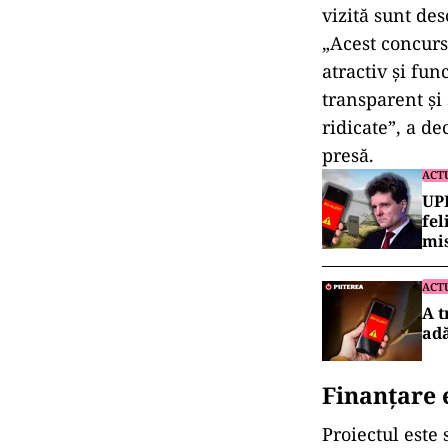
vizită sunt de
„Acest concurs
atractiv și fun
transparent și 
ridicate”, a de
presă.
ACT
UPD
fel
mi
ACT
A t
ad
Finanțare 
Proiectul este 