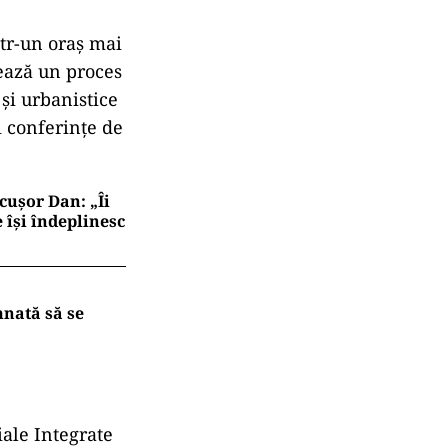
ntr-un oraș mai
ează un proces
 și urbanistice
i conferințe de
cușor Dan: „Îi
e își îndeplinesc
mnată să se
iale Integrate