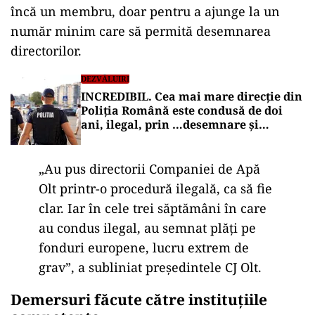
încă un membru, doar pentru a ajunge la un
număr minim care să permită desemnarea
directorilor.
DEZVĂLUIRI
INCREDIBIL. Cea mai mare direcție din
Poliția Română este condusă de doi
ani, ilegal, prin …desemnare și
împuternicire
„Au pus directorii Companiei de Apă
Olt printr-o procedură ilegală, ca să fie
clar. Iar în cele trei săptămâni în care
au condus ilegal, au semnat plăți pe
fonduri europene, lucru extrem de
grav”, a subliniat președintele CJ Olt.
Demersuri făcute către instituțiile