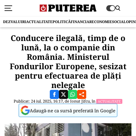
DEZVALUIRI
ACTUALITATE
POLITICĂ
FINANCIAR
ECONOMIE
SOCIAL
OPIN
Conducere ilegală, timp de o
lună, la o companie din
România. Ministerul
Fondurilor Europene, sesizat
pentru efectuarea de plăţi
nelegale
Publicat: 24 iul. 2025, 16:17, de
Ionut Jifcu
, în
ACTUALITATE
Adaugă-ne ca sursă preferată în Google