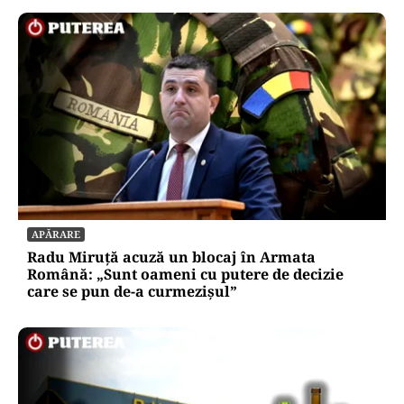
APĂRARE
Radu Miruță acuză un blocaj în Armata
Română: „Sunt oameni cu putere de decizie
care se pun de-a curmezișul”