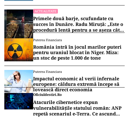
ACTUALITATE
Primele două barje, scufundate cu
succes în Dunăre. Radu Miruță: „Este o
procedură lentă pentru a se așeza cât
mai bine”
Puterea Financiara
România intră în jocul marilor puteri
pentru uraniul blocat în Niger. Miza:
un stoc de peste 1.000 de tone
Puterea Financiara
Impactul economic al verii infernale
europene: căldura extremă începe să
lovească direct economia
Oficiuldestiri.ro
Atacurile cibernetice expun
vulnerabilitățile statului român: ANP
repetă scenariul e‑Terra. Ce ascund
comunicările oficiale și cine răspunde
pentru mentenanța IT a instituțiilor