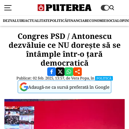
DEZVALUIRI
ACTUALITATE
POLITICĂ
FINANCIAR
ECONOMIE
SOCIAL
OPIN
Congres PSD / Antonescu
dezvăluie ce NU dorește să se
întâmple într-o țară
democratică
Publicat: 02 feb. 2025, 13:57, de
Vera Popa
, în
POLITICĂ
Adaugă-ne ca sursă preferată în Google