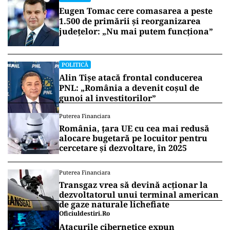
Eugen Tomac cere comasarea a peste
1.500 de primării și reorganizarea
județelor: „Nu mai putem funcționa”
POLITICĂ
Alin Tișe atacă frontal conducerea
PNL: „România a devenit coșul de
gunoi al investitorilor”
Puterea Financiara
România, țara UE cu cea mai redusă
alocare bugetară pe locuitor pentru
cercetare și dezvoltare, în 2025
Puterea Financiara
Transgaz vrea să devină acționar la
dezvoltatorul unui terminal american
de gaze naturale lichefiate
Oficiuldestiri.ro
Atacurile cibernetice expun