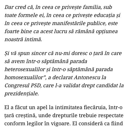
Dar cred că, în ceea ce priveşte familia, sub
toate formele ei, în ceea ce priveşte educaţia şi
în ceea ce priveşte manifestările publice, este
foarte bine ca acest lucru să rămână opţiunea
noastră intimă.
Și vă spun sincer că nu-mi doresc o ţară în care
să avem într-o săptămână parada
heterosexualilor şi într-o săptămână parada
homosexualilor”, a declarat Antonescu la
Congresul PSD, care l-a validat drept candidat la
prezidențiale.
El a făcut un apel la intimitatea fiecăruia, într-o
țară creștină, unde drepturile trebuie respectate
conform legilor în vigoare. El consideră ca fiind