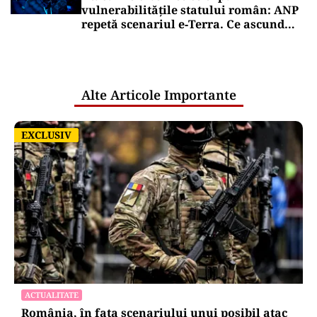
vulnerabilitățile statului român: ANP
repetă scenariul e‑Terra. Ce ascund
comunicările oficiale și cine răspunde
pentru mentenanța IT a instituțiilor
publice
Alte Articole Importante
EXCLUSIV
EXCLUSIV
ACTUALITATE
România, în fața scenariului unui posibil atac