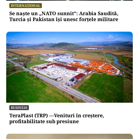
INTERNAȚIONAL
Se naște un „NATO sunnit”: Arabia Saudită,
Turcia și Pakistan își unesc forțele militare
BUSINESS
TeraPlast (TRP) —Venituri în creștere,
profitabilitate sub presiune