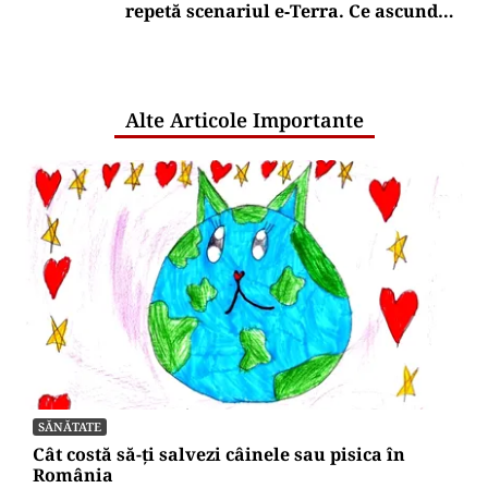
repetă scenariul e‑Terra. Ce ascund
comunicările oficiale și cine răspunde
pentru mentenanța IT a instituțiilor
publice
Alte Articole Importante
SĂNĂTATE
Cât costă să-ți salvezi câinele sau pisica în
România