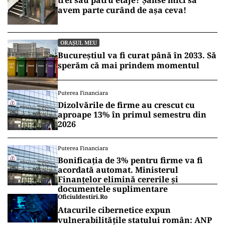
trei sau patru etaje? Șanse mici să
avem parte curând de așa ceva!
ORAȘUL MEU
Bucureștiul va fi curat până în 2033. Să
sperăm că mai prindem momentul
Puterea Financiara
Dizolvările de firme au crescut cu
aproape 13% în primul semestru din
2026
Puterea Financiara
Bonificația de 3% pentru firme va fi
acordată automat. Ministerul
Finanțelor elimină cererile și
documentele suplimentare
Oficiuldestiri.ro
Atacurile cibernetice expun
vulnerabilitățile statului român: ANP