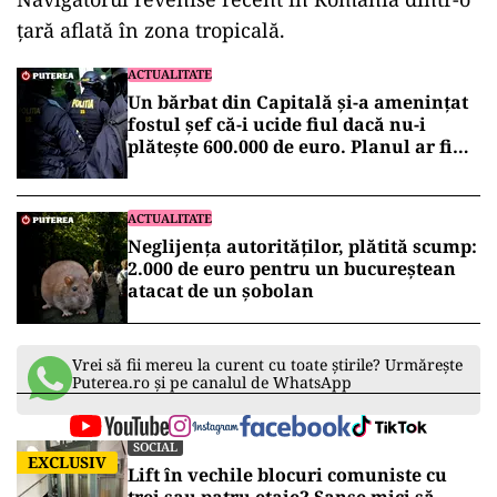
ţară aflată în zona tropicală.
ACTUALITATE
Un bărbat din Capitală și-a amenințat
fostul șef că-i ucide fiul dacă nu-i
plătește 600.000 de euro. Planul ar fi
fost pregătit de doi ani
ACTUALITATE
Neglijența autorităților, plătită scump:
2.000 de euro pentru un bucureștean
atacat de un șobolan
Vrei să fii mereu la curent cu toate știrile? Urmărește
Puterea.ro și pe canalul de WhatsApp
SOCIAL
EXCLUSIV
Lift în vechile blocuri comuniste cu