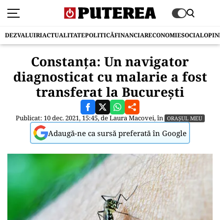
DEZVALUIRI
ACTUALITATE
POLITICĂ
FINANCIAR
ECONOMIE
SOCIAL
OPIN
Constanța: Un navigator
diagnosticat cu malarie a fost
transferat la București
Publicat: 10 dec. 2021, 15:45, de
Laura Macovei
, în
ORAȘUL MEU
Adaugă-ne ca sursă preferată în Google