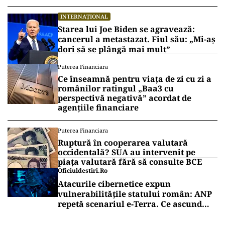
INTERNAȚIONAL
Starea lui Joe Biden se agravează:
cancerul a metastazat. Fiul său: „Mi-aș
dori să se plângă mai mult”
Puterea Financiara
Ce înseamnă pentru viața de zi cu zi a
românilor ratingul „Baa3 cu
perspectivă negativă” acordat de
agențiile financiare
Puterea Financiara
Ruptură în cooperarea valutară
occidentală? SUA au intervenit pe
piața valutară fără să consulte BCE
Oficiuldestiri.ro
Atacurile cibernetice expun
vulnerabilitățile statului român: ANP
repetă scenariul e‑Terra. Ce ascund
comunicările oficiale și cine răspunde
pentru mentenanța IT a instituțiilor