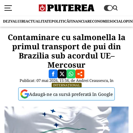
DEZVALUIRI
ACTUALITATE
POLITICĂ
FINANCIAR
ECONOMIE
SOCIAL
OPIN
Contaminare cu salmonella la
primul transport de pui din
Brazilia sub acordul UE–
Mercosur
Publicat: 07 mai 2026, 15:56, de
Andrei Ceausescu
, în
INTERNAȚIONAL
Adaugă-ne ca sursă preferată în Google