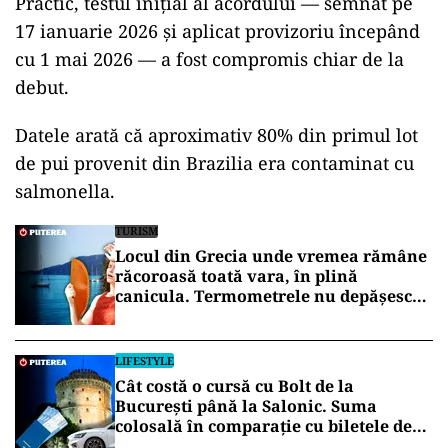
Practic, testul inițial al acordului — semnat pe
17 ianuarie 2026 și aplicat provizoriu începând
cu 1 mai 2026 — a fost compromis chiar de la
debut.
Datele arată că aproximativ 80% din primul lot
de pui provenit din Brazilia era contaminat cu
salmonella.
TURISM
Locul din Grecia unde vremea rămâne
răcoroasă toată vara, în plină
canicula. Termometrele nu depășesc
30°C
LIFESTYLE
Cât costă o cursă cu Bolt de la
București până la Salonic. Suma
colosală în comparație cu biletele de
avion