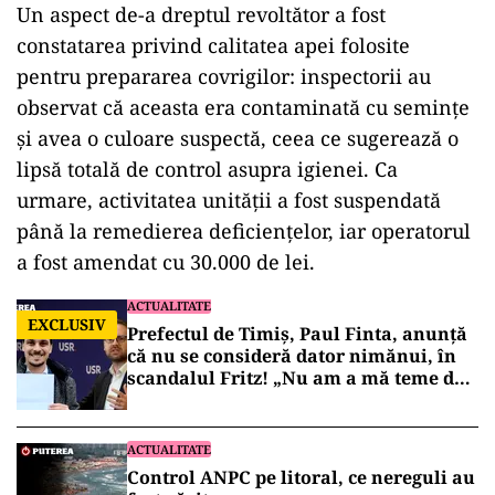
Un aspect de-a dreptul revoltător a fost
constatarea privind calitatea apei folosite
pentru prepararea covrigilor: inspectorii au
observat că aceasta era contaminată cu semințe
și avea o culoare suspectă, ceea ce sugerează o
lipsă totală de control asupra igienei. Ca
urmare, activitatea unității a fost suspendată
până la remedierea deficiențelor, iar operatorul
a fost amendat cu 30.000 de lei.
ACTUALITATE
EXCLUSIV
Prefectul de Timiș, Paul Finta, anunță
că nu se consideră dator nimănui, în
scandalul Fritz! „Nu am a mă teme de
nimic!”
ACTUALITATE
Control ANPC pe litoral, ce nereguli au