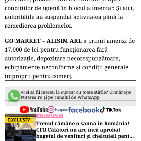
condițiilor de igienă în blocul alimentar. Și aici,
autoritățile au suspendat activitatea până la
remedierea problemelor.
GO MARKET – ALISIM ARL
a primit amenzi de
17.000 de lei pentru funcționarea fără
autorizație, depozitare necorespunzătoare,
echipamente neconforme și condiții generale
improprii pentru comerț.
Vrei să fii mereu la curent cu toate știrile? Urmărește
Puterea.ro și pe canalul de WhatsApp
ACTUALITATE
EXCLUSIV
Trenul rămâne o saună în România!
CFR Călători nu are încă aprobat
bugetul de venituri și cheltuieli pentru