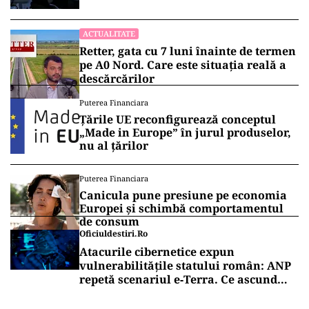
2026
ACTUALITATE
Retter, gata cu 7 luni înainte de termen
pe A0 Nord. Care este situația reală a
descărcărilor
Puterea Financiara
Țările UE reconfigurează conceptul
„Made in Europe” în jurul produselor,
nu al țărilor
Puterea Financiara
Canicula pune presiune pe economia
Europei și schimbă comportamentul
de consum
Oficiuldestiri.ro
Atacurile cibernetice expun
vulnerabilitățile statului român: ANP
repetă scenariul e‑Terra. Ce ascund
comunicările oficiale și cine răspunde
pentru mentenanța IT a instituțiilor