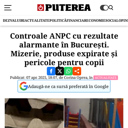
DEZVALUIRI
ACTUALITATE
POLITICĂ
FINANCIAR
ECONOMIE
SOCIAL
OPIN
Controale ANPC cu rezultate
alarmante în București.
Mizerie, produse expirate și
pericole pentru copii
Publicat: 07 apr. 2025, 18:07, de
Corina Oprea
, în
ACTUALITATE
Adaugă-ne ca sursă preferată în Google