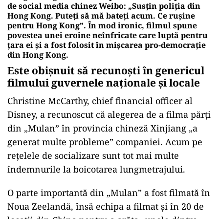
de social media chinez Weibo: „Susțin poliția din
Hong Kong. Puteți să mă bateți acum. Ce rușine
pentru Hong Kong”. În mod ironic, filmul spune
povestea unei eroine neînfricate care luptă pentru
țara ei și a fost folosit în mișcarea pro-democrație
din Hong Kong.
Este obişnuit să recunoşti în genericul
filmului guvernele naţionale şi locale
Christine McCarthy, chief financial officer al
Disney, a recunoscut că alegerea de a filma părţi
din „Mulan” în provincia chineză Xinjiang „a
generat multe probleme” companiei. Acum pe
reţelele de socializare sunt tot mai multe
îndemnurile la boicotarea lungmetrajului.
O parte importantă din „Mulan” a fost filmată în
Noua Zeelandă, însă echipa a filmat şi în 20 de