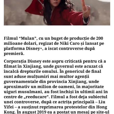
Filmul “Mulan”, cu un buget de producţie de 200
milioane dolari, regizat de Niki Caro și lansat pe
platforma Disney+, a iscat controverse după
premieră.
Corporaţia Disney este aspru criticată pentru că a
filmat în Xinjiang, unde guvernul este acuzat că
încalcă drepturile omului. În genericul de final
sunt aduse mulţumiri mai multor agenţii
guvernamentale din provincia Xinjiang, unde
aproximativ un milion de oameni, în majoritate
uiguri musulmani, au fost închişi în ultimii ani în
centre de „reeducare”. Filmul a fost deja subiectul
unei controverse, după ce actriţa principală – Liu
Yifei – a susţinut reprimarea protestelor din Hong
Kong. În august 2019 ea a postat un mesaj pe site-ul