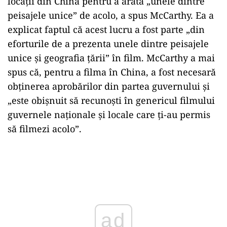
locaţii din China pentru a arăta „unele dintre
peisajele unice” de acolo, a spus McCarthy. Ea a
explicat faptul că acest lucru a fost parte „din
eforturile de a prezenta unele dintre peisajele
unice şi geografia ţării” în film. McCarthy a mai
spus că, pentru a filma în China, a fost necesară
obţinerea aprobărilor din partea guvernului şi
„este obişnuit să recunoşti în genericul filmului
guvernele naţionale şi locale care ţi-au permis
să filmezi acolo”.
Play