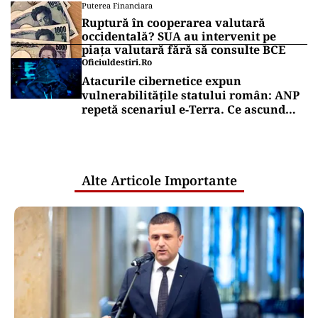
Puterea Financiara
Ruptură în cooperarea valutară
occidentală? SUA au intervenit pe
piața valutară fără să consulte BCE
Oficiuldestiri.ro
Atacurile cibernetice expun
vulnerabilitățile statului român: ANP
repetă scenariul e‑Terra. Ce ascund
comunicările oficiale și cine răspunde
pentru mentenanța IT a instituțiilor
publice
Alte Articole Importante