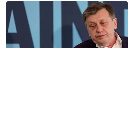
POLITICĂ
Pe cine vede premier Crin Antonescu în locul
lui Ilie Bolojan. Numele pe care l-ar desemna,
dacă ar fi președinte
TOS
Politica Cookies
Protecția Datelor Personale
Despre Noi
Publicitate
Echipa