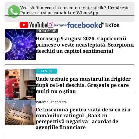
Vrei să fii mereu la curent cu toate știrile? Urmărește
Puterea.ro și pe canalul de WhatsApp
HOROSCOP
Horoscop 9 august 2026. Capricornii
primesc o veste neașteptată, Scorpionii
deschid un capitol sentimental
LIFESTYLE
Unde trebuie pus muștarul în frigider
după ce l-ai deschis. Greșeala pe care
mulți nu o știau
Puterea Financiara
Ce înseamnă pentru viața de zi cu zi a
românilor ratingul „Baa3 cu
perspectivă negativă” acordat de
agențiile financiare