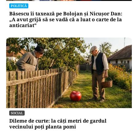
POLITICĂ
Băsescu îi taxează pe Bolojan și Nicușor Dan:
„A avut grijă să se vadă că a luat o carte de la
anticariat”
SOCIAL
Dileme de curte: la câți metri de gardul
vecinului poți planta pomi