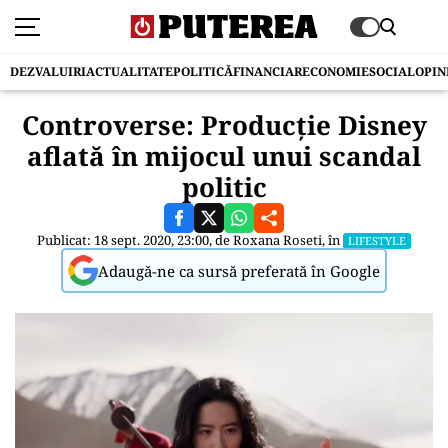
DEZVALUIRI
ACTUALITATE
POLITICĂ
FINANCIAR
ECONOMIE
SOCIAL
OPIN
Controverse: Producție Disney
aflată în mijocul unui scandal
politic
Publicat: 18 sept. 2020, 23:00, de
Roxana Roseti
, în
LIFESTYLE
Adaugă-ne ca sursă preferată în Google