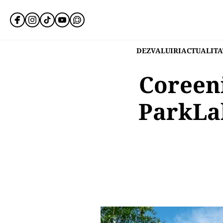
DEZVALUIRI
ACTUALITA
Coreeni
ParkLak