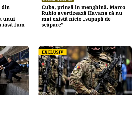
 din
Cuba, prinsă în menghină. Marco
Rubio avertizează Havana că nu
a unui
mai există nicio „supapă de
ă iasă fum
scăpare”
EXCLUSIV
EXCLUSIV
ACTUALITATE
upra
România, în fața scenariului unui
trecut
posibil atac rusesc! Orice e posibil,
mă
dar Țările Baltice și Polonia par în
prima linie!