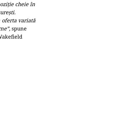
ziție cheie în
urești.
 oferta variată
ne”,
spune
Wakefield