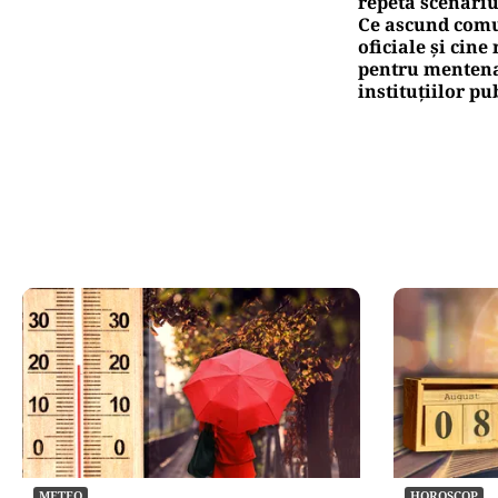
repetă scenariu
Ce ascund comu
oficiale și cin
pentru mentena
instituțiilor pu
METEO
HOROSCOP