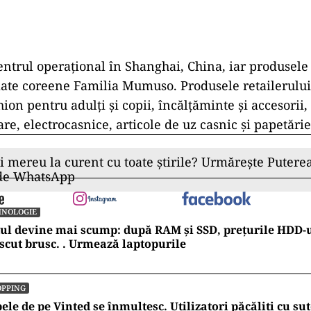
trul operaţional în Shanghai, China, iar produsele 
te coreene Familia Mumuso. Produsele retailerului 
hion pentru adulți și copii, încălțăminte și accesorii,
e, electrocasnice, articole de uz casnic și papetărie
ii mereu la curent cu toate știrile? Urmărește Puterea
 de WhatsApp
HNOLOGIE
ul devine mai scump: după RAM și SSD, prețurile HDD-u
scut brusc. . Urmează laptopurile
OPPING
ele de pe Vinted se înmulțesc. Utilizatori păcăliți cu sut