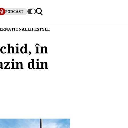
PODCAST
TERNAȚIONAL
LIFESTYLE
chid, în
azin din