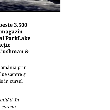
peste 3.500
a magazin
al ParkLake
acţie
ă Cushman &
 România prin
lue Centre şi
s în cursul
ităţi, în
l corean