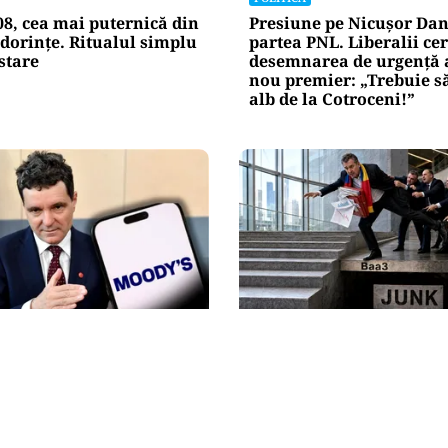
08, cea mai puternică din
Presiune pe Nicușor Dan
dorințe. Ritualul simplu
partea PNL. Liberalii cer
stare
desemnarea de urgență 
nou premier: „Trebuie s
alb de la Cotroceni!”
ECONOMIE
an, după decizia
Moody’s ne-a lăsat deas
e câștigă românii din
„junk”-ului. România a 
enției de rating:
examenul cu nota mini
iva rămâne rezervată”