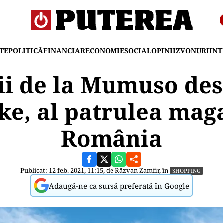
TE
POLITICĂ
FINANCIAR
ECONOMIE
SOCIAL
OPINII
ZVONURI
IN
i de la Mumuso des
e, al patrulea mag
România
Publicat: 12 feb. 2021, 11:15, de
Răzvan Zamfir
, în
SHOPPING
Adaugă-ne ca sursă preferată în Google