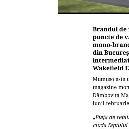
Brandul de 
puncte de v
mono-brand 
din Bucureşt
intermedia
Wakefield E
Mumuso este un
magazine mono-
Dâmbovița Mall
lunii februarie
„Piața de reta
ciuda faptului 