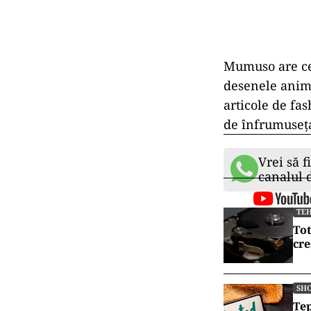
Mumuso are cen
desenele anima
articole de fas
de înfrumusețar
Vrei să f
canalul
TE
Tot
cre
SH
Țep