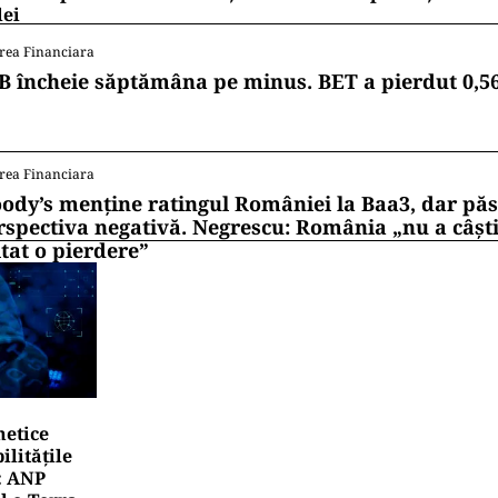
lei
rea Financiara
B încheie săptămâna pe minus. BET a pierdut 0,5
rea Financiara
ody’s menține ratingul României la Baa3, dar pă
rspectiva negativă. Negrescu: România „nu a câști
itat o pierdere”
netice
litățile
: ANP