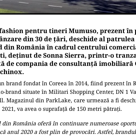
fashion pentru tineri Mumuso, prezent în 
ânzare din 30 de ţări, deschide al patrule
din România în cadrul centrului comerci
i, deținut de Sonna Sierra, printr-o tranz
tă de compania de consultanţă imobiliar
chinox.
 brand fondat în Coreea în 2014, fiind prezent în
brand situate în Militari Shopping Center, DN 1 Va
. Magazinul din ParkLake, care urmează a fi deschi
 2021, va avea o suprafaţă de 150 metri pătraţi.
il din România oferă în continuare numeroase oportun
că anul 2020 a fost plin de provocări. Astfel, brandu