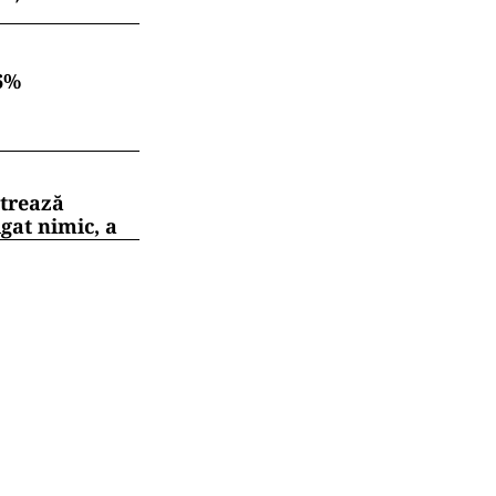
6%
strează
gat nimic, a