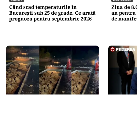
Când scad temperaturile în
Ziua de 8.
București sub 25 de grade. Ce arată
an pentru 
prognoza pentru septembrie 2026
de manife
ACTUALITATE
POLITICĂ
Primele două barje, scufundate cu
Nicușor D
succes în Dunăre. Radu Miruță:
Moody’s. C
„Este o procedură lentă pentru a se
decizia ag
așeza cât mai bine”
„Perspect