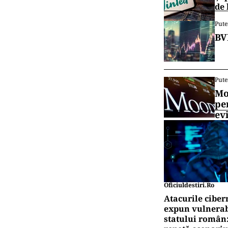
de 
Pute
BV
Pute
Mo
pe
ev
Oficiuldestiri.ro
Atacurile ciber
expun vulnerabi
statului român