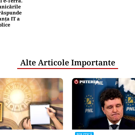
l e‑Terra.
nicările
e răspunde
nța IT a
blice
Alte Articole Importante
POLITICĂ