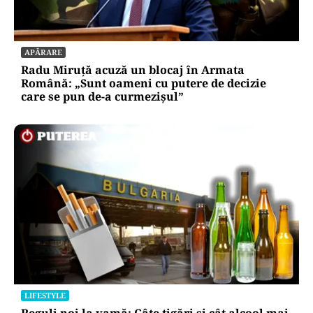
APĂRARE
Radu Miruță acuză un blocaj în Armata
Română: „Sunt oameni cu putere de decizie
care se pun de-a curmezișul”
LIFESTYLE
Reguli noi la vamă: Câte țigări și cât alcool mai