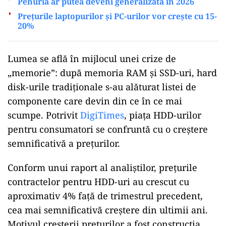
Penuria ar putea deveni generalizată în 2026
Prețurile laptopurilor și PC-urilor vor crește cu 15-
20%
Lumea
se află în mijlocul unei crize de
„memorie”:
după memoria RAM și SSD-uri, hard
disk-urile tradiționale s-au alăturat listei de
componente care devin din ce în ce mai
scumpe. Potrivit
DigiTimes
, piața HDD-urilor
pentru consumatori se confruntă cu o creștere
semnificativă a prețurilor.
Conform unui raport al analiștilor, prețurile
contractelor pentru HDD-uri au crescut cu
aproximativ 4% față de trimestrul precedent,
cea mai semnificativă creștere din ultimii ani.
Motivul creșterii prețurilor a fost construcția