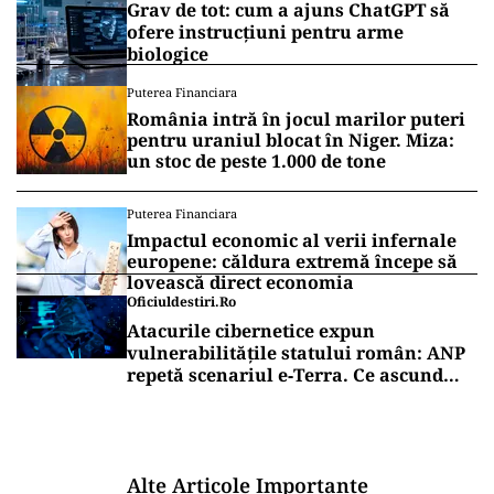
Grav de tot: cum a ajuns ChatGPT să
ofere instrucțiuni pentru arme
biologice
Puterea Financiara
România intră în jocul marilor puteri
pentru uraniul blocat în Niger. Miza:
un stoc de peste 1.000 de tone
Puterea Financiara
Impactul economic al verii infernale
europene: căldura extremă începe să
lovească direct economia
Oficiuldestiri.ro
Atacurile cibernetice expun
vulnerabilitățile statului român: ANP
repetă scenariul e‑Terra. Ce ascund
comunicările oficiale și cine răspunde
pentru mentenanța IT a instituțiilor
publice
Alte Articole Importante