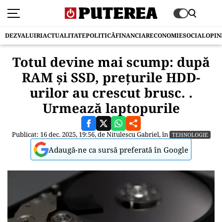
DEZVALUIRI
ACTUALITATE
POLITICĂ
FINANCIAR
ECONOMIE
SOCIAL
OPIN
Totul devine mai scump: după
RAM și SSD, prețurile HDD-
urilor au crescut brusc. .
Urmează laptopurile
Publicat: 16 dec. 2025, 19:56, de
Nitulescu Gabriel
, în
TEHNOLOGIE
Adaugă-ne ca sursă preferată în Google