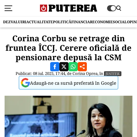
DEZVALUIRI
ACTUALITATE
POLITICĂ
FINANCIAR
ECONOMIE
SOCIAL
OPIN
Corina Corbu se retrage din
fruntea ÎCCJ. Cerere oficială de
pensionare depusă la CSM
Publicat: 08 iul. 2025, 17:44, de
Corina Oprea
, în
JUSTITIE
Adaugă-ne ca sursă preferată în Google