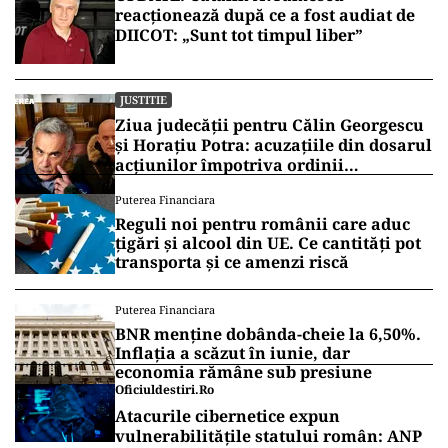
reacționează după ce a fost audiat de
DIICOT: „Sunt tot timpul liber”
JUSTITIE
Ziua judecății pentru Călin Georgescu
și Horațiu Potra: acuzațiile din dosarul
acțiunilor împotriva ordinii
constituționale, pe masa judecătorilor
Puterea Financiara
de la Înalta Curte
Reguli noi pentru românii care aduc
țigări și alcool din UE. Ce cantități pot
transporta și ce amenzi riscă
Puterea Financiara
BNR menține dobânda-cheie la 6,50%.
Inflația a scăzut în iunie, dar
economia rămâne sub presiune
Oficiuldestiri.ro
Atacurile cibernetice expun
vulnerabilitățile statului român: ANP