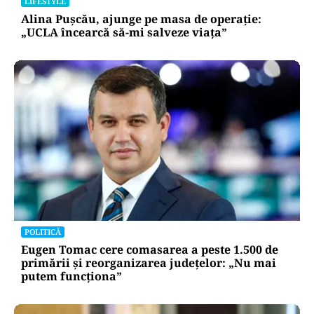
LIFESTYLE
Alina Pușcău, ajunge pe masa de operație:
„UCLA încearcă să-mi salveze viața”
POLITICĂ
Eugen Tomac cere comasarea a peste 1.500 de
primării și reorganizarea județelor: „Nu mai
putem funcționa”