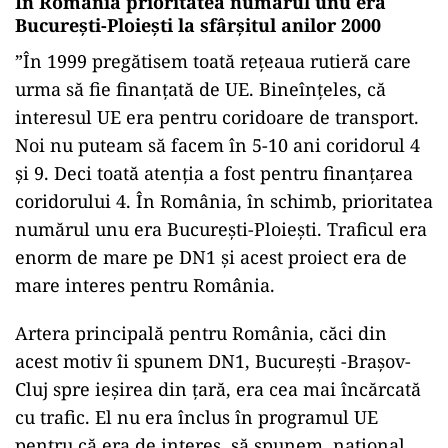
În România prioritatea numărul unu era
București-Ploiești la sfârșitul anilor 2000
”În 1999 pregătisem toată rețeaua rutieră care
urma să fie finanțată de UE. Bineînțeles, că
interesul UE era pentru coridoare de transport.
Noi nu puteam să facem în 5-10 ani coridorul 4
și 9. Deci toată atenția a fost pentru finanțarea
coridorului 4. În România, în schimb, prioritatea
numărul unu era București-Ploiești. Traficul era
enorm de mare pe DN1 și acest proiect era de
mare interes pentru România.
Artera principală pentru România, căci din
acest motiv îi spunem DN1, București -Brașov-
Cluj spre ieșirea din țară, era cea mai încărcată
cu trafic. El nu era înclus în programul UE
pentru că era de interes, să spunem, național.