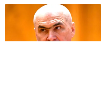
POLITICĂ
Un lider USR îl critică dur pe Ilie Bolojan: Un
liberal nu crește taxele
TOS
Politica Cookies
Protecția Datelor Personale
Despre Noi
Publicitate
Echipa
© 2026, toate drepturile rezervate puterea.ro