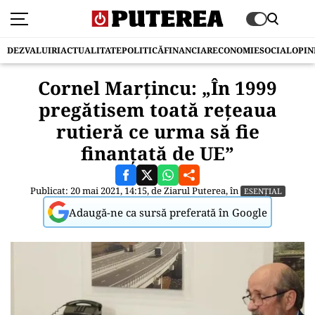
DEZVALUIRI
ACTUALITATE
POLITICĂ
FINANCIAR
ECONOMIE
SOCIAL
OPIN
Cornel Marțincu: „În 1999
pregătisem toată rețeaua
rutieră ce urma să fie
finanțată de UE”
Publicat: 20 mai 2021, 14:15, de
Ziarul Puterea
, în
ESENȚIAL
Adaugă-ne ca sursă preferată în Google