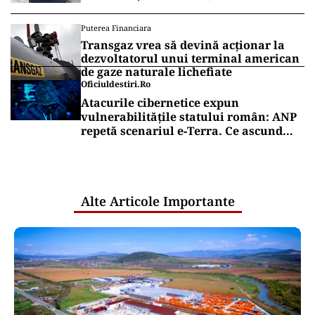
Puterea Financiara
Transgaz vrea să devină acționar la
dezvoltatorul unui terminal american
de gaze naturale lichefiate
Oficiuldestiri.ro
Atacurile cibernetice expun
vulnerabilitățile statului român: ANP
repetă scenariul e‑Terra. Ce ascund
comunicările oficiale și cine răspunde
pentru mentenanța IT a instituțiilor
publice
Alte Articole Importante