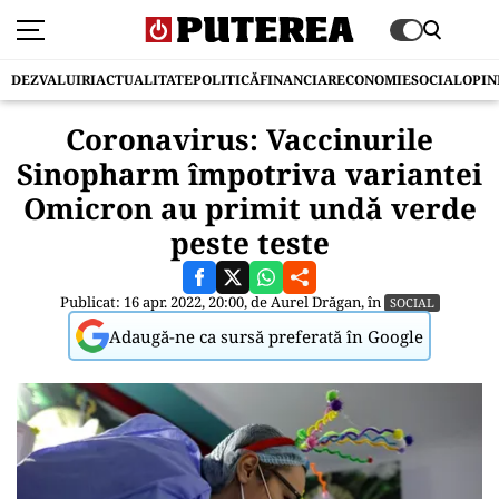
DEZVALUIRI
ACTUALITATE
POLITICĂ
FINANCIAR
ECONOMIE
SOCIAL
OPIN
Coronavirus: Vaccinurile
Sinopharm împotriva variantei
Omicron au primit undă verde
peste teste
Publicat: 16 apr. 2022, 20:00, de
Aurel Drăgan
, în
SOCIAL
Adaugă-ne ca sursă preferată în Google