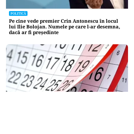
POLITICĂ
Pe cine vede premier Crin Antonescu în locul
lui Ilie Bolojan. Numele pe care l-ar desemna,
dacă ar fi președinte
SOCIAL
Zile libere rămase în 2026. Când se mai poate
face punte până la finalul anului