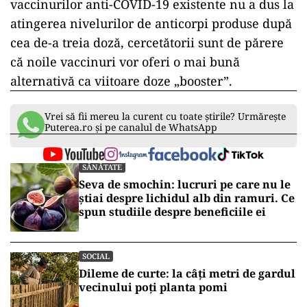
vaccinurilor anti-COVID-19 existente nu a dus la
atingerea nivelurilor de anticorpi produse după
cea de-a treia doză, cercetătorii sunt de părere
că noile vaccinuri vor oferi o mai bună
alternativă ca viitoare doze „booster”.
Vrei să fii mereu la curent cu toate știrile? Urmărește
Puterea.ro și pe canalul de WhatsApp
SĂNĂTATE
Seva de smochin: lucruri pe care nu le
știai despre lichidul alb din ramuri. Ce
spun studiile despre beneficiile ei
SOCIAL
Dileme de curte: la câți metri de gardul
vecinului poți planta pomi