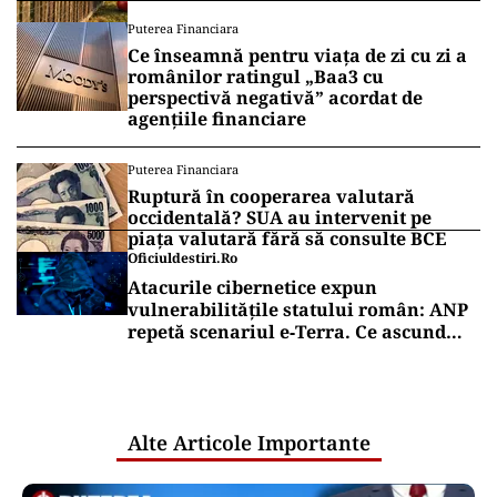
Puterea Financiara
Ce înseamnă pentru viața de zi cu zi a
românilor ratingul „Baa3 cu
perspectivă negativă” acordat de
agențiile financiare
Puterea Financiara
Ruptură în cooperarea valutară
occidentală? SUA au intervenit pe
piața valutară fără să consulte BCE
Oficiuldestiri.ro
Atacurile cibernetice expun
vulnerabilitățile statului român: ANP
repetă scenariul e‑Terra. Ce ascund
comunicările oficiale și cine răspunde
pentru mentenanța IT a instituțiilor
publice
Alte Articole Importante