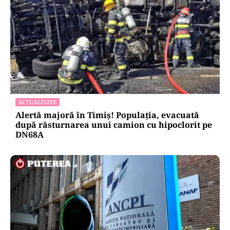
ACTUALITATE
Alertă majoră în Timiș! Populația, evacuată
după răsturnarea unui camion cu hipoclorit pe
DN68A