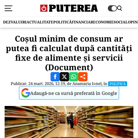
DEZVALUIRI
ACTUALITATE
POLITICĂ
FINANCIAR
ECONOMIE
SOCIAL
OPIN
Coșul minim de consum ar
putea fi calculat după cantități
fixe de alimente și servicii
(Document)
Publicat: 24 mart. 2026, 12:19, de
Anamaria Ionel
, în
POLITICĂ
Adaugă-ne ca sursă preferată în Google