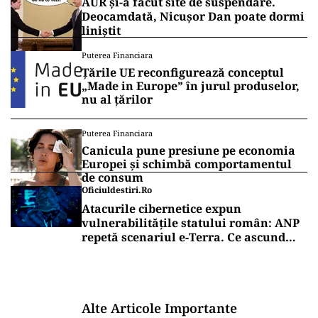
AUR și-a făcut site de suspendare.
Deocamdată, Nicușor Dan poate dormi
liniștit
Puterea Financiara
Țările UE reconfigurează conceptul
„Made in Europe” în jurul produselor,
nu al țărilor
Puterea Financiara
Canicula pune presiune pe economia
Europei și schimbă comportamentul
de consum
Oficiuldestiri.ro
Atacurile cibernetice expun
vulnerabilitățile statului român: ANP
repetă scenariul e‑Terra. Ce ascund
comunicările oficiale și cine răspunde
pentru mentenanța IT a instituțiilor
publice
Alte Articole Importante