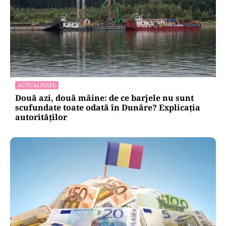
ACTUALITATE
Două azi, două mâine: de ce barjele nu sunt
scufundate toate odată în Dunăre? Explicația
autorităților