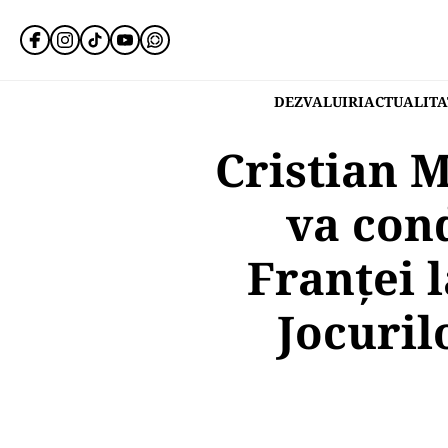
DEZVALUIRI
ACTUALITA
Cristian 
va con
Franței 
Jocuril