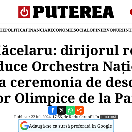
TE
POLITICĂ
FINANCIAR
ECONOMIE
SOCIAL
OPINII
ZVONURI
IN
Măcelaru: dirijorul 
duce Orchestra Nați
la ceremonia de des
or Olimpice de la Pa
Publicat: 22 iul. 2024, 17:55, de
Radu Caranfil
, în
CULTURĂ
Adaugă-ne ca sursă preferată în Google