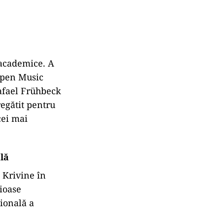
 academice. A
Aspen Music
afael Frühbeck
regătit pentru
cei mai
ală
 Krivine în
gioase
țională a