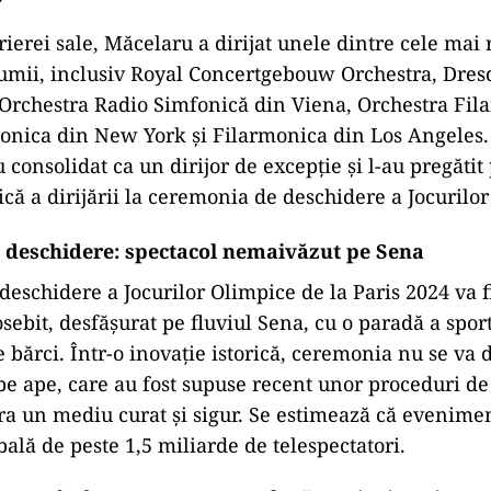
rierei sale, Măcelaru a dirijat unele dintre cele mai
lumii, inclusiv Royal Concertgebouw Orchestra, Dre
 Orchestra Radio Simfonică din Viena, Orchestra Fi
onica din New York și Filarmonica din Los Angeles.
 consolidat ca un dirijor de excepție și l-au pregătit
că a dirijării la ceremonia de deschidere a Jocurilo
deschidere: spectacol nemaivăzut pe Sena
eschidere a Jocurilor Olimpice de la Paris 2024 va f
ebit, desfășurat pe fluviul Sena, cu o paradă a sport
 bărci. Într-o inovație istorică, ceremonia nu se va 
 pe ape, care au fost supuse recent unor proceduri de
ra un mediu curat și sigur. Se estimează că evenimen
bală de peste 1,5 miliarde de telespectatori.