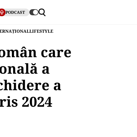
PODCAST
TERNAȚIONAL
LIFESTYLE
român care
onală a
chidere a
ris 2024