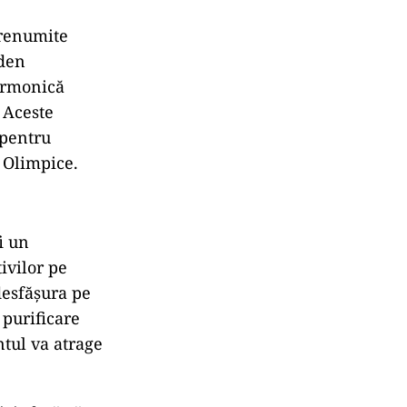
 renumite
sden
larmonică
 Aceste
 pentru
r Olimpice.
i un
ivilor pe
desfășura pe
 purificare
tul va atrage