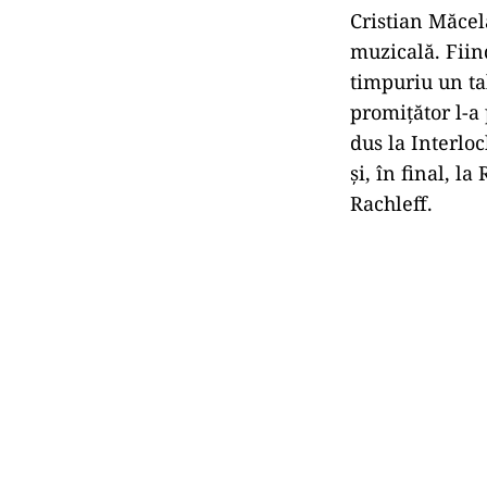
Cristian Măcel
muzicală. Fiin
timpuriu un ta
promițător l-a
dus la Interlo
și, în final, l
Rachleff.