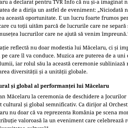
aru a declarat pentru TVR Info că nu și-a imaginat n
atea de a dirija un astfel de eveniment: „Niciodată 
vea această oportunitate. E un lucru foarte frumos pe
are cu toții uităm parcă de lucrurile care ne separă
usețea lucrurilor care ne ajută să venim împreună.
ație reflectă nu doar modestia lui Măcelaru, ci și im
pe care îl va conduce. Muzica are puterea de a uni
 lumii, iar rolul său la această ceremonie subliniază r
rea diversității și a unității globale.
ural și global al performanței lui Măcelaru
tian Măcelaru la ceremonia de deschidere a Jocurilor
cultural și global semnificativ. Ca dirijor al Orches
laru nu doar că va reprezenta România pe scena mon
tribuție valoroasă la un eveniment care celebrează r