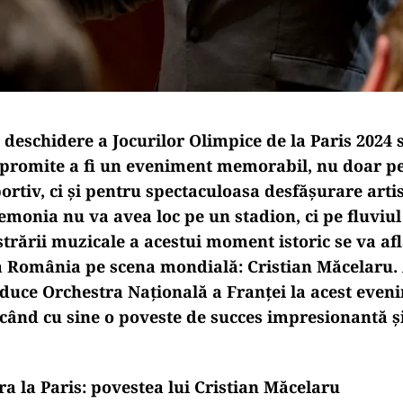
deschidere a Jocurilor Olimpice de la Paris 2024 
i promite a fi un eveniment memorabil, nu doar p
ortiv, ci și pentru spectaculoasa desfășurare artis
monia nu va avea loc pe un stadion, ci pe fluviul 
strării muzicale a acestui moment istoric se va a
 România pe scena mondială: Cristian Măcelaru. A
uce Orchestra Națională a Franței la acest even
când cu sine o poveste de succes impresionantă și
a la Paris: povestea lui Cristian Măcelaru