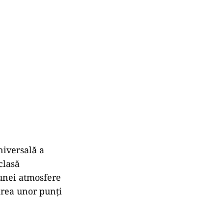
niversală a
clasă
 unei atmosfere
uirea unor punți