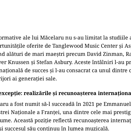
ormative ale lui Măcelaru nu s-au limitat la studiile
ortunitățile oferite de Tanglewood Music Center și 
ând alături de mari maeștri precum David Zinman, R
ver Knussen și Stefan Asbury. Aceste întâlniri l-au p
națională de succes și l-au consacrat ca unul dintre 
ijori ai generației sale.
excepție: realizările și recunoașterea internațion
aru a fost numit să-l succeadă în 2021 pe Emmanuel
trei Naționale a Franței, una dintre cele mai presti
lume. Această poziție reflectă recunoașterea interna
 și succesul său continuu în lumea muzicală.