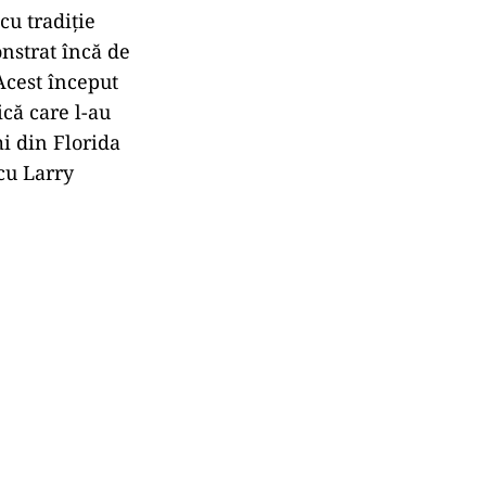
 cu tradiție
nstrat încă de
Acest început
ică care l-au
i din Florida
 cu Larry