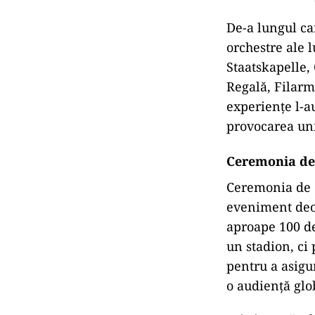
De-a lungul ca
orchestre ale 
Staatskapelle,
Regală, Filarm
experiențe l-au
provocarea uni
Ceremonia de 
Ceremonia de d
eveniment deos
aproape 100 de
un stadion, ci
pentru a asigu
o audiență glo