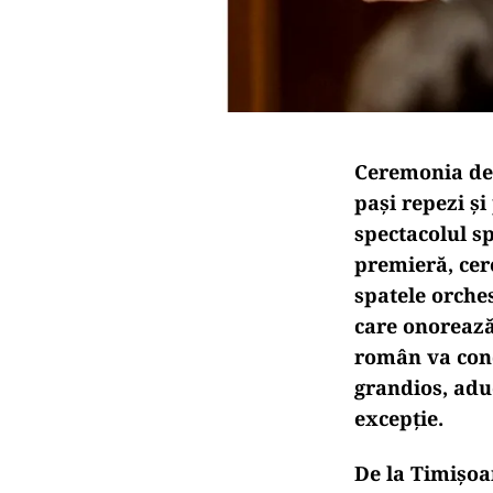
Ceremonia de 
pași repezi ș
spectacolul sp
premieră, cere
spatele orche
care onorează
român va cond
grandios, adu
excepție.
De la Timișoar