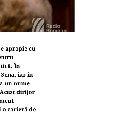
se apropie cu
entru
tică. În
Sena, iar în
fla un nume
cest dirijor
iment
 o carieră de