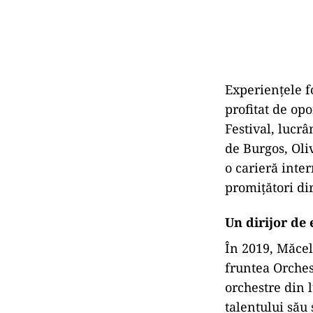
Experiențele f
profitat de op
Festival, lucr
de Burgos, Oli
o carieră inter
promițători dir
Un dirijor de 
În 2019, Măcel
fruntea Orches
orchestre din 
talentului său