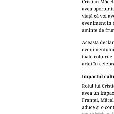
Cristian Măcel
avea oportunit
viață că voi a
eveniment în c
aminte de frum
Această declar
evenimentului 
toate colțurile
artei în celebra
Impactul cult
Rolul lui Cris
avea un impact 
Franței, Măce
aduce și o con