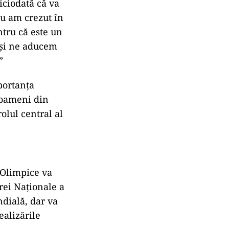
iciodată că va
nu am crezut în
ntru că este un
 și ne aducem
”
portanța
 oameni din
olul central al
 Olimpice va
trei Naționale a
dială, dar va
ealizările