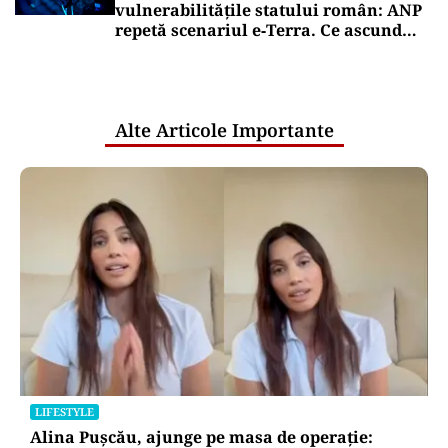
vulnerabilitățile statului român: ANP
repetă scenariul e‑Terra. Ce ascund
comunicările oficiale și cine răspunde
pentru mentenanța IT a instituțiilor
publice
Alte Articole Importante
LIFESTYLE
Alina Pușcău, ajunge pe masa de operație: