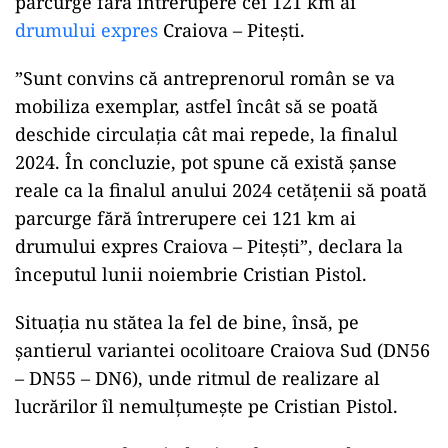
parcurge fără întrerupere cei 121 km ai
drumului expres
Craiova – Piteşti.
”Sunt convins că antreprenorul român se va
mobiliza exemplar, astfel încât să se poată
deschide circulaţia cât mai repede, la finalul
2024. În concluzie, pot spune că există şanse
reale ca la finalul anului 2024 cetăţenii să poată
parcurge fără întrerupere cei 121 km ai
drumului expres Craiova – Piteşti”, declara la
începutul lunii noiembrie Cristian Pistol.
Situația nu stătea la fel de bine, însă, pe
şantierul variantei ocolitoare Craiova Sud (DN56
– DN55 – DN6), unde ritmul de realizare al
lucrărilor îl nemulțumește pe Cristian Pistol.