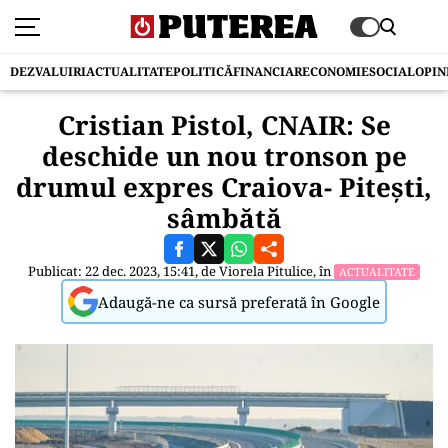
DEZVALUIRI
ACTUALITATE
POLITICĂ
FINANCIAR
ECONOMIE
SOCIAL
OPIN
Cristian Pistol, CNAIR: Se
deschide un nou tronson pe
drumul expres Craiova- Pitești,
sâmbătă
Publicat: 22 dec. 2023, 15:41, de
Viorela Pitulice
, în
ACTUALITATE
Adaugă-ne ca sursă preferată în Google