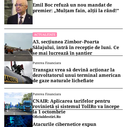
Emil Boc refuză un nou mandat de
premier: „Mulțam fain, alții la rând!”
ACTUALITATE
A3, secțiunea Zimbor–Poarta
Sălajului, intră în recepție de luni. Ce
se mai lucrează în șantier
Puterea Financiara
Transgaz vrea să devină acționar la
dezvoltatorul unui terminal american
de gaze naturale lichefiate
Puterea Financiara
CNAIR: Aplicarea tarifelor pentru
rovinietă și sistemul TollRo va începe
la 1 octombrie
Oficiuldestiri.ro
Atacurile cibernetice expun