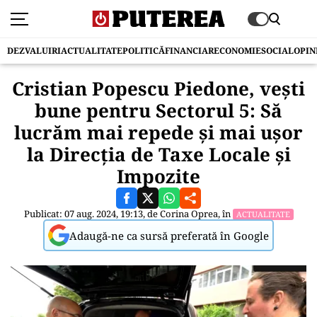
DEZVALUIRI
ACTUALITATE
POLITICĂ
FINANCIAR
ECONOMIE
SOCIAL
OPIN
Cristian Popescu Piedone, vești
bune pentru Sectorul 5: Să
lucrăm mai repede şi mai uşor
la Direcția de Taxe Locale şi
Impozite
Publicat: 07 aug. 2024, 19:13, de
Corina Oprea
, în
ACTUALITATE
Adaugă-ne ca sursă preferată în Google