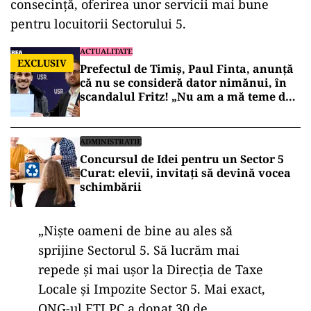
consecință, oferirea unor servicii mai bune
pentru locuitorii Sectorului 5.
ACTUALITATE
EXCLUSIV
Prefectul de Timiș, Paul Finta, anunță
că nu se consideră dator nimănui, în
scandalul Fritz! „Nu am a mă teme de
nimic!”
ADMINISTRATIE
Concursul de Idei pentru un Sector 5
Curat: elevii, invitați să devină vocea
schimbării
„Nişte oameni de bine au ales să
sprijine Sectorul 5. Să lucrăm mai
repede şi mai uşor la Direcția de Taxe
Locale şi Impozite Sector 5. Mai exact,
ONG-ul ETI PC a donat 30 de