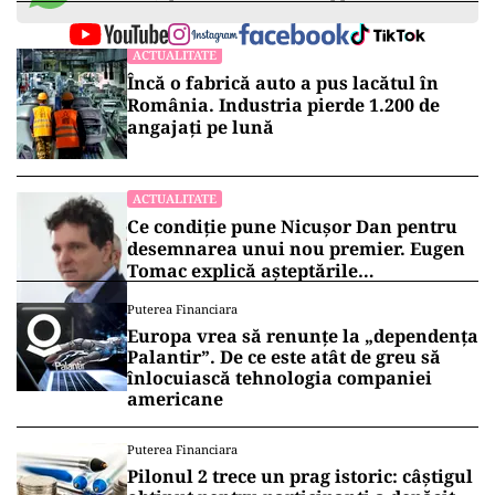
ACTUALITATE
Încă o fabrică auto a pus lacătul în
România. Industria pierde 1.200 de
angajați pe lună
ACTUALITATE
Ce condiție pune Nicușor Dan pentru
desemnarea unui nou premier. Eugen
Tomac explică așteptările
președintelui
Puterea Financiara
Europa vrea să renunțe la „dependența
Palantir”. De ce este atât de greu să
înlocuiască tehnologia companiei
americane
Puterea Financiara
Pilonul 2 trece un prag istoric: câștigul