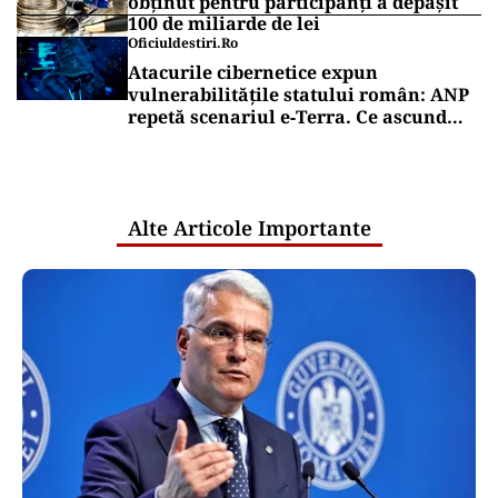
obținut pentru participanți a depășit
100 de miliarde de lei
Oficiuldestiri.ro
Atacurile cibernetice expun
vulnerabilitățile statului român: ANP
repetă scenariul e‑Terra. Ce ascund
comunicările oficiale și cine răspunde
pentru mentenanța IT a instituțiilor
publice
Alte Articole Importante