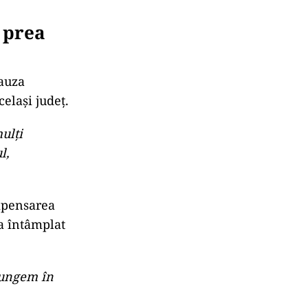
 prea
cauza
elași județ.
ulți
l,
ompensarea
-a întâmplat
ajungem în