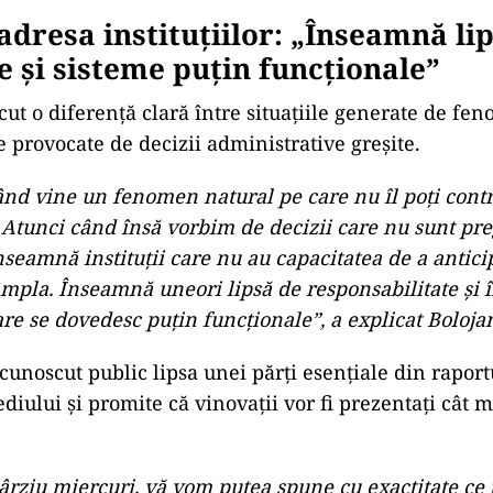
a adresa instituțiilor: „Înseamnă li
e și sisteme puțin funcționale”
cut o diferență clară între situațiile generate de fe
e provocate de decizii administrative greșite.
ând vine un fenomen natural pe care nu îl poți cont
. Atunci când însă vorbim de decizii care nu sunt pre
seamnă instituții care nu au capacitatea de a antici
âmpla. Înseamnă uneori lipsă de responsabilitate și
re se dovedesc puțin funcționale”, a explicat Boloja
cunoscut public lipsa unei părți esențiale din raport
diului și promite că vinovații vor fi prezentați cât 
ârziu miercuri, vă vom putea spune cu exactitate ce 