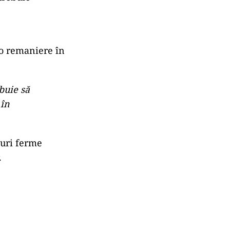
 o remaniere în
buie să
 în
suri ferme
.