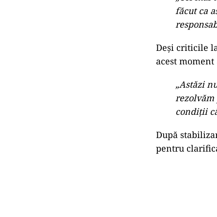
făcut ca a
responsabi
Deși criticile
acest moment a
„Astăzi nu
rezolvăm 
condiții c
După stabiliza
pentru clarific