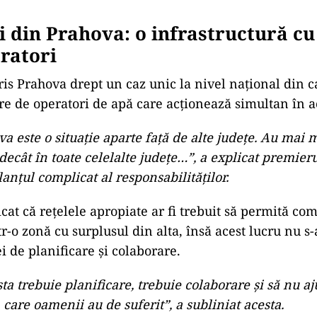
i din Prahova: o infrastructură cu
ratori
ris Prahova drept un caz unic la nivel național din 
 de operatori de apă care acționează simultan în ac
a este o situație aparte față de alte județe. Au mai m
decât în toate celelalte județe…”, a explicat premieru
lanțul complicat al responsabilităților.
icat că rețelele apropiate ar fi trebuit să permită c
tr-o zonă cu surplusul din alta, însă acest lucru nu s
i de planificare și colaborare.
ta trebuie planificare, trebuie colaborare și să nu 
n care oamenii au de suferit”, a subliniat acesta.