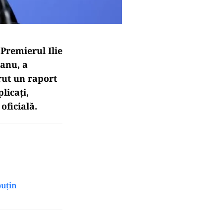
Premierul Ilie
ianu, a
erut un raport
licați,
oficială.
puțin