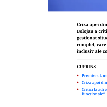
Criza apei di
Bolojan a cri
gestionat situ
complet, care 
inclusiv ale c
CUPRINS
Premierul, ne
Criza apei di
Critici la adr
funcționale”