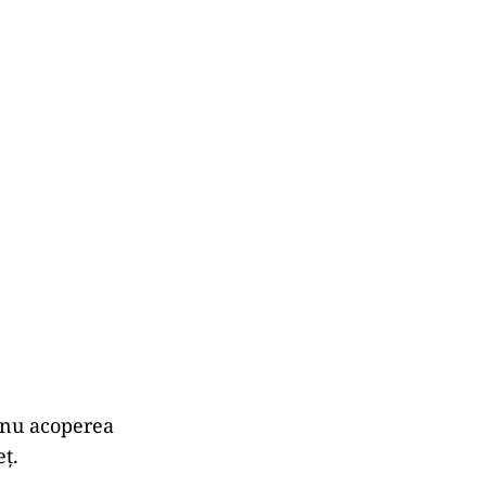
 nu acoperea
eț.