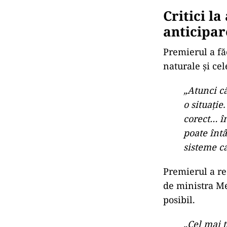
Critici l
anticipar
Premierul a fă
naturale și cel
„Atunci c
o situație
corect… în
poate înt
sisteme ca
Premierul a re
de ministra Me
posibil.
„Cel mai t