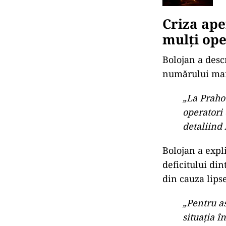
Criza ape
mulți ope
Bolojan a desc
numărului mare
„La Prahov
operatori 
detaliind 
Bolojan a expl
deficitului din
din cauza lipse
„Pentru as
situația î