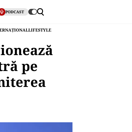
PODCAST
TERNAȚIONAL
LIFESTYLE
sionează
tră pe
miterea