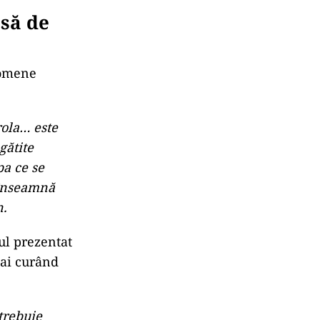
psă de
nomene
rola… este
gătite
pa ce se
 înseamnă
n.
ul prezentat
mai curând
trebuie