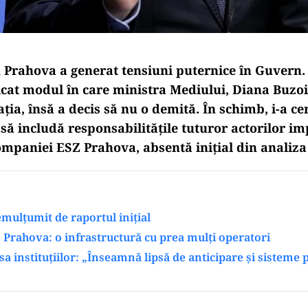
n Prahova a generat tensiuni puternice în Guvern. 
ticat modul în care ministra Mediului, Diana Buzo
ația, însă a decis să nu o demită. În schimb, i-a c
să includă responsabilitățile tuturor actorilor imp
ompaniei ESZ Prahova, absentă inițial din analiza 
mulțumit de raportul inițial
n Prahova: o infrastructură cu prea mulți operatori
esa instituțiilor: „Înseamnă lipsă de anticipare și sisteme 