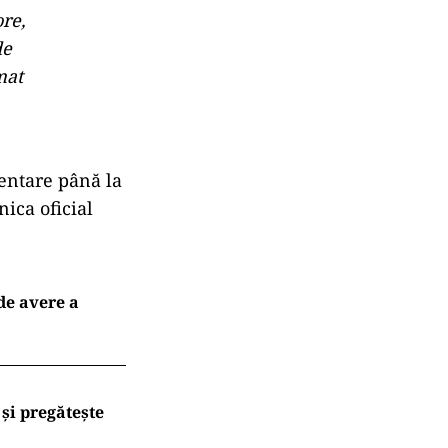
ore,
de
mat
mentare până la
ica oficial
 de avere a
și pregătește