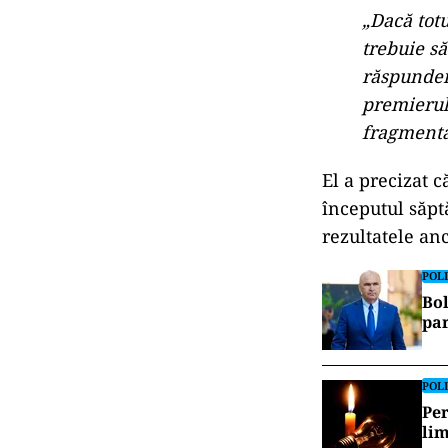
„Dacă totu
trebuie să
răspunder
premierul
fragmenta
El a precizat 
începutul săpt
rezultatele an
POLI
Bol
par
POLI
Per
lim