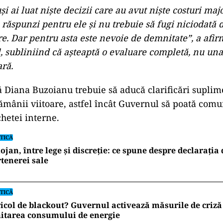
și ai luat niște decizii care au avut niște costuri maj
 răspunzi pentru ele și nu trebuie să fugi niciodată 
e. Dar pentru asta este nevoie de demnitate”, a afir
, subliniind că așteaptă o evaluare completă, nu una
ră.
că Diana Buzoianu trebuie să aducă clarificări supli
ămânii viitoare, astfel încât Guvernul să poată comun
chetei interne.
TICĂ
ojan, între lege și discreție: ce spune despre declarația
tenerei sale
TICĂ
icol de blackout? Guvernul activează măsurile de criză 
itarea consumului de energie