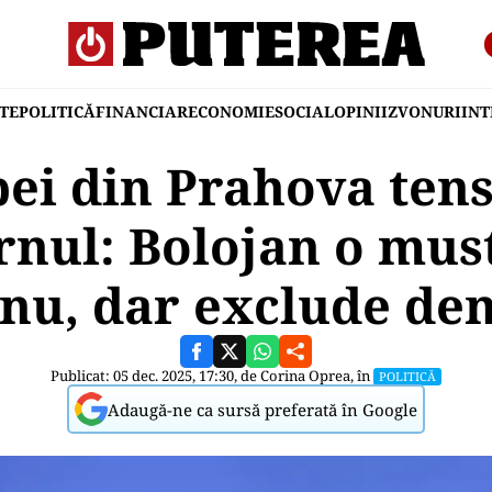
TE
POLITICĂ
FINANCIAR
ECONOMIE
SOCIAL
OPINII
ZVONURI
IN
pei din Prahova ten
nul: Bolojan o mus
nu, dar exclude de
Publicat: 05 dec. 2025, 17:30, de
Corina Oprea
, în
POLITICĂ
Adaugă-ne ca sursă preferată în Google