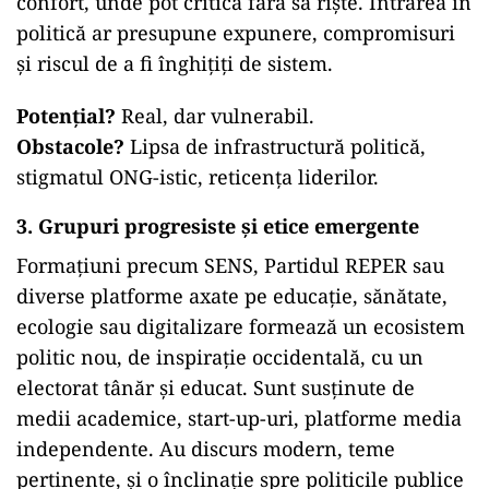
confort, unde pot critica fără să riște. Intrarea în
politică ar presupune expunere, compromisuri
și riscul de a fi înghițiți de sistem.
Potențial?
Real, dar vulnerabil.
Obstacole?
Lipsa de infrastructură politică,
stigmatul ONG-istic, reticența liderilor.
3. Grupuri progresiste și etice emergente
Formațiuni precum SENS, Partidul REPER sau
diverse platforme axate pe educație, sănătate,
ecologie sau digitalizare formează un ecosistem
politic nou, de inspirație occidentală, cu un
electorat tânăr și educat. Sunt susținute de
medii academice, start-up-uri, platforme media
independente. Au discurs modern, teme
pertinente, și o înclinație spre politicile publice