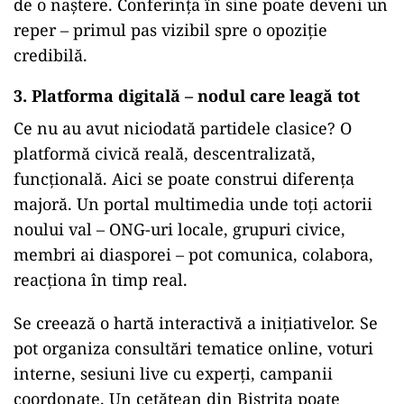
de o naștere. Conferința în sine poate deveni un
reper – primul pas vizibil spre o opoziție
credibilă.
3. Platforma digitală – nodul care leagă tot
Ce nu au avut niciodată partidele clasice? O
platformă civică reală, descentralizată,
funcțională. Aici se poate construi diferența
majoră. Un portal multimedia unde toți actorii
noului val – ONG-uri locale, grupuri civice,
membri ai diasporei – pot comunica, colabora,
reacționa în timp real.
Se creează o hartă interactivă a inițiativelor. Se
pot organiza consultări tematice online, voturi
interne, sesiuni live cu experți, campanii
coordonate. Un cetățean din Bistrița poate