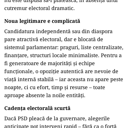
nu este dispusă să-l plătească, în absența unui
cutremur electoral dramatic.
Noua legitimare e complicată
Candidatura independentă sau din diaspora
pare atractivă electoral, dar e blocată de
sistemul parlamentar: praguri, liste centralizate,
finanțare, structuri locale minimaliste. Pentru a
fi generatoare de majorități și echipe
funcționale, o opoziție autentică are nevoie de
viață internă stabilă – iar aceasta nu apare peste
noapte, ci cu efort, timp și resurse – toate
aproape absente la noile entități.
Cadența electorală scurtă
Dacă PSD pleacă de la guvernare, alegerile
anticipate pot interveni rapid – fără ca o forță