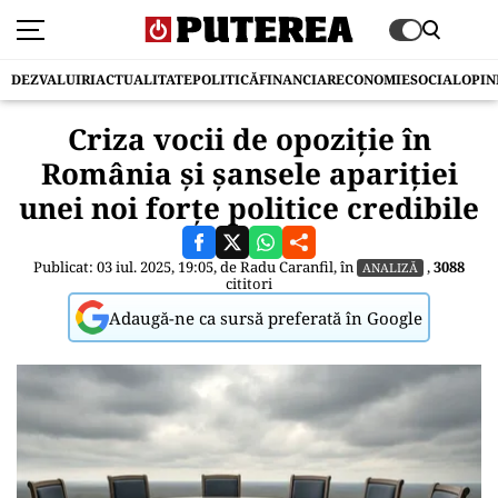
DEZVALUIRI
ACTUALITATE
POLITICĂ
FINANCIAR
ECONOMIE
SOCIAL
OPIN
Criza vocii de opoziție în
România și șansele apariției
unei noi forțe politice credibile
Publicat: 03 iul. 2025, 19:05, de
Radu Caranfil
, în
,
3088
ANALIZĂ
cititori
Adaugă-ne ca sursă preferată în Google