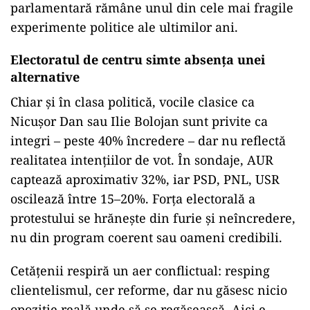
parlamentară rămâne unul din cele mai fragile
experimente politice ale ultimilor ani.
Electoratul de centru simte absența unei
alternative
Chiar și în clasa politică, vocile clasice ca
Nicușor Dan sau Ilie Bolojan sunt privite ca
integri – peste 40% încredere – dar nu reflectă
realitatea intențiilor de vot. În sondaje, AUR
captează aproximativ 32%, iar PSD, PNL, USR
oscilează între 15–20%. Forța electorală a
protestului se hrănește din furie și neîncredere,
nu din program coerent sau oameni credibili.
Cetățenii respiră un aer conflictual: resping
clientelismul, cer reforme, dar nu găsesc nicio
opoziție reală unde să se regăsească. Aici e