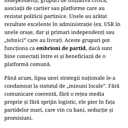
independenți, grupuri de inițiativă civică,
asociații de cartier sau platforme care au
rezistat politicii partinice. Unele au arătat
rezultate excelente în administrație (ex. USR în
unele orașe, dar și primari independenți sau
„tehnici” care au livrat). Aceste grupuri pot
funcționa ca
embrioni de partid
, dacă sunt
bine conectați între ei și beneficiază de o
platformă comună.
Până acum, lipsa unei strategii naționale le-a
condamnat la statutul de „minuni locale”. Fără
comunicare coerentă, fără o rețea media
proprie și fără sprijin logistic, ele pier în fața
partidelor mari, care vin cu bani, seducție și
promisiuni.