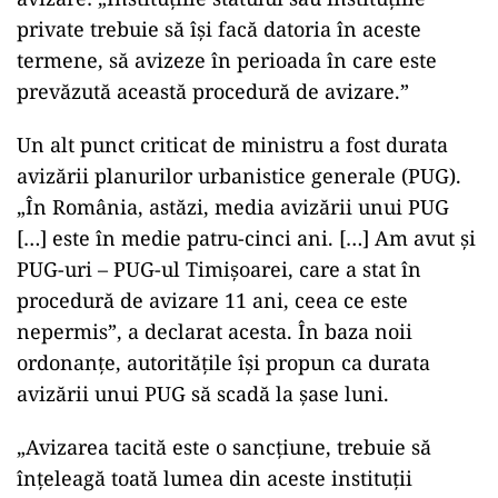
private
trebuie
să
îşi
facă
datoria
în
aceste
termene,
să
avizeze
în
perioada
în
care
este
prevăzută
această
procedură
de
avizare.”
Un
alt
punct
criticat
de
ministru
a
fost
durata
avizării
planurilor
urbanistice
generale (
PUG).
„
În
România,
astăzi,
media
avizării
unui
PUG
[…]
este
în
medie
patru-
cinci
ani. […]
Am
avut
şi
PUG-
uri –
PUG-
ul
Timişoarei,
care
a
stat
în
procedură
de
avizare
11
ani,
ceea
ce
este
nepermis”,
a
declarat
acesta.
În
baza
noii
ordonanțe,
autoritățile
își
propun
ca
durata
avizării
unui
PUG
să
scadă
la
șase
luni.
„
Avizarea
tacită
este
o
sancţiune,
trebuie
să
înţeleagă
toată
lumea
din
aceste
instituţii