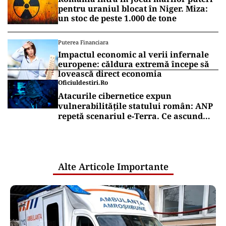
pentru uraniul blocat în Niger. Miza:
un stoc de peste 1.000 de tone
Puterea Financiara
Impactul economic al verii infernale
europene: căldura extremă începe să
lovească direct economia
Oficiuldestiri.ro
Atacurile cibernetice expun
vulnerabilitățile statului român: ANP
repetă scenariul e‑Terra. Ce ascund
comunicările oficiale și cine răspunde
pentru mentenanța IT a instituțiilor
publice
Alte Articole Importante