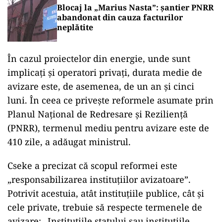
Blocaj la „Marius Nasta”: șantier PNRR
abandonat din cauza facturilor
neplătite
În
cazul
proiectelor
din
energie,
unde
sunt
implicați
și
operatori
privați,
durata
medie
de
avizare
este,
de
asemenea,
de
un
an
și
cinci
luni.
În
ceea
ce
privește
reformele
asumate
prin
Planul
Național
de
Redresare
și
Reziliență
(
PNRR),
termenul
mediu
pentru
avizare
este
de
410
zile,
a
adăugat
ministrul.
Cseke
a
precizat
că
scopul
reformei
este
„
responsabilizarea
instituţiilor
avizatoare”.
Potrivit
acestuia,
atât
instituțiile
publice,
cât
și
cele
private,
trebuie
să
respecte
termenele
de
avizare: „
Instituţiile
statului
sau
instituţiile