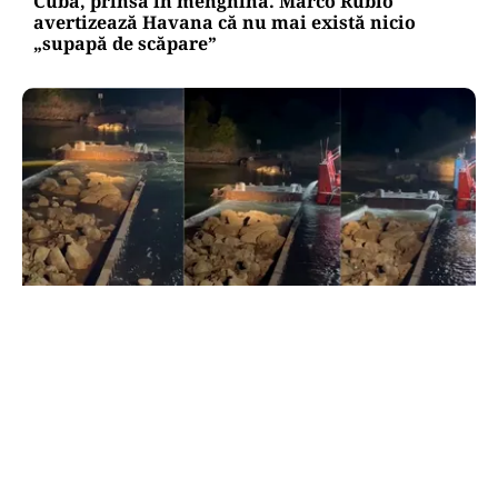
Cuba, prinsă în menghină. Marco Rubio
avertizează Havana că nu mai există nicio
„supapă de scăpare”
ACTUALITATE
Primele două barje, scufundate cu succes în
Dunăre. Radu Miruță: „Este o procedură lentă
pentru a se așeza cât mai bine”