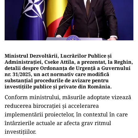
Ministrul
Dezvoltării,
Lucrărilor
Publice
şi
Administraţiei,
Cseke
Attila,
a
prezentat
,
la
Reghin,
detalii
despre
Ordonanţa
de
Urgenţă
a
Guvernului
nr.
31/
2025,
un
act
normativ
care
modifică
substanțial
procedurile
de
avizare
pentru
investițiile
publice
și
private
din
România.
Conform
ministrului,
măsurile
adoptate
vizează
reducerea
birocrației
și
accelerarea
implementării
proiectelor,
în
contextul
în
care
întârzierile
actuale
ar
afecta
grav
ritmul
investițiilor.