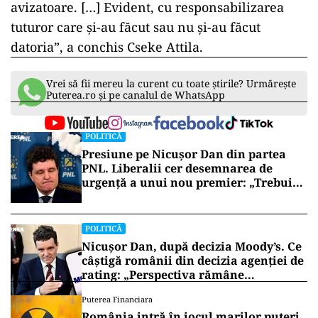
avizatoare. […]
Evident,
cu
responsabilizarea
tuturor
care
şi-
au
făcut
sau
nu
şi-
au
făcut
datoria”,
a
conchis
Cseke
Attila.
Vrei să fii mereu la curent cu toate știrile? Urmărește
Puterea.ro și pe canalul de WhatsApp
POLITICĂ
Presiune pe Nicușor Dan din partea
PNL. Liberalii cer desemnarea de
urgență a unui nou premier: „Trebuie
să iasă fum alb de la Cotroceni!”
POLITICĂ
Nicușor Dan, după decizia Moody’s. Ce
câștigă românii din decizia agenției de
rating: „Perspectiva rămâne
rezervată”
Puterea Financiara
România intră în jocul marilor puteri