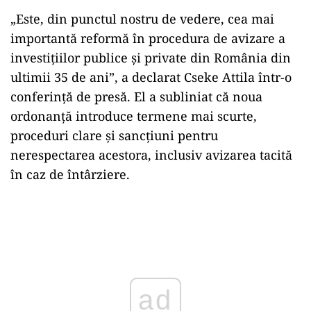
„
Este,
din
punctul
nostru
de
vedere,
cea
mai
importantă
reformă
în
procedura
de
avizare
a
investiţiilor
publice
şi
private
din
România
din
ultimii
35
de
ani”,
a
declarat
Cseke
Attila
într-
o
conferință
de
presă.
El
a
subliniat
că
noua
ordonanță
introduce
termene
mai
scurte,
proceduri
clare
și
sancțiuni
pentru
nerespectarea
acestora,
inclusiv
avizarea
tacită
în
caz
de
întârziere.
Play