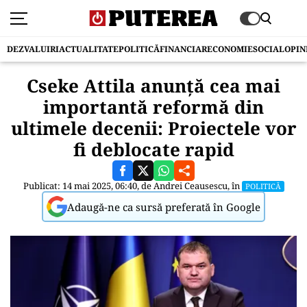
DEZVALUIRI
ACTUALITATE
POLITICĂ
FINANCIAR
ECONOMIE
SOCIAL
OPIN
Cseke Attila anunță cea mai
importantă reformă din
ultimele decenii: Proiectele vor
fi deblocate rapid
Publicat: 14 mai 2025, 06:40, de
Andrei Ceausescu
, în
POLITICĂ
Adaugă-ne ca sursă preferată în Google