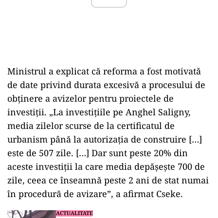
Ministrul
a
explicat
că
reforma
a
fost
motivată
de
date
privind
durata
excesivă
a
procesului
de
obținere
a
avizelor
pentru
proiectele
de
investiții. „
La
investiţiile
pe
Anghel
Saligny,
media
zilelor
scurse
de
la
certificatul
de
urbanism
până
la
autorizaţia
de
construire […]
este
de
507
zile. […]
Dar
sunt
peste
20%
din
aceste
investiţii
la
care
media
depăşeşte
700
de
zile,
ceea
ce
înseamnă
peste
2
ani
de
stat
numai
în
procedură
de
avizare”,
a
afirmat
Cseke.
ACTUALITATE