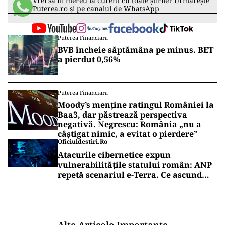
Vrei să fii mereu la curent cu toate știrile? Urmărește
Puterea.ro și pe canalul de WhatsApp
Puterea Financiara
BVB încheie săptămâna pe minus. BET
a pierdut 0,56%
Puterea Financiara
Moody’s menține ratingul României la
Baa3, dar păstrează perspectiva
negativă. Negrescu: România „nu a
câștigat nimic, a evitat o pierdere”
Oficiuldestiri.ro
Atacurile cibernetice expun
vulnerabilitățile statului român: ANP
repetă scenariul e‑Terra. Ce ascund
comunicările oficiale și cine răspunde
pentru mentenanța IT a instituțiilor
publice