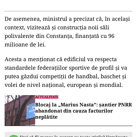
De asemenea, ministrul a precizat că, în acelaşi
context, vizitează şi construcţia noii săli
polivalente din Constanţa, finanţată cu 96
milioane de lei.
Acesta a menţionat că edificiul va respecta
standardele federaţiilor sportive de profil şi va
putea găzdui competiţii de handbal, baschet şi
volei de nivel naţional, european şi mondial.
ACTUALITATE
Blocaj la „Marius Nasta”: șantier PNRR
abandonat din cauza facturilor
neplătite