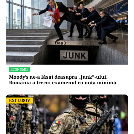
ECONOMIE
Moody’s ne-a lăsat deasupra „junk”-ului.
România a trecut examenul cu nota minimă
EXCLUSIV
EXCLUSIV