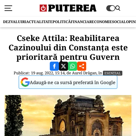
DEZVALUIRI
ACTUALITATE
POLITICĂ
FINANCIAR
ECONOMIE
SOCIAL
OPIN
Cseke Attila: Reabilitarea
Cazinoului din Constanţa este
prioritară pentru Guvern
Publicat: 19 aug. 2022, 15:14, de
Aurel Drăgan
, în
ESENȚIAL
Adaugă-ne ca sursă preferată în Google