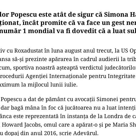
dor Popescu este atât de sigur că Simona H
ționat, încât promite că va face un gest n
 număr 1 mondial va fi dovedit că a luat s
tiv cu Roxadustat în luna august anul trecut, la US 
ansa să-și prezinte apărarea în cadrul audierii la tri
um, sportiva noastră așteaptă verdictul judecătorilor
rocedurii Agenției Internaționale pentru Integritate
ximum la mijlocul lunii iulie.
 Popescu a dat de pământ cu avocații Simonei pentr
, dar bagă mâna în foc că jucătoarea nu a luat intenț
ânca este reprezentată în instanța de la Londra de c
i Howard Jacobs, omul care a apărat-o și pe Maria S
u dopaj din anul 2016, scrie Adevărul.