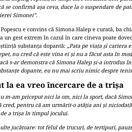
că se confirmă așa ceva, duce la o suspendare de patr
ierei Simonei”.
 Popescu e convins că Simona Halep e curată, ba chia
la un gest extrem în cazul în care cineva poate dov
 știință substanța dopantă:
„Pata pe viața și cariera e
repet, nu cred că este vina ei și nu a făcut asta în mo
dacă s-ar demonstra că Simona Halep și-a introdus î
bstanțe dopante, eu nu mai scriu nimic despre tenis
t la ea vreo încercare de a trișa
 m-am priceput nici la om, nici la sport, dacă Simon
ă cred, pentru că am urmărit-o atâția ani și niciodat
de a trișa în timpul jocului.
te jucătoare: tot felul de trucuri, de tertipuri, pauz