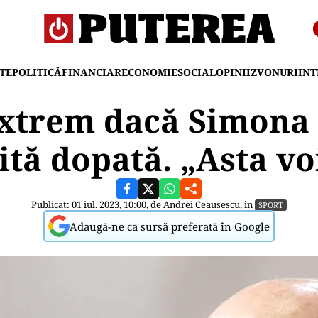
TE
POLITICĂ
FINANCIAR
ECONOMIE
SOCIAL
OPINII
ZVONURI
IN
extrem dacă Simona 
tă dopată. „Asta vo
Publicat: 01 iul. 2023, 10:00, de
Andrei Ceausescu
, în
SPORT
Adaugă-ne ca sursă preferată în Google