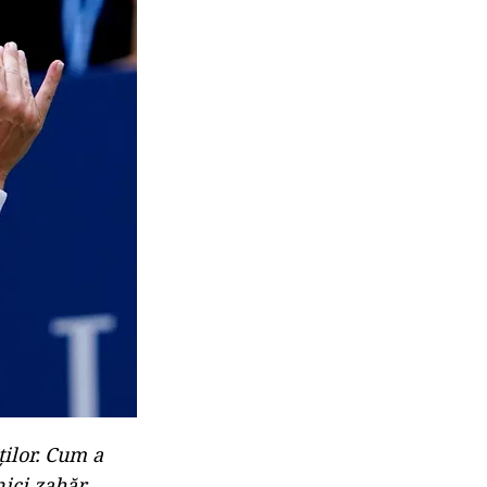
ților. Cum a
nici zahăr