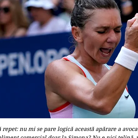
ă repet: nu mi se pare logică această apărare a avoca
pliment comercial doar la Simona? Nu e nici țelină, 