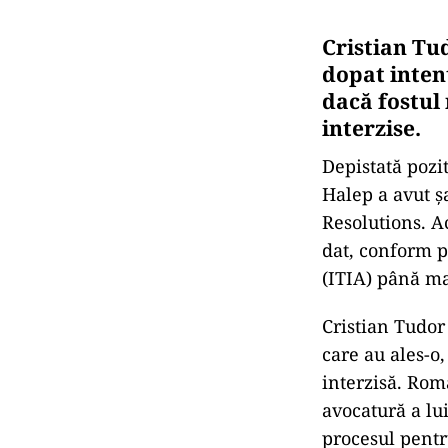
Cristian Tu
dopat inten
dacă fostul
interzise.
Depistată pozi
Halep a avut ș
Resolutions. Ac
dat, conform p
(ITIA) până ma
Cristian Tudor
care au ales-o
interzisă. Rom
avocatură a lu
procesul pentr