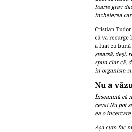
foarte grav da
încheierea car
Cristian Tudor
că va recurge 
a luat cu bună
ștearsă, deși, 
spun clar că, 
în organism su
Nu a văzu
Înseamnă că nu
ceva! Nu pot s
ea o încercare 
Așa cum fac mul