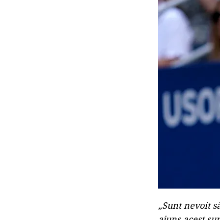
„Sunt nevoit s
ajuns acest su