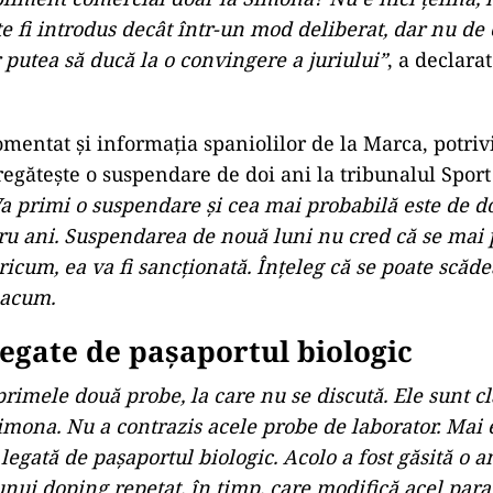
e fi introdus decât într-un mod deliberat, dar nu de
putea să ducă la o convingere a juriului”
, a declara
omentat și informația spaniolilor de la Marca, potriv
regătește o suspendare de doi ani la tribunalul Sport
a primi o suspendare și cea mai probabilă este de do
tru ani. Suspendarea de nouă luni nu cred că se mai 
icum, ea va fi sancționată. Înțeleg că se poate scăde
 acum.
legate de pașaportul biologic
rimele două probe, la care nu se discută. Ele sunt cla
imona. Nu a contrazis acele probe de laborator. Mai e
legată de pașaportul biologic. Acolo a fost găsită o 
unui doping repetat, în timp, care modifică acel para