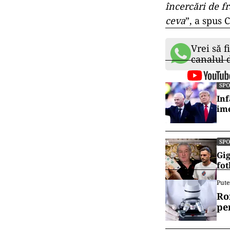
încercări de f
ceva
”, a spus 
Vrei să f
canalul
SP
Inf
ime
SP
Gig
fot
Pute
Ro
pe