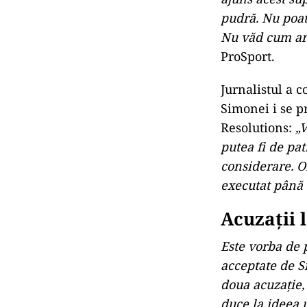
pudră. Nu poat
Nu văd cum ar 
ProSport.
Jurnalistul a c
Simonei i se p
Resolutions:
„V
putea fi de pa
considerare. Or
executat până
Acuzații 
Este vorba de p
acceptate de S
doua acuzație, 
duce la ideea 