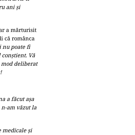
u ani și
r a mărturisit
edi că românca
i nu poate fi
d conștient. Vă
n mod deliberat
!
a a făcut așa
ă n-am văzut la
e medicale și