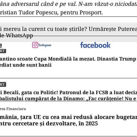
râna adversarul când e pe val. N-am văzut-o niciodat
Cristian Tudor Popescu, pentru Prosport.
ii mereu la curent cu toate știrile? Urmărește Puterea
 de WhatsApp
ORT
antino scoate Cupa Mondială la mezat. Dinastia Trump 
diat unde sunt banii
ORT
i Becali, gata cu Politic! Patronul de la FCSB a luat deci
balistului cumpărat de la Dinamo: „Fac curățenie! Nu e
rea Financiara
mânia, țara UE cu cea mai redusă alocare bugetar
ntru cercetare și dezvoltare, în 2025