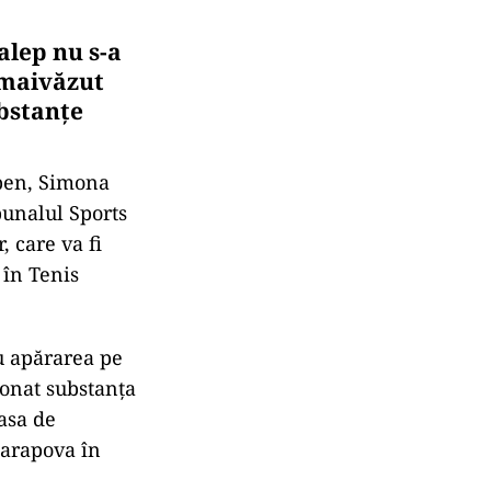
alep nu s-a
emaivăzut
ubstanțe
Open, Simona
bunalul Sports
, care va fi
 în Tenis
u apărarea pe
ionat substanța
asa de
harapova în