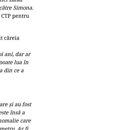
 către Simona.
t CTP pentru
it căreia
i ani, dar ar
poate lua în
a din ce a
re și au fost
ste însă a
anomalie care
metru. Ar fi