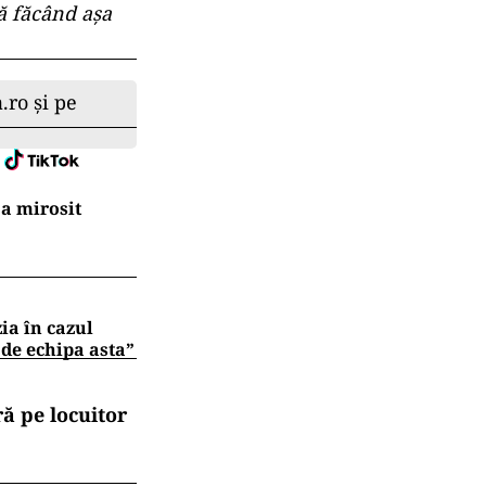
ă făcând așa
.ro și pe
a mirosit
zia în cazul
 de echipa asta”
ă pe locuitor