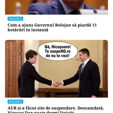
POLITICĂ
Cum a ajuns Guvernul Bolojan să piardă 11
hotărâri în instanță
POLITICĂ
AUR și-a făcut site de suspendare. Deocamdată,
Nicușor Dan poate dormi liniștit