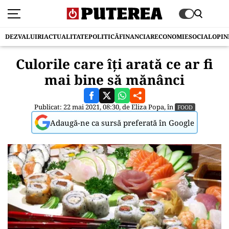
DEZVALUIRI
ACTUALITATE
POLITICĂ
FINANCIAR
ECONOMIE
SOCIAL
OPIN
Culorile care îți arată ce ar fi
mai bine să mănânci
Publicat: 22 mai 2021, 08:30, de
Eliza Popa
, în
FOOD
Adaugă-ne ca sursă preferată în Google