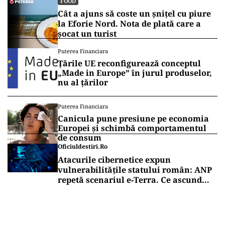
FOOD
Cât a ajuns să coste un șnițel cu piure
la Eforie Nord. Nota de plată care a
șocat un turist
Puterea Financiara
Țările UE reconfigurează conceptul
„Made in Europe” în jurul produselor,
nu al țărilor
Puterea Financiara
Canicula pune presiune pe economia
Europei și schimbă comportamentul
de consum
Oficiuldestiri.ro
Atacurile cibernetice expun
vulnerabilitățile statului român: ANP
repetă scenariul e‑Terra. Ce ascund
comunicările oficiale și cine răspunde
pentru mentenanța IT a instituțiilor
publice